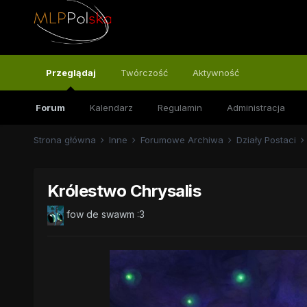
Przeglądaj
Twórczość
Aktywność
Forum
Kalendarz
Regulamin
Administracja
Strona główna
Inne
Forumowe Archiwa
Działy Postaci
Królestwo Chrysalis
fow de swawm
:3