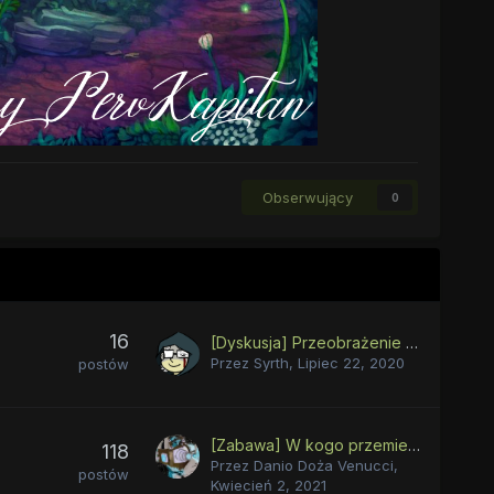
Obserwujący
0
16
[Dyskusja] Przeobrażenie Chrysalis
Przez
Syrth
,
Lipiec 22, 2020
postów
[Zabawa] W kogo przemieniła się Chrysalis?
118
Przez
Danio Doża Venucci
,
postów
Kwiecień 2, 2021