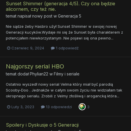
Sunset Shimmer (generacja 4/5). Czy ona będzie
alicornem, czy też nie.
temat napisał nowy post w
Generacja 5
Nie sądze żeby Hasbro użył Sunset Shimmer w swojej nowej
Generacji kucyków.Wydaje mi się że Sunset była charakterem z
potencjałem niewkorzystanym .Nie pojawi się ona pewno...
Czerwiec 9, 2024
1 odpowiedź
Najgorszy serial HBO
temat dodał
Phylian22
w
Filmy i seriale
Ostatnio wyszedł nowy serial Velma który miał być parodią
Scooby-Doo . Jednakże w całym swoim życiu nie widziałam tak
okropnego serialu. Zrobili z Velmy złośliwą i arogancką która...
Luty 3, 2023
13 odpowiedzi
3
Spoilery i Dyskusje o 5 Generacji