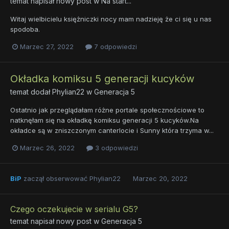
temat napisał nowy post w
Na start...
Witaj wielbicielu księżniczki nocy mam nadzieję że ci się u nas
spodoba.
Marzec 27, 2022
7 odpowiedzi
Okładka komiksu 5 generacji kucyków
temat dodał
Phylian22
w
Generacja 5
Ostatnio jak przeglądałam różne portale społecznościowe to
natknęłam się na okładkę komiksu generacji 5 kucyków.Na
okładce są w zniszczonym canterlocie i Sunny która trzyma w...
Marzec 26, 2022
3 odpowiedzi
BiP
zaczął obserwować
Phylian22
Marzec 20, 2022
Czego oczekujecie w serialu G5?
temat napisał nowy post w
Generacja 5