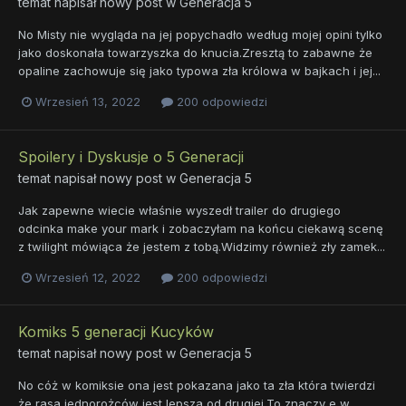
temat napisał nowy post w
Generacja 5
No Misty nie wygląda na jej popychadło według mojej opini tylko
jako doskonała towarzyszka do knucia.Zresztą to zabawne że
opaline zachowuje się jako typowa zła królowa w bajkach i jej...
Wrzesień 13, 2022
200 odpowiedzi
Spoilery i Dyskusje o 5 Generacji
temat napisał nowy post w
Generacja 5
Jak zapewne wiecie właśnie wyszedł trailer do drugiego
odcinka make your mark i zobaczyłam na końcu ciekawą scenę
z twilight mówiąca że jestem z tobą.Widzimy również zły zamek...
Wrzesień 12, 2022
200 odpowiedzi
Komiks 5 generacji Kucyków
temat napisał nowy post w
Generacja 5
No cóż w komiksie ona jest pokazana jako ta zła która twierdzi
że rasa jednorożców jest lepsza od drugiej.To znaczy e w