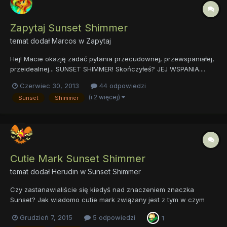
Zapytaj Sunset Shimmer
temat dodał
Marcos
w
Zapytaj
Hej! Macie okazję zadać pytania przecudownej, przewspaniałej,
przeidealnej... SUNSET SHIMMER! Skończyłeś? JEJ WSPANIA....
och... tak skończyłem. Co mogę powiedzieć? Pytajcie!
Czerwiec 30, 2013
44 odpowiedzi
(i 2 więcej)
Sunset
Shimmer
Cutie Mark Sunset Shimmer
temat dodał
Herudin
w
Sunset Shimmer
Czy zastanawialiście się kiedyś nad znaczeniem znaczka
Sunset? Jak wiadomo cutie mark związany jest z tym w czym
dany kucyk jest dobry. A co za tym idzie wiąże się z
Grudzień 7, 2015
5 odpowiedzi
1
przeznaczeniem danej postaci. Lecz w takim razie co o Sunset