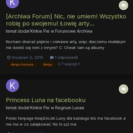
[Archiwa Forum] Nic, nie umiem! Wszystko
robię po swojemu! Łowię arty...
temat dodał
Kinkie Pie
w
Forumowe Archiwa
Kocham zbierać piękne i ciekawe arty, więc dlaczemu miałabym
nie dzielić się nimi z innymi? C: Cheat: tam są albumy
postaciowe. C: https://www.facebook.com/Derpy-Hooves-PL-
Grudzień 2, 2015
1 odpowiedź
My-little-Pony-Art-is-Magic-808136912597496/?ref=bookmarks
(i 7 więcej)
derpy hooves
derpy
(Fanpagea Kinkie Pie nie udostępniam bo nie chc...
Princess Luna na facebooku
temat dodał
Kinkie Pie
w
Regnum Lunae
Polski fanpage Księżniczki Luny dla każdego kto ma facebook a
nie ma w co zalajkować. No to już ma:
https://www.facebook.com/Princess-Luna-PL-