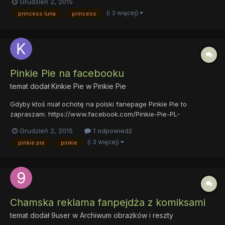
Grudzień 2, 2015
237734469769400/?ref=bookmarks Temat do wyrażania
(i 3 więcej)
princess luna
princess
oburzenia.
Pinkie Pie na facebooku
temat dodał
Kinkie Pie
w
Pinkie Pie
Gdyby ktoś miał ochotę na polski fanepage Pinkie Pie to
zapraszam. https://www.facebook.com/Pinkie-Pie-PL-
184497704964677/?ref=bookmarks Temat do wygłaszania
Grudzień 2, 2015
1 odpowiedź
własnych opinij. :3
(i 3 więcej)
pinkie pie
pinkie
Chamska reklama fanpejdża z komiksami
temat dodał
9user
w
Archiwum obrazków i reszty