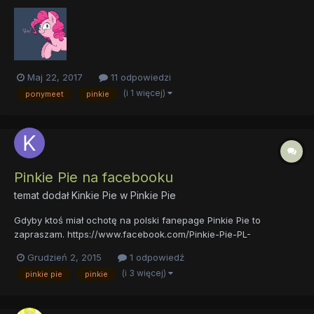
problemy. Dlaczego tak twierdzisz? Cóż, większość bliższych mi
osób, nie z grona rodzinnego, poznałem z różnych miast z całej
Polski, zwykle na ponymeetach ich poznałem....
Maj 22, 2017
11 odpowiedzi
(i 1 więcej)
ponymeet
pinkie
Pinkie Pie na facebooku
temat dodał
Kinkie Pie
w
Pinkie Pie
Gdyby ktoś miał ochotę na polski fanepage Pinkie Pie to
zapraszam. https://www.facebook.com/Pinkie-Pie-PL-
184497704964677/?ref=bookmarks Temat do wygłaszania
Grudzień 2, 2015
1 odpowiedź
własnych opinij. :3
(i 3 więcej)
pinkie pie
pinkie