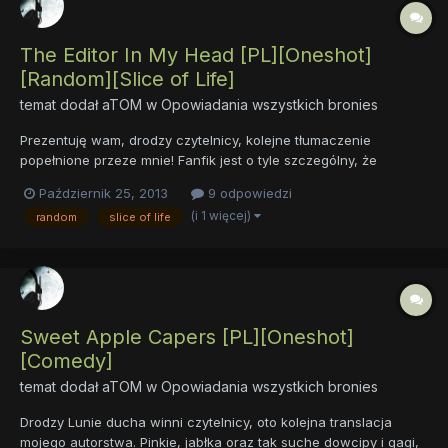
The Editor In My Head [PL][Oneshot]
[Random][Slice of Life]
temat dodał
aTOM
w
Opowiadania wszystkich bronies
Prezentuję wam, drodzy czytelnicy, kolejne tłumaczenie
popełnione przeze mnie! Fanfik jest o tyle szczególny, że
stanowi równocześnie drobną dedykację ode mnie dla
Październik 25, 2013
9 odpowiedzi
wszystkich korektorów/prereaderów/patroszycieli. Miłej lektury!
(i 1 więcej)
random
slice of life
autor: Scribblestick prereading/korekta: Jet. Wro, Jacek Hoże...
Sweet Apple Capers [PL][Oneshot]
[Comedy]
temat dodał
aTOM
w
Opowiadania wszystkich bronies
Drodzy Lunie ducha winni czytelnicy, oto kolejna translacja
mojego autorstwa. Pinkie, jabłka oraz tak suche dowcipy i gagi,