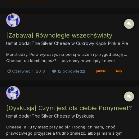
[Zabawa] Równoległe wszechświaty
temat dodał
The Silver Cheese
w
Cukrowy Kącik Pinkie Pie
Moi drodzy. Pora wyruszyć na pełną wrażeń i przygód akcję ...
Cheese, co kombinujesz? ... poznamy nowe lądy i nowe
stworzenie ... I know, what's coming !!! ... pora na ...
Czerwiec 1, 2018
12 odpowiedzi
pinkie
mlp
RÓWNOLEGŁE WSZECHŚWIATY !!! Pinkie, ale nie przesadzajmy,
dobra . To zacznijmy od tego:...
[Dyskusja] Czym jest dla ciebie Ponymeet?
temat dodał
The Silver Cheese
w
Dyskusje
Cheese, a ilu ty masz przyjaciół? Trochę ich mam, choć
prawdziwego przyjaciela trudno znaleźć, albo ja mam z tym