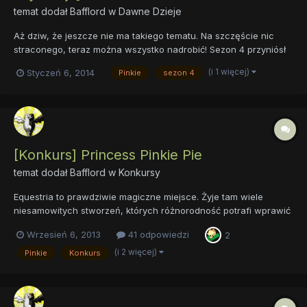
temat dodał
Bafflord
w
Dawne Dzieje
Aż dziw, że jeszcze nie ma takiego tematu. Na szczęście nic
straconego, teraz można wszystko nadrobić! Sezon 4 przyniósł
sporo zmian i nowych rozwiązań. Księżniczki, gra światłocieni,
(i 1 więcej)
Styczeń 6, 2014
Pinkie
sezon 4
crossovery, nawiązania... Łatwo się w tym w tym wszystkim
pogubić. Warto by było więc zapytać, jak daleko sięgaj...
[Konkurs] Princess Pinkie Pie
temat dodał
Bafflord
w
Konkursy
Equestria to prawdziwie magiczne miejsce. Żyje tam wiele
niesamowitych stworzeń, których różnorodność potrafi wprawić
w osłupienie nawet najwytrwalszych podróżników. Jednak to nie
Wrzesień 6, 2013
41 odpowiedzi
2
przerażające mantikory, czy olbrzymie hydry stanowią gatunek
dominujący, tylko małe, niepozorne kucyki. Niech was jednak...
(i 2 więcej)
Pinkie
Konkurs