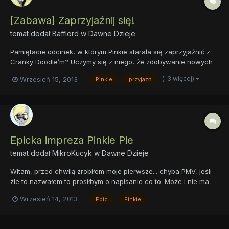
[Zabawa] Zaprzyjaźnij się!
temat dodał
Bafflord
w
Dawne Dzieje
Pamiętacie odcinek, w którym Pinkie starała się zaprzyjaźnić z
Cranky Doodle’m? Uczymy się z niego, że zdobywanie nowych
znajomych nie musi być takie łatwe, nawet dla Pinkie. Do
(i 3 więcej)
Wrzesień 15, 2013
Pinkie
przyjaźń
Ponyville przybywają różne kucyki, niektóre nawet wolą tłumić w
sobie problemy, odrzucając oferowaną im pomoc. Oczywiście,...
Epicka impreza Pinkie Pie
temat dodał
MikroKucyk
w
Dawne Dzieje
Witam, przed chwilą zrobiłem moje pierwsze... chyba PMV, jeśli
źle to nazwałem to prosiłbym o napisanie co to. Może i nie ma
wybuchów i epickich efektów, ale to jest mój pierwszy filmik
Wrzesień 14, 2013
Epic
Pinkie
tego typu. Tu był link do filmiku zawierającego sceny gore~
Cuddly doggy