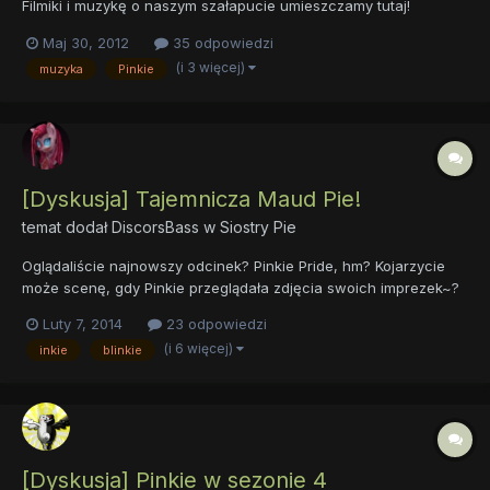
Filmiki i muzykę o naszym szałapucie umieszczamy tutaj!
Maj 30, 2012
35 odpowiedzi
(i 3 więcej)
muzyka
Pinkie
[Dyskusja] Tajemnicza Maud Pie!
temat dodał
DiscorsBass
w
Siostry Pie
Oglądaliście najnowszy odcinek? Pinkie Pride, hm? Kojarzycie
może scenę, gdy Pinkie przeglądała zdjęcia swoich imprezek~?
x) O tak, właśnie o tym będzie mowa, w rogu jej rodzinnego
Luty 7, 2014
23 odpowiedzi
zdjęcia pojawiła się tajemnicza mała klacz! Co o niej sądzicie?
(i 6 więcej)
inkie
blinkie
Kim jest? Skąd się tam wzięła? Kolejna wpadka a...
[Dyskusja] Pinkie w sezonie 4