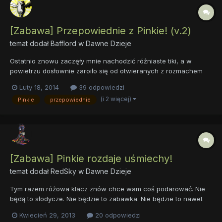
[Zabawa] Przepowiednie z Pinkie! (v.2)
temat dodał
Bafflord
w
Dawne Dzieje
Ostatnio znowu zaczęły mnie nachodzić różniaste tiki, a w
powietrzu dosłownie zaroiło się od otwieranych z rozmachem
donic i spadających drzwi... Najwyraźniej nadszedł Sezon
Luty 18, 2014
39 odpowiedzi
Randomowości, w którym to zmysł Pinkie staje się nadwrażliwy,
(i 2 więcej)
Pinkie
przepowiednie
a dziwne wypadki zdarzają się znacznie częściej niż zwykle....
[Zabawa] Pinkie rozdaje uśmiechy!
temat dodał
RedSky
w
Dawne Dzieje
Tym razem różowa klacz znów chce wam coś podarować. Nie
będą to słodycze. Nie będzie to zabawka. Nie będzie to nawet
kawał. Pinkie Pie chce wam dać to, co sprawia jej najwięcej
Kwiecień 29, 2013
20 odpowiedzi
radości - Uśmiechy! Tak, razem z Pinkie przyznajemy uśmiechy