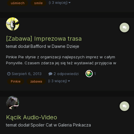
(i 3 więcej)
uśmiech
smile
osobą, które według...
[Zabawa] Imprezowa trasa
temat dodał
Bafflord
w
Dawne Dzieje
Pinkie Pie słynie z organizacji najlepszych imprez w całym
Ponyville. Czasem zdarza jej się też wystawiać przyjęcia w
innych rejonach Equestrii, ale niestety rzadko ma na tyle
Sierpień 6, 2013
2 odpowiedzi
1
wolnego czasu, żeby móc do woli pojeździć po kraju. Teraz
jednak nadszedł okres wakacji, idealny moment, by odbyć parę
(i 3 więcej)
Pinkie
zabawa
emo...
Kącik Audio-Video
temat dodał
Spoiler Cat
w
Galeria Pinkacza