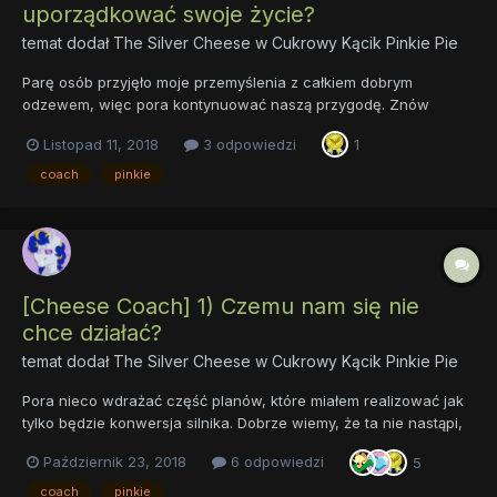
uporządkować swoje życie?
temat dodał
The Silver Cheese
w
Cukrowy Kącik Pinkie Pie
Parę osób przyjęło moje przemyślenia z całkiem dobrym
odzewem, więc pora kontynuować naszą przygodę. Znów
wejdźmy w księgi tajemne, trudne do zrozumienia z pogranicza
Listopad 11, 2018
3 odpowiedzi
1
psychologii oraz kulturoznawstwa. Czas na kolejny poradnik,
którym da wam jakiś nowy pogląd oraz wesprze w waszych
coach
pinkie
dążeniach do celu....
[Cheese Coach] 1) Czemu nam się nie
chce działać?
temat dodał
The Silver Cheese
w
Cukrowy Kącik Pinkie Pie
Pora nieco wdrażać część planów, które miałem realizować jak
tylko będzie konwersja silnika. Dobrze wiemy, że ta nie nastąpi,
a do nowego forum jeszcze daleko, zatem nie zamierzam kisić
Październik 23, 2018
6 odpowiedzi
5
moich pomysłów niczym ogórków kiszących się w beczce. Dziś
wam prezentuję moje rozkminy, przemyślenia oraz pewną n...
coach
pinkie