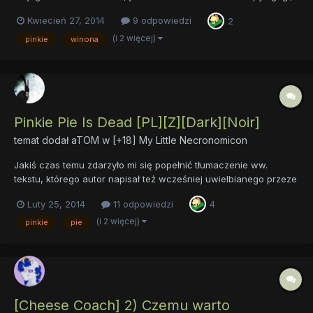
że zalecam przed czytaniem zaopatrzyć się w zgrzewkę wody
Kwiecień 27, 2014
9 odpowiedzi
2
mineralnej “Vytautas”. autor: The RPGenius przekład: aTOM
korekta/prereading: Zodiak, Jacek, Jet.Wro, opis: Pinki...
(i 2 więcej)
pinkie
winona
Pinkie Pie Is Dead [PL][Z][Dark][Noir]
temat dodał
aTOM
w
[+18] My Little Necronomicon
Jakiś czas temu zdarzyło mi się popełnić tłumaczenie ww.
tekstu, którego autor napisał też wcześniej uwielbianego przeze
mnie fika “White Box” (twórca ten niestety odszedł już z
Luty 25, 2014
11 odpowiedzi
4
fandomu). Całość została już kiedyś opublikowana na FGE, ale
ostatnio postanowiłem nieco odkurzyć to tłumaczenie,
(i 2 więcej)
pinkie
pie
poprawić...
[Cheese Coach] 2) Czemu warto