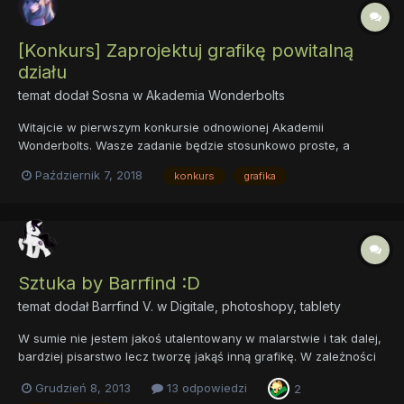
[Konkurs] Zaprojektuj grafikę powitalną
działu
temat dodał
Sosna
w
Akademia Wonderbolts
Witajcie w pierwszym konkursie odnowionej Akademii
Wonderbolts. Wasze zadanie będzie stosunkowo proste, a
mianowicie będzie to zaprojektowanie grafiki powitalnej działu.
Październik 7, 2018
konkurs
grafika
Zwycięzca oprócz tego, że dostąpi zaszczytu oglądania swojej
pracy w nagłówku działu otrzyma jeszcze forumowego
awarda....
Sztuka by Barrfind :D
temat dodał
Barrfind V.
w
Digitale, photoshopy, tablety
W sumie nie jestem jakoś utalentowany w malarstwie i tak dalej,
bardziej pisarstwo lecz tworzę jakąś inną grafikę. W zależności
co mi się zachce i co jest potrzebne. Tworze tapety, dam kilka z
Grudzień 8, 2013
13 odpowiedzi
2
nich. Te z serii My Little Diablo mi się podobają najbardziej więc: