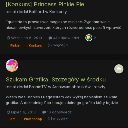
[Konkurs] Princess Pinkie Pie
temat dodał
Bafflord
w
Konkursy
Equestria to prawdziwie magiczne miejsce. Żyje tam wiele
niesamowitych stworzeń, których różnorodność potrafi wprawić
w osłupienie nawet najwytrwalszych podróżników. Jednak to nie
Wrzesień 6, 2013
41 odpowiedzi
2
przerażające mantikory, czy olbrzymie hydry stanowią gatunek
dominujący, tylko małe, niepozorne kucyki. Niech was jednak...
(i 2 więcej)
Pinkie
Konkurs
Szukam Grafika. Szczegóły w środku
temat dodał
BronieTV
w
Archiwum obrazków i reszty
Witam was Bronies i Pegasisters Jak wyżej napisałem szukam
grafika. A dokładniej: Potrzebuje zdolnego grafika który będzie
wspierał moje konto na "Youtube" Nie oceniaj mnie narazie. Nie
Lipiec 6, 2013
10 odpowiedzi
jestem amatorem miałem konto z około 1k subskrybcji. Więc
(i 1 więcej)
Art
Photoshop
nagrywaniem itp ja się spokojnie zajmę. Czemu nie...