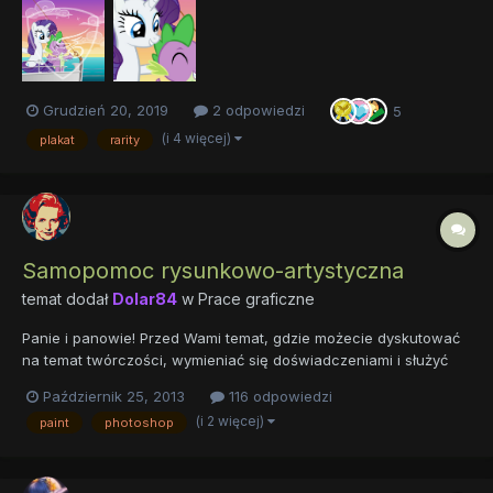
wodnym ponieważ mam zamiar go sprzedawać jeśli będzie duże
zainteresowanie. Obok jest fragment z próbk...
Grudzień 20, 2019
2 odpowiedzi
5
(i 4 więcej)
plakat
rarity
Samopomoc rysunkowo-artystyczna
temat dodał
Dolar84
w
Prace graficzne
Panie i panowie! Przed Wami temat, gdzie możecie dyskutować
na temat twórczości, wymieniać się doświadczeniami i służyć
radami tym, którzy dopiero szkolą się w szlachetnej sztuce
Październik 25, 2013
116 odpowiedzi
rysowania/animowania/ogólnego artystycznego tworzenia. Czy
(i 2 więcej)
paint
photoshop
chcecie porozmawiać o tworzeniu tła w rysunkach, c...