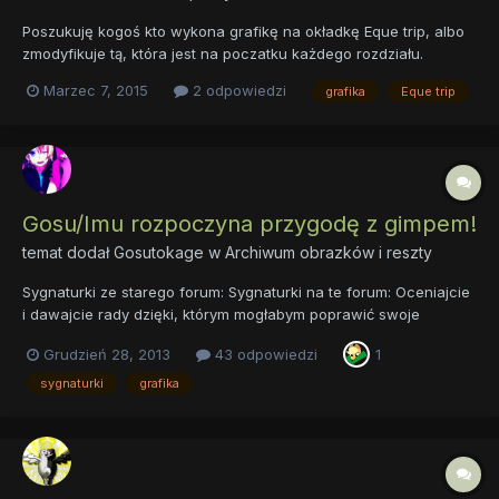
Poszukuję kogoś kto wykona grafikę na okładkę Eque trip, albo
zmodyfikuje tą, która jest na poczatku każdego rozdziału.
Jedyne warunki: - Nie może być za mała - Musi dotyczyć fanfika
Marzec 7, 2015
2 odpowiedzi
grafika
Eque trip
Eque trip, najlepiej żeby od razu mówiła o co w nim chodzi -
Musi dać się skonwertować na paletę CMYK bez zbyt wie...
Gosu/Imu rozpoczyna przygodę z gimpem!
temat dodał
Gosutokage
w
Archiwum obrazków i reszty
Sygnaturki ze starego forum: Sygnaturki na te forum: Oceniajcie
i dawajcie rady dzięki, którym mogłabym poprawić swoje
umiejętności graficzne
Grudzień 28, 2013
43 odpowiedzi
1
sygnaturki
grafika