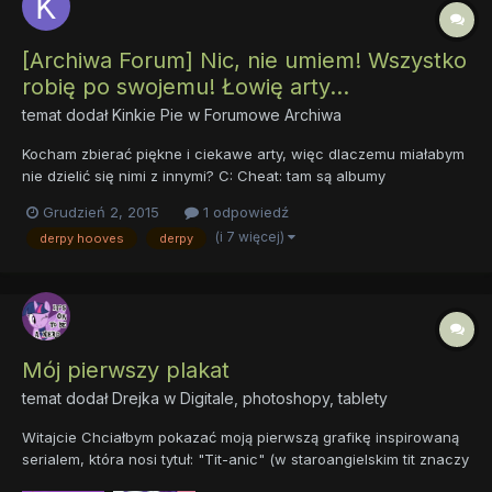
[Archiwa Forum] Nic, nie umiem! Wszystko
robię po swojemu! Łowię arty...
temat dodał
Kinkie Pie
w
Forumowe Archiwa
Kocham zbierać piękne i ciekawe arty, więc dlaczemu miałabym
nie dzielić się nimi z innymi? C: Cheat: tam są albumy
postaciowe. C: https://www.facebook.com/Derpy-Hooves-PL-
Grudzień 2, 2015
1 odpowiedź
My-little-Pony-Art-is-Magic-808136912597496/?ref=bookmarks
(i 7 więcej)
derpy hooves
derpy
(Fanpagea Kinkie Pie nie udostępniam bo nie chc...
Mój pierwszy plakat
temat dodał
Drejka
w
Digitale, photoshopy, tablety
Witajcie Chciałbym pokazać moją pierwszą grafikę inspirowaną
serialem, która nosi tytuł: "Tit-anic" (w staroangielskim tit znaczy
konik, kucyk). Poniżej zamieszczam cały obraz ze znakiem