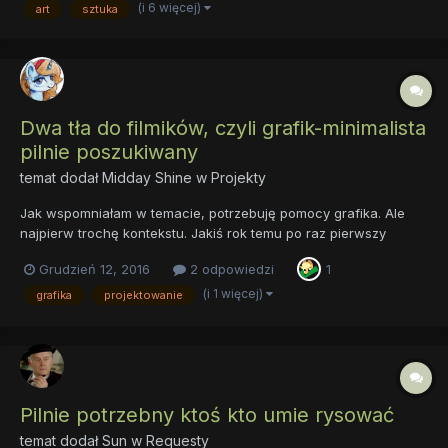
A to niewielka cząstka tego co...
(i 6 więcej)
art
sztuka
Dwa tła do filmików, czyli grafik-minimalista
pilnie poszukiwany
temat dodał
Midday Shine
w
Projekty
Jak wspomniałam w temacie, potrzebuję pomocy grafika. Ale
najpierw trochę kontekstu. Jakiś rok temu po raz pierwszy
usłyszałam "Kołysankę dla księżniczki" – i zakochałam się w tej
Grudzień 12, 2016
2 odpowiedzi
1
piosence na zabój. Wkrótce natrafiłam na kilka różnych polskich
wykonań. Wokalistki były na ogół zdolne, ale...
(i 1 więcej)
grafika
projektowanie
Pilnie potrzebny ktoś kto umie rysować
temat dodał
Sun
w
Requesty