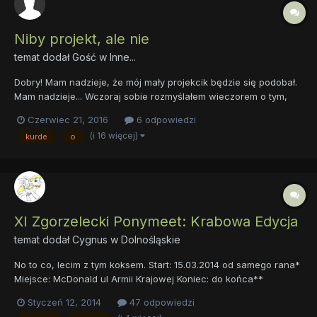
Niby projekt, ale nie
temat dodał Gość w
Inne...
Dobry! Mam nadzieje, że mój mały projekcik będzie się podobał.
Mam nadzieje... Wczoraj sobie rozmyślałem wieczorem o tym,
czy mogę coś zrobić dla fandomu. Taki chociaż jeden, malutki
Czerwiec 21, 2016
6 odpowiedzi
gest. No i po dłuuuuuuugim zastanowieniu publikuje mapę. Dość
(i 16 więcej)
kurde
o
nietypową mapę na, której zaznaczyłem yyy kucyki....
XI Zgorzelecki Ponymeet: Krabowa Edycja
temat dodał
Cygnus
w
Dolnośląskie
No to co, lecim z tym koksem. Start: 15.03.2014 od samego rana*
Miejsce: McDonald ul Armii Krajowej Koniec: do końca**
Atrakcje: to co zwykle, chyba że ktoś przyniesie coś więcej, jak
Styczeń 12, 2014
47 odpowiedzi
Esiek wczoraj Magię i Miecz. ------------------------ *rekordziści