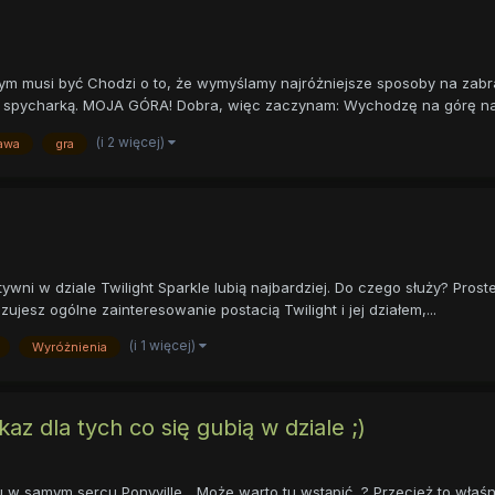
tym musi być Chodzi o to, że wymyślamy najróżniejsze sposoby na zabr
 spycharką. MOJA GÓRA! Dobra, więc zaczynam: Wychodzę na górę na k
(i 2 więcej)
awa
gra
ktywni w dziale Twilight Sparkle lubią najbardziej. Do czego służy? Prost
sz ogólne zainteresowanie postacią Twilight i jej działem,...
(i 1 więcej)
Wyróżnienia
kaz dla tych co się gubią w dziale ;)
amym sercu Ponyville... Może warto tu wstąpić...? Przecież to właśnie 