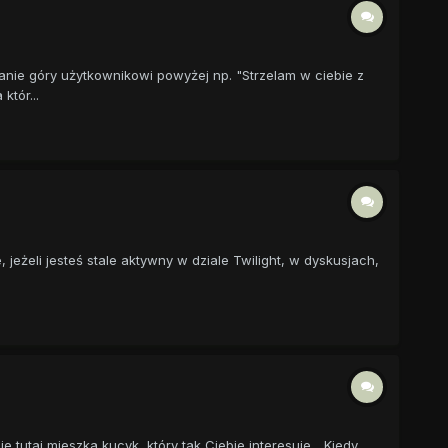
anie góry użytkownikowi powyżej np. "Strzelam w ciebie z
tór...
e, jeżeli jesteś stale aktywny w dziale Twilight, w dyskusjach,
tutaj mieszka kucyk, który tak Ciebie interesuje... Kiedy