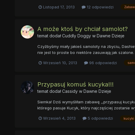
Listopad 17, 2013
12 odpowiedzi
Zabaw
A może ktoś by chciał samolot?
temat dodał
Cuddly Doggy
w
Dawne Dzieje
Czyżbyśmy miały jakieś samoloty na zbyciu, Dashie?
nie jest to proste bo niektóre zasuwają jak szalone
Wrzesień 10, 2013
96 odpowiedzi
sam
Przypasuj komuś kucyka!!!
temat dodał
Cassidy
w
Dawne Dzieje
Siemka! Dziś wymyśliłam zabawę ,,przypasuj kucyka"
którego pasuje Kucyk, który najczęściej zostanie wy
Wrzesień 4, 2013
5 odpowiedzi
kucyki