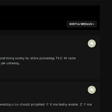
SORTUJ WEDŁUG
iał biorą osoby te, które posiadają TŁO. W razie
ak ustawią...
iedzą o co chodzi przykład: Y: X ma ładny avatar. Z: Y ma