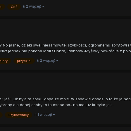
(i 2 więcej)
a
Coś
 No jasne, dzięki swej niesamowitej szybkości, ogromnemu sprytowi i w
. Nikt jednak nie pokona MNIE! Dobra, Rainbow-Myśliwy powróciła z polo.
(i 2 więcej)
oloty
przydziel
 jeśli już była to sorki.. gapa ze mnie. w zabawie chodzi o to że ja p
brany dla danej osoby to ta osoba no.. no ma już kucyka jak...
(i 1 więcej)
użytkownicy