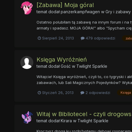
[Zabawa] Moja góra!
temat dodał
panzerkampfwagen
w
Gry i zabawy
Ostatnio polubiłam tą zabawę na innym forum i na 
armaty i spadasz. MOJA GÓRA!" albo "Spycham cię
Sierpień 24, 2013
479 odpowiedzi
zab
Księga Wyróżnień
temat dodał Gość w
Twilight Sparkle
Witajcie! Księga wyróżnień, czyli to, co tygryski i a
zabawach, lub Sali Magicznych Pojedynków? Wykazuje
Styczeń 26, 2013
2 odpowiedzi
Księga
Witaj w Bibliotece! - czyli drogows
temat dodał
Kirara
w
Twilight Sparkle
Kroczysz drogą ku rozłożystemu dębowi rosnącemu w s