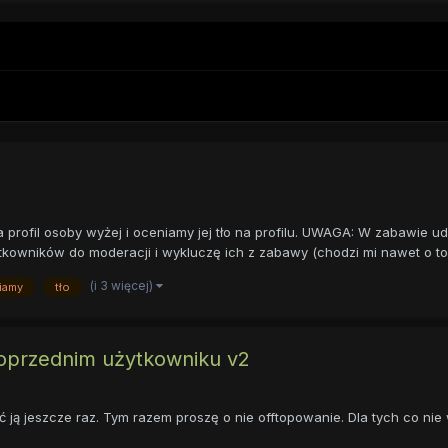
profil osoby wyżej i oceniamy jej tło na profilu. UWAGA: W zabawie udz
kowników do moderacji i wykluczę ich z zabawy (chodzi mi nawet o to j
(i 3 więcej)
iamy
tło
oprzednim użytkowniku v2
ją jeszcze raz. Tym razem proszę o nie offtopowanie. Dla tych co nie w