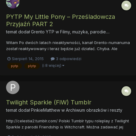
PYTP My Little Pony – Prześladowcza
Przyjaźń PART 2
temat dodał
Grento YTP
w
Filmy, muzyka, parodie....
Witam Po dwóch latach nieaktywności, kanał Grento-numanuma
został reaktywowany i teraz będzie już działać. Chyba. Ale
raczej na pewno! Dlatego też udostępniam tutaj te filmy.
Sierpień 14, 2015
3 odpowiedzi
https://www.youtube.com/watch?v=F3WamV3-AOY
(i 8 więcej)
pytp
plytp
https://www.youtube.com/watch?v=MuUAB3Qn2u4
Twilight Sparkle (FiW) Tumblr
temat dodał
PinkieMatthew
w
Archiwum obrazków i reszty
http://celestia2.tumblr.com/ Polski Tumblr typu roleplay z Twilight
Sparkle z parodii Friendship is Witchcraft. Można zadawać jej
pytania Friendship is Witchcraft stworzyli Jenny Nicholson i