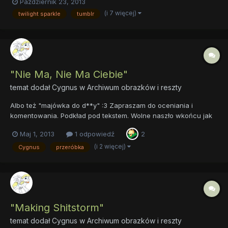
Październik 23, 2013
Griffin Lewis. O dziwo Griffin (griffinilla) obserwuje ten Tumblr,
(i 7 więcej)
twilight sparkle
tumblr
mimo że jest po polsku i okazjonalni...
"Nie Ma, Nie Ma Ciebie"
temat dodał
Cygnus
w
Archiwum obrazków i reszty
Albo też "majówka do d**y" :3 Zapraszam do oceniania i
komentowania. Podkład pod tekstem. Wolne naszło wkońcu jak
ta burza Jak przylezła to na dobre Jedno tylko wciąż mnie
Maj 1, 2013
1 odpowiedź
2
wkurza Nie ma nie ma Ciebie Siedzę w domu a pogoda lipna
Internety wolno idą Armia stoi mało bitna Braku nudy...
(i 2 więcej)
Cygnus
przeróbka
"Making Shitstorm"
temat dodał
Cygnus
w
Archiwum obrazków i reszty