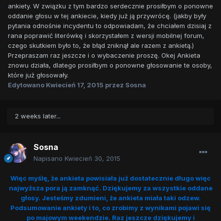
ankiety. W związku z tym bardzo serdecznie prosiłbym o ponowne
oddanie głosu w tej ankiecie, kiedy już ją przywrócę. (jakby były
pytania odnośnie incydentu to odpowiadam, że chciałem dzisiaj z
rana poprawić literówkę i skorzystałem z wersji mobilnej forum,
czego skutkiem było to, że błąd zniknął ale razem z ankietą.)
Przepraszam raz jeszcze i o wybaczenie proszę. Okej Ankieta
znowu działa, dlatego prosiłbym o ponowne głosowanie te osoby,
które już głosowały.
Edytowano
Kwiecień 17, 2015
przez Sosna
2 weeks later...
Sosna
Napisano
Kwiecień 30, 2015
Więc myślę, że ankieta powisiała już dostatecznie długo więc
najwyższa pora ją zamknąć. Dziękujemy za wszystkie oddane
głosy. Jesteśmy zdumieni, że ankieta miała taki odzew.
Podsumowanie ankiety i to, co zrobimy z wynikami pojawi się
po majowym weekendzie. Raz jeszcze dziękujemy i