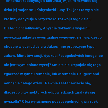
Ten temat zadecyduje o kierunku, w jakim rozwinie się
dział jej majestatu Księżniczki Luny. Tak jest to wy a nie
kto inny decyduje o przyszłości rozwoju tego działu.
Dlatego chcielibyśmy, Abyście dokładnie wypełnili
powyższą ankietę i ewentualnie wypowiedzieli się, czego
chcecie więcej od działu Jakieś inne propozycje typu
zabaw/ klimatów sesji/ dyskusji/ czegokolwiek innego, co
nie jest wymienione wyżej? Śmiało nie krępujcie się tego
zgłaszać w tym tu temacie, lub w temacie z sugestiami
odnośnie całego działu. Pewnie zastanawiacie się,
dlaczego przy niektórych odpowiedziach znalazły się
gwiazdki? Otóż wyjaśnienie poszczególnych gwiazdek