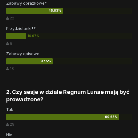
Zabawy obrazkowe*
22
Przydzielanki**
8
Zabawy opisowe
18
2. Czy sesje w dziale Regnum Lunae mają być
prowadzone?
Tak
29
Nie