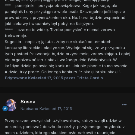
*** - pamiętniki - pozycja obowiązkowa. Kogo jak kogo, ale
pamiętnik Luny przyciągnie wiele osób. Szczególnie jeśli będzie
prowadzony z przymrużeniem oka. Np. Luna będzie wspominać
jaki
ciekawy i wspaniały
był pobyt na Księżycu.
**** - czarno to widzę. Trzeba pomyśleć = niemal zerowa
frekwencja.
Sugestia - napiszę ją tutaj, żeby nie skakać po tematach -
konkursy literackie i plastyczne. Wydaje mi się, że w przypadku
tych postaci frekwencja będzie przynajmniej zadowalająca. Lepiej
nie organizować ich z okazji ważnego dnia (Walentynki). W
każdym dziale pojawia się konkurs. Jak nie pisanie to malowanie
= dwie, trzy prace. Co innego konkurs "z okazji braku okazji".
Edytowano
Kwiecień 17, 2015
przez Triste Cordis
Sosna
Napisano
Kwiecień 17, 2015
Przepraszam wszystkich użytkowników, którzy wzięli udział w
ankiecie, ponieważ doszło do niezbyt przyjemnego incydentu z
moim udziałem, którego skutkiem było całkowite usunięcie