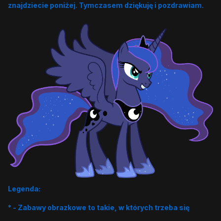
znajdziecie poniżej. Tymczasem dziękuję i pozdrawiam.
Legenda:
* - Zabawy obrazkowe to takie, w których trzeba się