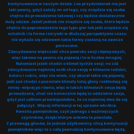
kontynuowane w naszym dziale. Los przydzielanek nie jest
taki pewny, gdyż zależy on od tego, czy znajdzie się osoba
chętna do prowadzenia takowej i czy będzie dostatecznie
duży odzew. Jeżeli jednak nie znajdzie się osoba, która będzie
chętna do poprowadzenia tego typu gier lub jeśli znajdzie się
ochotnik i ta forma rozrywki w dłuższej perspektywie czasu
nie wykaże się odzewem takie formy zostaną na zawsze
porzucone.
Zdecydowana większość chce powrotu sesji rolplayowych,
więc takowe na pewno się pojawią i to w liczbie mnogiej.
Natomiast jeżeli chodzi o klimat tychże sesji; no cóż
zdecydowanie najmniej osób chce sesję w klimacie radości,
koloru i cukru, więc nie wiem, czy akurat takie się pojawią;
jeśli zaś chodzi o pozostałe klimaty tutaj głosy rozkładają się
mniej- więcej po równo, więc w takich klimatach sesje będą
prowadzone, choć nie koniecznie będą to oddzielne sesje,
gdyż jest całkiem prawdopodobne, że co najmniej dwa da się
połączyć. Więcej informacji w tej sprawie wkrótce.
Kwestia pamiętników, czyli jednego z ważniejszych
czynników, dzięki którym ankieta ta powstała.
Z przewagą głosów, że jednak użytkownicy chcą kontynuacji
pamiętników więc te z całą pewnością kontynuowane będą.