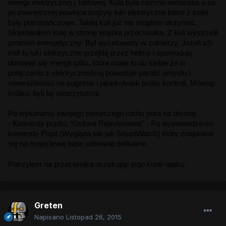
energii elektrycznej i Tolitowej. Kula była ciemno-niebieska a po 
jej zewnętrznej powłoce krążyły łuki elektryczne które z kolei 
były pomarańczowe. Takiej kuli już nie mogłem utrzymać. 
Skierowałem kulę w stronę wojska przeciwnika. Z kuli wystrzelił 
promień energetyczny. Był wycelowany w żołnierzy. Jeżeli ich 
trafi to łuki elektryczne przejdą przez hełmy i spowodują 
dostanie się energii tolitu, która miała to do siebie że w 
połączeniu z elektrycznością powoduje paraliż umysłu i 
niewrażliwość na sugestie i jakiekolwiek próby kontroli. Mówiąc 
krótko, byli by nieprzytomni.
Po wykonaniu swojego pierwszego ruchu pora na obronę. 
- Komendy popitu. “Osłona Repulsorowa” - Po wypowiedzeniu 
komendy Popit (Wygląda tak jak SmartWatch) który znajdował 
się na mojej lewej łapie wibrował delikatnie. 
Patrzyłem na przeciwnika oczekując jego kontr-ataku. 
Greten
Napisano
Listopad 26, 2015