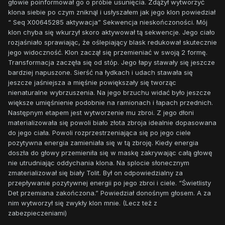
głowie poinformował go o próbie usunięcia. Zdążył wytworzyć
klona siebie po czym zniknąl i usłyszałem jak jego klon powiedział
“ Seq X00645285 aktywacja” Sekwencja nieskończoności. Mój
klon chyba się wkurzył skoro aktywował tą sekwencje. Jego ciało
rozjaśniało sprawiając, że oślepiający blask redukował skutecznie
jego widoczność. Klon zaczął się przemieniać w swoją 2 formę.
Transformacja zaczęła się od stóp. Jego łapy stawały się jeszcze
bardziej napuszone. Sierść na łydkach i udach stawała się
jeszcze jaśniejsza a mięśnie powiększały się tworząc
nienaturalne wybrzuszenia. Na jego brzuchu widać było jeszcze
większe umięśnienie podobnie na ramionach i łapach przednich.
Następnym etapem jest wytworzenie mu zbroi. Z jego dłoni
materializowała się powoli biało złota zbroja idealnie dopasowana
do jego ciała. Powoli rozprzestrzeniająca się po jego ciele
pozytywna energia zamieniała się w tą zbroję. Kiedy energia
doszła do głowy przemieniła się w maskę zakrywając całą głowę
nie utrudniając oddychania klona. Na splocie słonecznym
zmaterializował się biały Tolit. Był on odpowiedzialny za
przepływanie pozytywnej energii po jego zbroi i ciele. “Świetlisty
Det przemiana zakończona.” Powiedział donośnym głosem. A za
nim wytworzył się zwykły klon mnie. (Lecz też z
zabezpieczeniami)