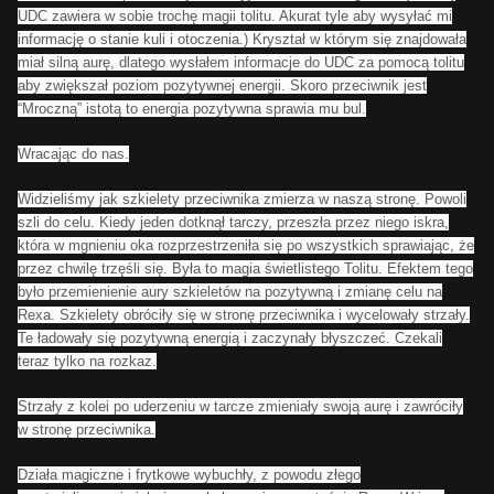
UDC zawiera w sobie trochę magii tolitu. Akurat tyle aby wysyłać mi
informację o stanie kuli i otoczenia.) Kryształ w którym się znajdowała
miał silną aurę, dlatego wysłałem informacje do UDC za pomocą tolitu
aby zwiększał poziom pozytywnej energii. Skoro przeciwnik jest
“Mroczną” istotą to energia pozytywna sprawia mu bul.
Wracając do nas.
Widzieliśmy jak szkielety przeciwnika zmierza w naszą stronę. Powoli
szli do celu. Kiedy jeden dotknął tarczy, przeszła przez niego iskra,
która w mgnieniu oka rozprzestrzeniła się po wszystkich sprawiając, że
przez chwilę trzęśli się. Była to magia świetlistego Tolitu. Efektem tego
było przemienienie aury szkieletów na pozytywną i zmianę celu na
Rexa. Szkielety obróciły się w stronę przeciwnika i wycelowały strzały.
Te ładowały się pozytywną energią i zaczynały błyszczeć. Czekali
teraz tylko na rozkaz.
Strzały z kolei po uderzeniu w tarcze zmieniały swoją aurę i zawróciły
w stronę przeciwnika.
Działa magiczne i frytkowe wybuchły, z powodu złego