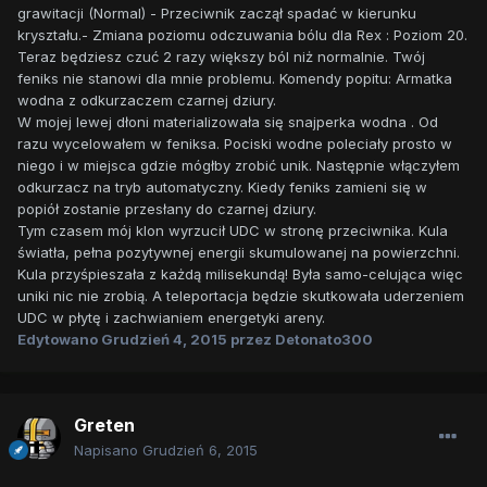
grawitacji (Normal) - Przeciwnik zaczął spadać w kierunku
kryształu.- Zmiana poziomu odczuwania bólu dla Rex : Poziom 20.
Teraz będziesz czuć 2 razy większy ból niż normalnie. Twój
feniks nie stanowi dla mnie problemu. Komendy popitu: Armatka
wodna z odkurzaczem czarnej dziury.
W mojej lewej dłoni materializowała się snajperka wodna . Od
razu wycelowałem w feniksa. Pociski wodne poleciały prosto w
niego i w miejsca gdzie mógłby zrobić unik. Następnie włączyłem
odkurzacz na tryb automatyczny. Kiedy feniks zamieni się w
popiół zostanie przesłany do czarnej dziury.
Tym czasem mój klon wyrzucił UDC w stronę przeciwnika. Kula
światła, pełna pozytywnej energii skumulowanej na powierzchni.
Kula przyśpieszała z każdą milisekundą! Była samo-celująca więc
uniki nic nie zrobią. A teleportacja będzie skutkowała uderzeniem
UDC w płytę i zachwianiem energetyki areny.
Edytowano
Grudzień 4, 2015
przez Detonato300
Greten
Napisano
Grudzień 6, 2015