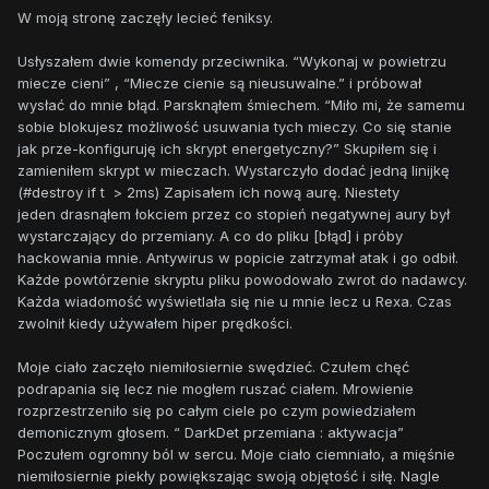
W moją stronę zaczęły lecieć feniksy.
Usłyszałem dwie komendy przeciwnika. “Wykonaj w powietrzu
miecze cieni” , “Miecze cienie są nieusuwalne.” i próbował
wysłać do mnie błąd. Parsknąłem śmiechem. “Miło mi, że samemu
sobie blokujesz możliwość usuwania tych mieczy. Co się stanie
jak prze-konfiguruję ich skrypt energetyczny?” Skupiłem się i
zamieniłem skrypt w mieczach. Wystarczyło dodać jedną linijkę
(#destroy if t > 2ms) Zapisałem ich nową aurę. Niestety
jeden drasnąłem łokciem przez co stopień negatywnej aury był
wystarczający do przemiany. A co do pliku [błąd] i próby
hackowania mnie. Antywirus w popicie zatrzymał atak i go odbił.
Każde powtórzenie skryptu pliku powodowało zwrot do nadawcy.
Każda wiadomość wyświetlała się nie u mnie lecz u Rexa. Czas
zwolnił kiedy używałem hiper prędkości.
Moje ciało zaczęło niemiłosiernie swędzieć. Czułem chęć
podrapania się lecz nie mogłem ruszać ciałem. Mrowienie
rozprzestrzeniło się po całym ciele po czym powiedziałem
demonicznym głosem. “ DarkDet przemiana : aktywacja”
Poczułem ogromny ból w sercu. Moje ciało ciemniało, a mięśnie
niemiłosiernie piekły powiększając swoją objętość i siłę. Nagle