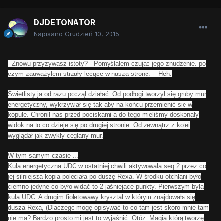
DJDETONATOR
Napisano
Grudzień 10, 2015
- Znowu przyzywasz istoty?
- Pomyślałem czując jego znudzenie. po
czym zauważyłem strzały lecące w naszą stronę. -
Heh.
Świetlisty ja od razu począł działać. Od podłogi tworzył się gruby mur
energetyczny, wykrzywiał się tak aby na końcu przemienić się w
kopułę. Chronił nas przed pociskami a do tego mieliśmy doskonały
widok na to co dzieje się po drugiej stronie. Od zewnątrz z kolei
wyglądał jak zwykły ceglany mur.
W tym samym czasie ...
Kula energetyczna UDC w ostatniej chwili aktywowała seq 2 przez co
jej silniejsza kopia poleciała po duszę Rexa. W środku otchłani było
ciemno jedyne co było widać to 2 jaśniejące punkty. Pierwszym była
kula UDC. A drugim fioletowawy kryształ w którym znajdowała się
dusza Rexa, (Dlaczego mogę opisywać to co tam jest skoro mnie tam
nie ma? Bardzo prosto mi jest to wyjaśnić. Otóż. Magia którą tworzę