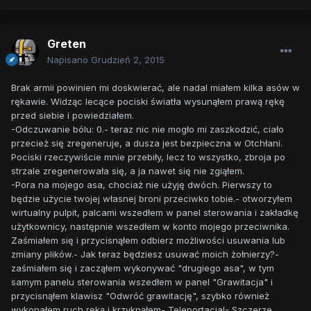
Greten
Napisano
Grudzień 2, 2015
Brak armii powinien mi doskwierać, ale nadal miałem kilka asów w
rękawie. Widząc lecące pociski światła wysunąłem prawą rękę
przed siebie i powiedziałem.
-Odczuwanie bólu: 0.- teraz nic nie mogło mi zaszkodzić, ciało
przecież się zregeneruje, a dusza jest bezpieczna w Otchłani.
Pociski rzeczywiście mnie przebiły, lecz to wszystko, zbroja po
strzale zregenerowała się, a ja nawet się nie zgiąłem.
-Pora na mojego asa, chociaż nie użyję dwóch. Pierwszy to
będzie użycie twojej własnej broni przeciwko tobie.- otworzyłem
wirtualny pulpit, palcami wszedłem w panel sterowania i zakładkę
użytkownicy, następnie wszedłem w konto mojego przeciwnika.
Zaśmiałem się i przycisnąłem odbierz możliwości usuwania lub
zmiany plików.- Jak teraz będziesz usuwać moich żołnierzy?-
zaśmiałem się i zacząłem wykonywać "drugiego asa", w tym
samym panelu sterowania wszedłem w panel "Grawitacja" i
przycisnąłem klawisz "Odwróć grawitację", szybko również
wykonałem ruch ręką i krzyknąłem- Teleportacja!- Szczerze