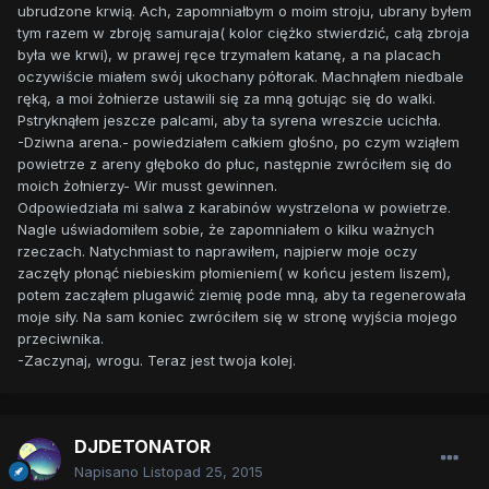
ubrudzone krwią. Ach, zapomniałbym o moim stroju, ubrany byłem
tym razem w zbroję samuraja( kolor ciężko stwierdzić, całą zbroja
była we krwi), w prawej ręce trzymałem katanę, a na placach
oczywiście miałem swój ukochany półtorak. Machnąłem niedbale
ręką, a moi żołnierze ustawili się za mną gotując się do walki.
Pstryknąłem jeszcze palcami, aby ta syrena wreszcie ucichła.
-Dziwna arena.- powiedziałem całkiem głośno, po czym wziąłem
powietrze z areny głęboko do płuc, następnie zwróciłem się do
moich żołnierzy- Wir musst gewinnen.
Odpowiedziała mi salwa z karabinów wystrzelona w powietrze.
Nagle uświadomiłem sobie, że zapomniałem o kilku ważnych
rzeczach. Natychmiast to naprawiłem, najpierw moje oczy
zaczęły płonąć niebieskim płomieniem( w końcu jestem liszem),
potem zacząłem plugawić ziemię pode mną, aby ta regenerowała
moje siły. Na sam koniec zwróciłem się w stronę wyjścia mojego
przeciwnika.
-Zaczynaj, wrogu. Teraz jest twoja kolej.
DJDETONATOR
Napisano
Listopad 25, 2015