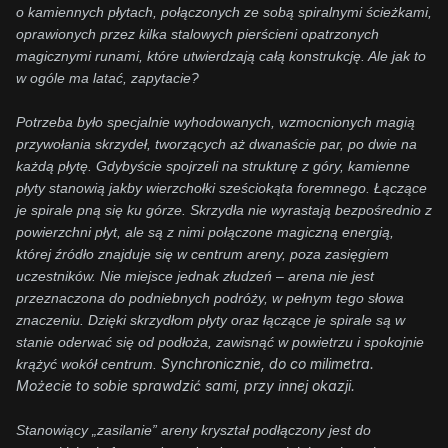
o kamiennych płytach, połączonych ze sobą spiralnymi ścieżkami,
oprawionych przez kilka stalowych pierścieni opatrzonych
magicznymi runami, które utwierdzają całą konstrukcję. Ale jak to
w ogóle ma latać, zapytacie?
Potrzeba było specjalnie wyhodowanych, wzmocnionych magią
przywołania skrzydeł, tworzących aż dwanaście par, po dwie na
każdą płytę. Gdybyście spojrzeli na strukturę z góry, kamienne
płyty stanowią jakby wierzchołki sześciokąta foremnego. Łączące
je spirale pną się ku górze. Skrzydła nie wyrastają bezpośrednio z
powierzchni płyt, ale są z nimi połączone magiczną energią,
której źródło znajduje się w centrum areny, poza zasięgiem
uczestników. Nie miejsce jednak złudzeń – arena nie jest
przeznaczona do podniebnych podróży, w pełnym tego słowa
znaczeniu. Dzięki skrzydłom płyty oraz łączące je spirale są w
stanie oderwać się od podłoża, zawisnąć w powietrzu i spokojnie
Synchronicznie, do co milimetra.
krążyć wokół centrum.
Możecie to sobie sprawdzić sami, przy innej okazji.
Stanowiący „zasilanie” areny kryształ podłączony jest do