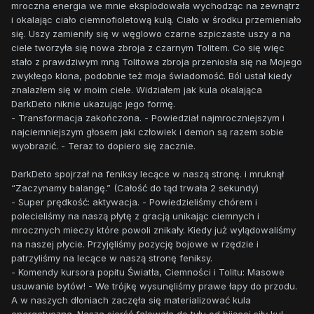
mroczna energia we mnie eksplodowała wychodząc na zewnątrz
i okalając ciało ciemnofioletową kulą. Ciało w środku przemieniało
się. Uszy zamieniły się w węglowo czarne szpiczaste uszy a na
ciele tworzyła się nowa zbroja z czarnym Tolitem. Co się więc
stało z prawdziwym mną Tolitowa zbroja przeniosła się na Mojego
zwykłego klona, podobnie też moja świadomość. Ból ustał kiedy
znalazłem się w moim ciele. Widziałem jak kula okalająca
DarkDeto niknie ukazując jego formę.
- Transformacja zakończona. - Powiedział najmroczniejszym i
najciemniejszym głosem jaki człowiek i demon są razem sobie
wyobrazić. - Teraz to dopiero się zacznie.
DarkDeto spojrzał na feniksy lecące w naszą stronę. i mruknął
“Zaczynamy balangę.” (Całość do tąd trwała 2 sekundy)
- Super prędkość: aktywacja. - Powiedzieliśmy chórem i
polecieliśmy na naszą płytę z gracją unikając ciemnych i
mrocznych mieczy które powoli znikały. Kiedy już wylądowaliśmy
na naszej płycie. Przyjęliśmy pozycję bojowe w rzędzie i
patrzyliśmy na lecące w naszą stronę feniksy.
- Komendy kursora popitu Światła, Ciemności i Tolitu: Masowe
usuwanie bytów! - We trójkę wysunęliśmy prawe łapy do przodu.
A w naszych dłoniach zaczęła się materializować kula