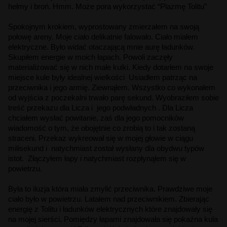
hełmy i broń. Hmm. Może pora wykorzystać “Plazmę Tolitu”
Spokojnym krokiem, wyprostowany zmierzałem na swoją 
połowę areny. Moje ciało delikatnie falowało. Ciało miałem 
elektryczne. Było widać otaczającą mnie aurę ładunków. 
Skupiłem energie w moich łapach. Powoli zaczęły 
materializować się w nich małe kulki. Kiedy dotarłem na swoje 
miejsce kule były idealnej wielkości  Usiadłem patrząc na 
przeciwnika i jego armię. Ziewnąłem. Wszystko co wykonałem 
od wyjścia z poczekalni trwało parę sekund. Wyobraziłem sobie 
treść przekazu dla Licza i  jego podwładnych . Dla Licza 
chciałem wysłać powitanie, zaś dla jego pomocników 
wiadomość o tym, że obojętnie co zrobią to i tak zostaną 
straceni. Przekaz wykreował się w mojej głowie w ciągu 
milisekund i  natychmiast został wysłany dla obydwu typów 
istot.  Złączyłem łapy i natychmiast rozpłynąłem się w 
powietrzu. 
Była to iluzja która miała zmylić przeciwnika. Prawdziwe moje 
ciało było w powietrzu. Latałem nad przeciwnikiem. Zbierając 
energię z Tolitu i ładunków elektrycznych które znajdowały się 
na mojej sierści. Pomiędzy łapami znajdowała się pokaźna kula 