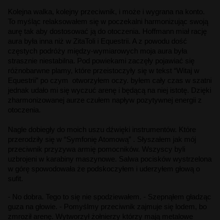
Kolejna walka, kolejny przeciwnik, i może i wygrana na konto. 
To myśląc relaksowałem się w poczekalni harmonizując swoją 
aurę tak aby dostosować ją do otoczenia. Hoffmann miał rację 
aura była inna niż w ZitaToli i Equestrii. A z powodu dość 
częstych podróży między-wymiarowych moja aura była 
strasznie niestabilna. Pod powiekami zaczęły pojawiać się 
różnobarwne plamy, które przeistoczyły się w tekst “Witaj w 
Equestrii” po czym  otworzyłem oczy. byłem cały czas w szatni 
jednak udało mi się wyczuć arenę i będącą na niej istotę. Dzięki 
zharmonizowanej aurze czułem napływ pozytywnej energii z 
otoczenia.
Nagle dobiegły do moich uszu dźwięki instrumentów. Które 
przerodziły się w “Symfonię Atomową” . Słyszałem jak mój 
przeciwnik przyzywa armię pomocników. Wszyscy byli 
uzbrojeni w karabiny maszynowe. Salwa pocisków wystrzelona 
w górę spowodowała że podskoczyłem i uderzyłem głową o 
sufit. 
-
No dobra. Tego to się nie spodziewałem
. - Szepnąłem gładząc 
guza na głowie. - Pomyślmy przeciwnik zajmuje się lodem, bo 
zmroził arenę. Wytworzył żołnierzy którzy mają metalowe 