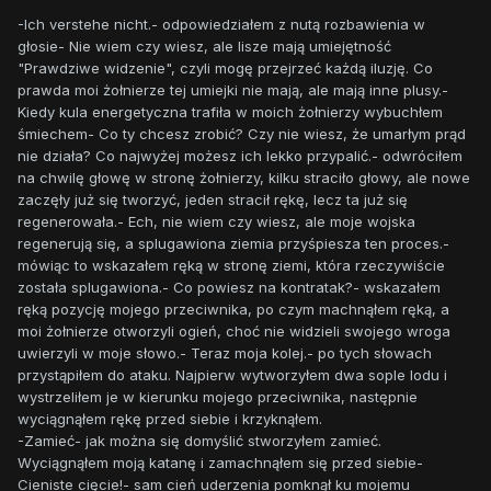
-Ich verstehe nicht.- odpowiedziałem z nutą rozbawienia w
głosie- Nie wiem czy wiesz, ale lisze mają umiejętność
"Prawdziwe widzenie", czyli mogę przejrzeć każdą iluzję. Co
prawda moi żołnierze tej umiejki nie mają, ale mają inne plusy.-
Kiedy kula energetyczna trafiła w moich żołnierzy wybuchłem
śmiechem- Co ty chcesz zrobić? Czy nie wiesz, że umarłym prąd
nie działa? Co najwyżej możesz ich lekko przypalić.- odwróciłem
na chwilę głowę w stronę żołnierzy, kilku straciło głowy, ale nowe
zaczęły już się tworzyć, jeden stracił rękę, lecz ta już się
regenerowała.- Ech, nie wiem czy wiesz, ale moje wojska
regenerują się, a splugawiona ziemia przyśpiesza ten proces.-
mówiąc to wskazałem ręką w stronę ziemi, która rzeczywiście
została splugawiona.- Co powiesz na kontratak?- wskazałem
ręką pozycję mojego przeciwnika, po czym machnąłem ręką, a
moi żołnierze otworzyli ogień, choć nie widzieli swojego wroga
uwierzyli w moje słowo.- Teraz moja kolej.- po tych słowach
przystąpiłem do ataku. Najpierw wytworzyłem dwa sople lodu i
wystrzeliłem je w kierunku mojego przeciwnika, następnie
wyciągnąłem rękę przed siebie i krzyknąłem.
-Zamieć- jak można się domyślić stworzyłem zamieć.
Wyciągnąłem moją katanę i zamachnąłem się przed siebie-
Cieniste cięcie!- sam cień uderzenia pomknął ku mojemu