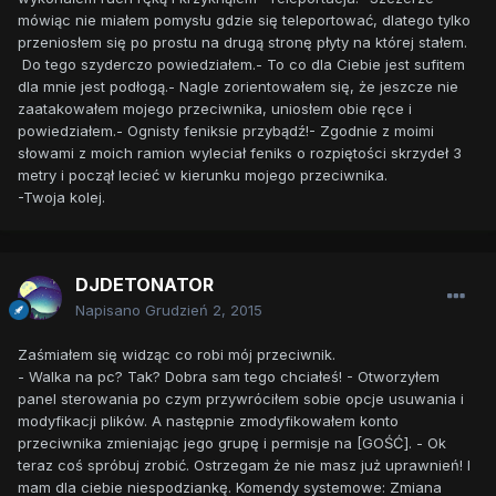
mówiąc nie miałem pomysłu gdzie się teleportować, dlatego tylko
przeniosłem się po prostu na drugą stronę płyty na której stałem.
Do tego szyderczo powiedziałem.- To co dla Ciebie jest sufitem
dla mnie jest podłogą.- Nagle zorientowałem się, że jeszcze nie
zaatakowałem mojego przeciwnika, uniosłem obie ręce i
powiedziałem.- Ognisty feniksie przybądź!- Zgodnie z moimi
słowami z moich ramion wyleciał feniks o rozpiętości skrzydeł 3
metry i począł lecieć w kierunku mojego przeciwnika.
-Twoja kolej.
DJDETONATOR
Napisano
Grudzień 2, 2015
Zaśmiałem się widząc co robi mój przeciwnik.
- Walka na pc? Tak? Dobra sam tego chciałeś! - Otworzyłem
panel sterowania po czym przywróciłem sobie opcje usuwania i
modyfikacji plików. A następnie zmodyfikowałem konto
przeciwnika zmieniając jego grupę i permisje na [GOŚĆ]. - Ok
teraz coś spróbuj zrobić. Ostrzegam że nie masz już uprawnień! I
mam dla ciebie niespodziankę. Komendy systemowe: Zmiana