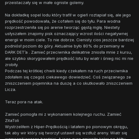
przeistaczały się w małe ogniste golemy.
Na dokładkę sopel lodu który trafił w ogień roztapiał się, ale jego
prędkość powodowała, że cofałem się do tyłu. Para wodna
rozprzestrzeniła się po arenie tworząc gęstą mglę. Niestety
usłyszałem znajomy pisk oznaczający wzrost ilości negatywnej
energii w moim ciele. To nie dobrze. Cienisty cios jeszcze bardziej
podniósł poziom do góry. Aktualnie było 80% do przemiany w
DARK DET’a . Zamieć przeciwnika delikatnie zniosła mnie z kursu,
ale szybko skorygowałem prędkość lotu by wiatr i śnieg nic mi nie
zrobiły.
Podczas tej krótkiej chwili kiedy czekałem na ruch przeciwnika
zdołałem się czegoś ciekawego dowiedzieć. Coś związanego ze
zniszczeniem pojemnika na duszę a co skutkowało zniszczeniem
Licza.
Teraz pora na atak.
Zamieć pomogła mi z wykonaniem kolejnego ruchu. Zamieć
ZitaToli
Wystrzeliłem z Hiper-Prędkością i latałem po pionowym okręgu,
tak aby wir który się tworzył ustawił się wzdłuż areny. Wiatr się