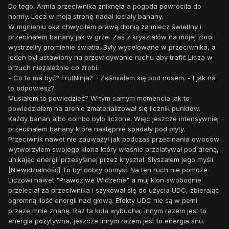
Do tego. Armia przeciwnika zniknęła a pogoda powróciła do
normy. Lecz w moją stronę nadal leciały banany.
W mgnieniu oka chwyciłem prawą dłonią za miecz świetlny i
przecinałem banany jak w grze. Zaś z kryształów na mojej zbroi
wystrzeliły promienie światła. Były wycelowane w przeciwnika, a
jeden był ustawiony na przewidywanie ruchu aby trafić Licza w
brzuch niezależnie co zrobi.
- Co to ma być? FrutNinja? - Zaśmiałem się pod nosem. - I jak na
to odpowiesz?
Musiałem to powiedzieć? W tym samym momencia jak to
powiedziałem na arenie zmaterializował się licznik punktów.
Każdy banan albo combo było liczone. Więc jeszcze intensywniej
przecinałem banany które następnie spadały pod płyty.
Przeciwnik nawet nie zauważył jak podczas przecinania owoców
wytworzyłem swojego klona który właśnie przelatywał pod areną,
unikając energii przesyłanej przez kryształ. Słyszałem jego myśli.
[Niewidzialność] To był dobry pomysł. Na ten ruch nie pomoże
Liczowi nawet "Prawdziwe Widzenie" a muj klon swobodnie
przeleciał za przeciwnika i szykował się do uźycia UDC, zbierając
ogromną ilość energii nad głową. Efekty UDC nie są w pełni
przeze mnie znanę. Raz ta kula wybucha, innym razem jest to
energia pozytywna, jeszcze innym razem jest to energia snu.