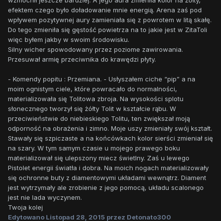
wzmocnił jeszcze bardziej. A jego aura zmieniła kolor na żółty,
efektem czego było doładowanie mnie energią. Arena zaś pod
wpływem pozytywnej aury zamieniała się z powrotem w litą skałę.
Do tego zmieniła się gęstość powietrza na to jakie jest w ZitaToli
więc byłem jakby w swoim środowisku.
Silny wicher spowodowany przez poziome zawirowania.
Przesuwał armię przeciwnika do krawędzi płyty.
- Komendy popitu : Przemiana. - Usłyszałem ciche “pip” a na
moim ognistym ciele, które powracało do normalności,
materializowała się Tolitowa zbroja. Na wysokości splotu
słonecznego tworzył się żółty Tolit w kształcie rąbu. W
przeciwieństwie do niebieskiego Tolitu, ten zwiększał moją
odporność na obrażenia i zimno. Moje uszy zmieniały swój kształt.
Stawały się szpiczaste a na końcówkach kolor sierści zmieniał się
na szary. W tym samym czasie u mojego prawego boku
materializował się ulepszony miecz świetlny. Zaś u lewego
Pistolet energii światła i dobra. Na moich nogach materializowały
się ochronne buty z diamentowymi układami wewnątrz. Diament
jest wytrzymały ale zrobienie z jego pomocą, układu scalonego
jest nie lada wyczynem.
Twoja kolej
Edytowano
Listopad 28, 2015
przez Detonato300