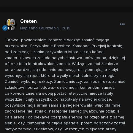
Greten
Napisano
Grudzień 2, 2015
-Brawo.-powiedziałem ironicznie widząc zamieć mojego
przeciwnika- Przywołanie Banshee. Komenda: Przejmij kontrolę
nad zamiecią.- zanim przywołana istota się do końca
zmaterializowała została natychmiastowo poświęcona, dzięki tej
ofierze to ja kontrolowałem zamieć. Widząc, że moi żołnierze
coraz bardziej się ode mnie odsuwają ruszyłem ręką, a z płyt
wysunęły się ręce, które chwyciły moich żołnierzy za nogi.-
Zamieć, wykonuj rozkazy: Zamieć mieczy, zamieć mrozu, zamieć
szkieletów i burza lodowa.- dzięki moim komendom zamieć
całkowicie zmieniła swoją postać, eteryczne miecze latały
wszędzie i cięły wszystko co napotkały na swojej drodze,
oczywiście moja armia sama się regenerowała, więc dla mnie
zagrożenie nie istniało, następnie zamieć gwałtownie oziębiła
całą arenę i co ciekawe czerpała energię na oziębianie z samej
siebie, czyli temperatura ciągle spadała, potem dołączony został
motyw zamieci szkieletów, czyli w różnych miejscach areny