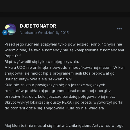
DJDETONATOR
Napisano
Grudzień 6, 2015
Przed jego ruchem zdążyłem tylko powiedzieć jedno. “Chyba nie
wiesz o tym, że twoje komendy nie są kompatybilne z komendami
Popitu? “
Błąd wyświetlił się tylko u mojego rywala.
A kula UDC nie zniknęła z powodu zmodyfikowanej materii. W kuli
znajdował się mikrochip z programem jeśli ktoś próbował go
usunąć aktywowała się sekwencja 2!
Kula nie znikła a powiększyła się do jeszcze większych
rozmiarów pochłaniając ogromne ilości mrocznej energii z
przeciwnika, co z kolei jeszcze bardziej potęgowało jej moc.
Skrypt wykrył lokalizację duszy REXA i po prostu wytworzył portal
do otchłani gdzie się znajdowała. Kula do niej wleciała.
Mój klon też nie musiał się martwić zniknięciem. Antywirus w jego