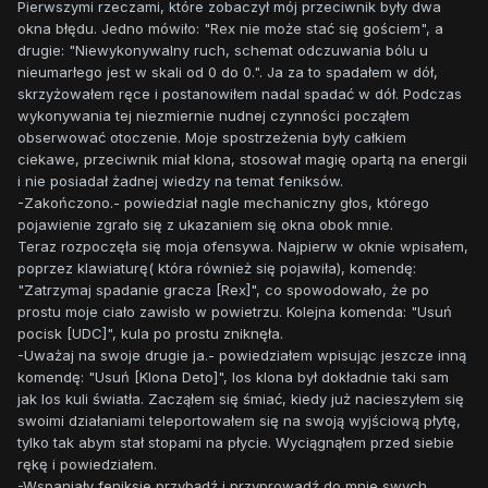
Pierwszymi rzeczami, które zobaczył mój przeciwnik były dwa
okna błędu. Jedno mówiło: "Rex nie może stać się gościem", a
drugie: "Niewykonywalny ruch, schemat odczuwania bólu u
nieumarłego jest w skali od 0 do 0.". Ja za to spadałem w dół,
skrzyżowałem ręce i postanowiłem nadal spadać w dół. Podczas
wykonywania tej niezmiernie nudnej czynności począłem
obserwować otoczenie. Moje spostrzeżenia były całkiem
ciekawe, przeciwnik miał klona, stosował magię opartą na energii
i nie posiadał żadnej wiedzy na temat feniksów.
-Zakończono.- powiedział nagle mechaniczny głos, którego
pojawienie zgrało się z ukazaniem się okna obok mnie.
Teraz rozpoczęła się moja ofensywa. Najpierw w oknie wpisałem,
poprzez klawiaturę( która również się pojawiła), komendę:
"Zatrzymaj spadanie gracza [Rex]", co spowodowało, że po
prostu moje ciało zawisło w powietrzu. Kolejna komenda: "Usuń
pocisk [UDC]", kula po prostu zniknęła.
-Uważaj na swoje drugie ja.- powiedziałem wpisując jeszcze inną
komendę: "Usuń [Klona Deto]", los klona był dokładnie taki sam
jak los kuli światła. Zacząłem się śmiać, kiedy już nacieszyłem się
swoimi działaniami teleportowałem się na swoją wyjściową płytę,
tylko tak abym stał stopami na płycie. Wyciągnąłem przed siebie
rękę i powiedziałem.
-Wspaniały feniksie przybądź i przyprowadź do mnie swych