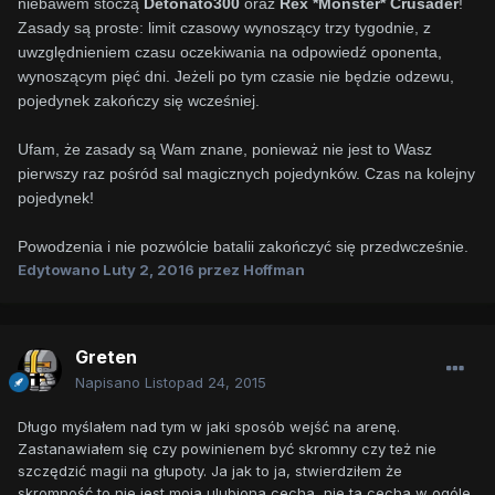
niebawem stoczą
Detonato300
oraz
Rex *Monster* Crusader
!
Zasady są proste: limit czasowy wynoszący trzy tygodnie, z
uwzględnieniem czasu oczekiwania na odpowiedź oponenta,
wynoszącym pięć dni. Jeżeli po tym czasie nie będzie odzewu,
pojedynek zakończy się wcześniej.
Ufam, że zasady są Wam znane, ponieważ nie jest to Wasz
pierwszy raz pośród sal magicznych pojedynków. Czas na kolejny
pojedynek!
Powodzenia i nie pozwólcie batalii zakończyć się przedwcześnie.
Edytowano
Luty 2, 2016
przez Hoffman
Greten
Napisano
Listopad 24, 2015
Długo myślałem nad tym w jaki sposób wejść na arenę.
Zastanawiałem się czy powinienem być skromny czy też nie
szczędzić magii na głupoty. Ja jak to ja, stwierdziłem że
skromność to nie jest moja ulubiona cecha, nie ta cecha w ogóle