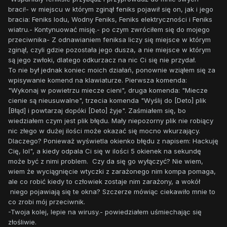
braci!- w miejscu w którym zginął feniks pojawił się on, jak i jego
bracia: Feniks lodu, Wodny Feniks, Feniks elektryczności i Feniks
wiatru.- Kontynuować misję.- po czym zwróciłem się do mojego
przeciwnika- Z odnawianiem feniksa liczy się miejsce w którym
zginął, czyli gdzie pozostała jego dusza, a nie miejsce w którym
są jego zwłoki, dlatego odkurzacz na nic Ci się nie przydał.
To nie był jednak koniec moich działań, ponownie wziąłem się za
wpisywanie komend na klawiaturze. Pierwsza komenda:
"Wykonaj w powietrzu miecze cieni", druga komenda: "Miecze
cienie są nieusuwalne", trzecia komenda "Wyślij do [Deto] plik
[Błąd] i powtarzaj dopóki [Deto] żyje". Zaśmiałem się, bo
wiedziałem czym jest plik błędu. Mały niepozorny plik nie robiący
nic złego w dużej ilości może okazać się mocno wkurzający.
Dlaczego? Ponieważ wyświetla okienko błędu z napisem: Hackuję
Cię, lol", a kiedy odpala Ci się w ilości 5 okienek na sekundę
może być z nimi problem. Czy da się go wyłączyć? Nie wiem,
wiem że wyciągnięcie wtyczki z zarażonego nim kompa pomaga,
ale co robić kiedy to człowiek zostaje nim zarażony, a wokół
niego pojawiają się te okna? Szczerze mówiąc ciekawiło mnie to
co zrobi mój przeciwnik.
-Twoja kolej, lepie na wirusy.- powiedziałem uśmiechając się
złośliwie.