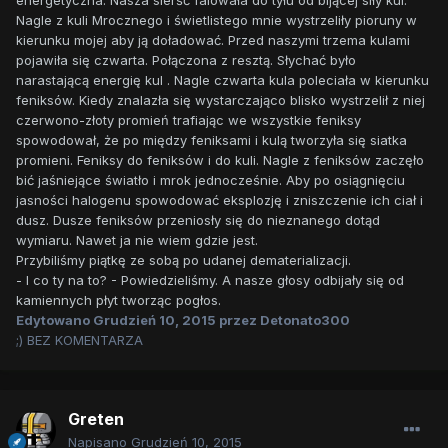
energetyczna. Nasza sierść falowała do tyłu od bijącej siły kul.
Nagle z kuli Mrocznego i świetlistego mnie wystrzeliły pioruny w
kierunku mojej aby ją doładować. Przed naszymi trzema kulami
pojawiła się czwarta. Połączona z resztą. Słychać było
narastającą energię kul . Nagle czwarta kula poleciała w kierunku
feniksów. Kiedy znalazła się wystarczająco blisko wystrzelił z niej
czerwono-złoty promień trafiając we wszystkie feniksy
spowodował, że po między feniksami i kulą tworzyła się siatka
promieni. Feniksy do feniksów i do kuli. Nagle z feniksów zaczęło
bić jaśniejące światło i mrok jednocześnie. Aby po osiągnięciu
jasności halogenu spowodować eksplozję i zniszczenie ich ciał i
dusz. Dusze feniksów przeniosły się do nieznanego dotąd
wymiaru. Nawet ja nie wiem gdzie jest.
Przybiliśmy piątkę ze sobą po udanej dematerializacji.
- I co ty na to? - Powiedzieliśmy. A nasze głosy odbijały się od
kamiennych płyt tworząc pogłos.
Edytowano
Grudzień 10, 2015
przez Detonato300
;) BEZ KOMENTARZA
Greten
Napisano
Grudzień 10, 2015