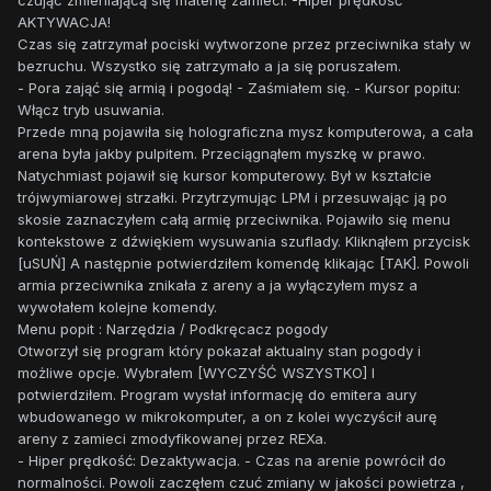
czując zmieniającą się materię zamieci. -Hiper prędkość
AKTYWACJA!
Czas się zatrzymał pociski wytworzone przez przeciwnika stały w
bezruchu. Wszystko się zatrzymało a ja się poruszałem.
- Pora zająć się armią i pogodą! - Zaśmiałem się. - Kursor popitu:
Włącz tryb usuwania.
Przede mną pojawiła się holograficzna mysz komputerowa, a cała
arena była jakby pulpitem. Przeciągnąłem myszkę w prawo.
Natychmiast pojawił się kursor komputerowy. Był w kształcie
trójwymiarowej strzałki. Przytrzymując LPM i przesuwając ją po
skosie zaznaczyłem całą armię przeciwnika. Pojawiło się menu
kontekstowe z dźwiękiem wysuwania szuflady. Kliknąłem przycisk
[uSUŃ] A następnie potwierdziłem komendę klikając [TAK]. Powoli
armia przeciwnika znikała z areny a ja wyłączyłem mysz a
wywołałem kolejne komendy.
Menu popit : Narzędzia / Podkręcacz pogody
Otworzył się program który pokazał aktualny stan pogody i
możliwe opcje. Wybrałem [WYCZYŚĆ WSZYSTKO] I
potwierdziłem. Program wysłał informację do emitera aury
wbudowanego w mikrokomputer, a on z kolei wyczyścił aurę
areny z zamieci zmodyfikowanej przez REXa.
- Hiper prędkość: Dezaktywacja. - Czas na arenie powrócił do
normalności. Powoli zaczęłem czuć zmiany w jakości powietrza ,