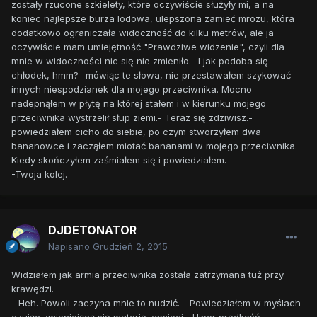
zostały rzucone szkielety, które oczywiście służyły mi, a na
koniec najlepsze burza lodowa, ulepszona zamieć mrozu, która
dodatkowo ograniczała widoczność do kilku metrów, ale ja
oczywiście mam umiejętność "Prawdziwe widzenie", czyli dla
mnie w widoczności nic się nie zmieniło.- I jak podoba się
chłodek, hmm?- mówiąc te słowa, nie przestawałem szykować
innych niespodzianek dla mojego przeciwnika. Mocno
nadepnąłem w płytę na której stałem i w kierunku mojego
przeciwnika wystrzelił słup ziemi.- Teraz się zdziwisz.-
powiedziałem cicho do siebie, po czym stworzyłem dwa
bananowce i zacząłem miotać bananami w mojego przeciwnika.
Kiedy skończyłem zaśmiałem się i powiedziałem.
-Twoja kolej.
DJDETONATOR
Napisano
Grudzień 2, 2015
Widziałem jak armia przeciwnika została zatrzymana tuż przy
krawędzi.
- Heh. Powoli zaczyna mnie to nudzić. - Powiedziałem w myślach