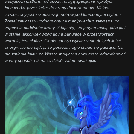
wszystkich platform, od spodu, drogą specjalnie wykutych
łańcuchów, przez które do areny dociera magia. Klejnot
zawieszony jest kilkadziesiąt metrów pod kamiennymi płytami.
Został zawczasu uodporniony na manipulacje z zewnątrz, co
zapewnia stabilność areny. Zdaje się, że jedyną mocą, jaka jest
w stanie jakkolwiek wpłynąć na panujące w przestworzach
warunki, jest słońce. Ciepło sprzyja wytwarzaniu dużych ilości
energii, ale nie sądzę, że podłoże nagle stanie się parzące. Co
nie zmienia faktu, że Wasza magiczna aura może odpowiedzieć
w inny sposób, niż na co dzień, zatem uważajcie.