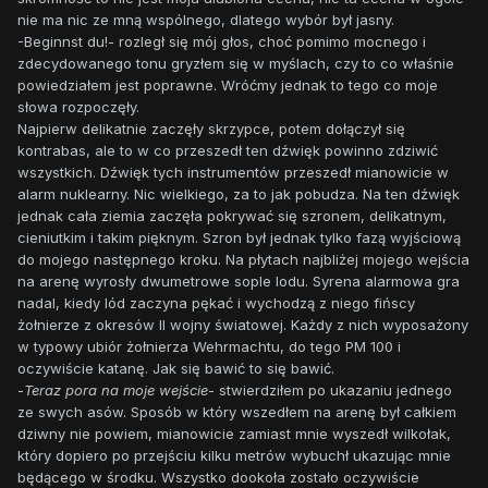
nie ma nic ze mną wspólnego, dlatego wybór był jasny.
-Beginnst du!- rozległ się mój głos, choć pomimo mocnego i
zdecydowanego tonu gryzłem się w myślach, czy to co właśnie
powiedziałem jest poprawne. Wróćmy jednak to tego co moje
słowa rozpoczęły.
Najpierw delikatnie zaczęły skrzypce, potem dołączył się
kontrabas, ale to w co przeszedł ten dźwięk powinno zdziwić
wszystkich. Dźwięk tych instrumentów przeszedł mianowicie w
alarm nuklearny. Nic wielkiego, za to jak pobudza. Na ten dźwięk
jednak cała ziemia zaczęła pokrywać się szronem, delikatnym,
cieniutkim i takim pięknym. Szron był jednak tylko fazą wyjściową
do mojego następnego kroku. Na płytach najbliżej mojego wejścia
na arenę wyrosły dwumetrowe sople lodu. Syrena alarmowa gra
nadal, kiedy lód zaczyna pękać i wychodzą z niego fińscy
żołnierze z okresów II wojny światowej. Każdy z nich wyposażony
w typowy ubiór żołnierza Wehrmachtu, do tego PM 100 i
oczywiście katanę. Jak się bawić to się bawić.
-
Teraz pora na moje wejście
- stwierdziłem po ukazaniu jednego
ze swych asów. Sposób w który wszedłem na arenę był całkiem
dziwny nie powiem, mianowicie zamiast mnie wyszedł wilkołak,
który dopiero po przejściu kilku metrów wybuchł ukazując mnie
będącego w środku. Wszystko dookoła zostało oczywiście