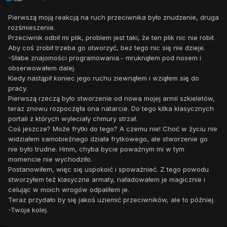
Pierwszą moją reakcją na ruch przeciwnika było znudzenie, druga
rozśmieszenie.
Przeciwnik odbił mi plik, problem jest taki, że ten plik nic nie robił.
Aby coś zrobił trzeba go otworzyć, bez tego nic się nie dzieje.
-Słabe znajomości programowania.- mruknąłem pod nosem i
obserwowałem dalej.
Kiedy nastąpił koniec jego ruchu ziewnąłem i wziąłem się do
pracy.
Pierwszą rzeczą było stworzenie od nowa mojej armii szkieletów,
teraz znowu rozpoczęła ona natarcie. Do tego kilka klasycznych
portali z których wyleciały chmury strzał.
Coś jeszcze? Może frytki do tego? A czemu nie! Choć w życiu nie
widziałem samobieżnego działa frytkowego, ale stworzenie go
nie było trudne. Hmm, chyba bycie poważnym mi w tym
momencie nie wychodziło.
Postanowiłem, więc się uspokoić i spoważnieć. Z tego powodu
stworzyłem też klasyczne armaty, naładowałem je magicznie i
celując w moich wrogów odpaliłem je.
Teraz przydało by się jakoś uziemić przeciwników, ale to później.
-Twoja kolej.