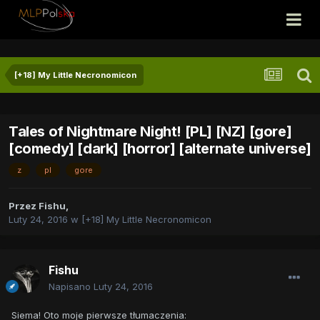
[+18] My Little Necronomicon
Tales of Nightmare Night! [PL] [NZ] [gore]
[comedy] [dark] [horror] [alternate universe]
z
pl
gore
Przez
Fishu
,
Luty 24, 2016
w
[+18] My Little Necronomicon
Fishu
Napisano
Luty 24, 2016
Siema! Oto moje pierwsze tłumaczenia: