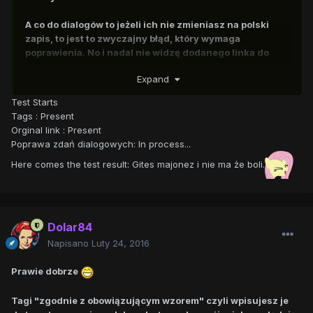
A co do dialogów to jeżeli ich nie zmieniasz na polski
zapis, to jest to zwyczajny błąd, który wymaga
poprawienia. No i nadal nie widzę dodanego linka do
oryginału.
Expand
Test Starts
Tags : Present
Orginal link : Present
Poprawa zdań dialogowych: In process...
Here comes the test result: Gites majonez i nie ma że boli.
Dolar84
Napisano
Luty 24, 2016
Prawie dobrze
Tagi "zgodnie z obowiązującym wzorem" czyli wpisujesz je