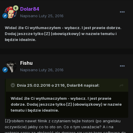
Dolar84
Napisano
Luty 25, 2016
Widać źle Ci wytłumaczyłem - wybacz. I jest prawie dobrze.
Dodaj jeszcze tylko [Z] (obowiązkowy) w nazwie tematu i
będzie idealnie.
Fishu
Napisano
Luty 26, 2016
Dnia 25.02.2016 o 21:16,
Dolar84
napisał:
Widać źle Ci wytłumaczyłem - wybacz. I jest prawie
dobrze. Dodaj jeszcze tylko [Z] (obowiązkowy) w nazwie
tematu i będzie idealnie.
[Z]robiłem nawet filmik z czytaniem tejże historii (po angielsku
oczywiście) jakby co to oto on. Co o tym uważacie? A i na
wstępie sorry za głośność ale dopiero się uczę tego software do