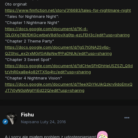
Oto orginał:
https://www.fimfiction.net/story/316683/tales-for-nightmare-night
"Tales for Nightmare Night":
"Chapter 1 Nightmare Night"
https://docs.google.com/document/d/1K-d-
12LGXg78EfDKGcwtbeV8dj1ovXq0tp-ezLFEH3c/edit?usp=sharing
"Chapter 2 Theme Party"
https://docs.google.com/document/d/1gS7tGNA2Sv6p-
QZ0hic_ex2rxMGjfGA8pNwfPPaDNUk/edit?usp=sharing
"Chapter 3 Sweet Spot"
https://docs.google.com/document/d/1dCHwSFHDhHeUSZSZl_Q9d
tzVhR0xa8e4o82fTX5p4tc/edit?usp=sharing
"Chapter 4 Nightmare Vision"
https://docs.google.com/document/d/11eeXDjYkUjkQzkrv9doEmxQ
JT7j0yNGpWglIYiEd22Q/edit?usp=sharing
Fishu
Napisano
Luty 24, 2016
A i sorry ale miałem problem z udostępnieniem!