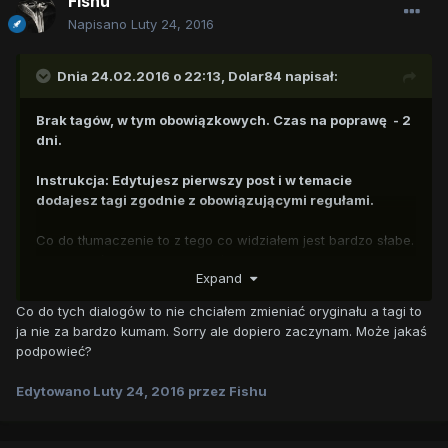
Fishu
Napisano
Luty 24, 2016
Dnia 24.02.2016 o 22:13,
Dolar84
napisał:
Brak tagów, w tym obowiązkowych. Czas na poprawę - 2
dni.
Instrukcja: Edytujesz pierwszy post i w temacie
dodajesz tagi zgodnie z obowiązującymi regułami.
Co do tłumaczenie to z tego co widziałem jest bardzo słabe.
Wiele zdań wygląda na przekładane wprost, bez
Expand
uwzględnienia różnic językowych. Dodatkowo stosujesz
angielski zapis dialogowy co jest błędem.
Co do tych dialogów to nie chciałem zmieniać oryginału a tagi to
ja nie za bardzo kumam. Sorry ale dopiero zaczynam. Może jakaś
No i nie ma podanego oryginału, a to nie jest tu mile
podpowieć?
widziane. Zawsze wypada podać odnośnik do oryginalego
tekstu.
Edytowano
Luty 24, 2016
przez Fishu