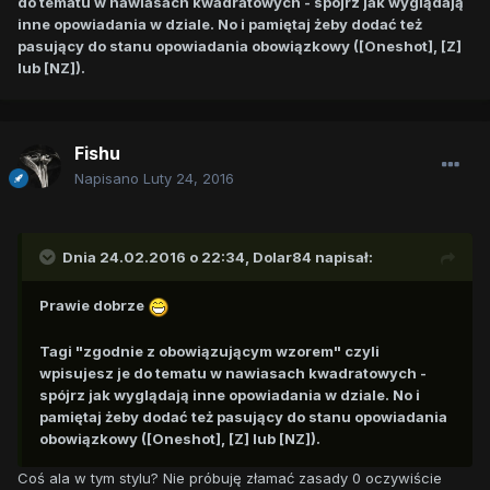
do tematu w nawiasach kwadratowych - spójrz jak wyglądają
inne opowiadania w dziale. No i pamiętaj żeby dodać też
pasujący do stanu opowiadania obowiązkowy ([Oneshot], [Z]
lub [NZ]).
Fishu
Napisano
Luty 24, 2016
Dnia 24.02.2016 o 22:34,
Dolar84
napisał:
Prawie dobrze
Tagi "zgodnie z obowiązującym wzorem" czyli
wpisujesz je do tematu w nawiasach kwadratowych -
spójrz jak wyglądają inne opowiadania w dziale. No i
pamiętaj żeby dodać też pasujący do stanu opowiadania
obowiązkowy ([Oneshot], [Z] lub [NZ]).
Coś ala w tym stylu? Nie próbuję złamać zasady 0 oczywiście