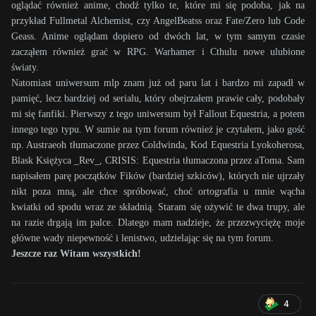
oglądać również anime, chodź tylko te, które mi się podoba, jak na
przykład Fullmetal Alchemist, czy AngelBeatss oraz Fate/Zero lub Code
Geass. Anime oglądam dopiero od dwóch lat, w tym samym czasie
zacząłem również grać w RPG. Warhamer i Cthulu nowe ulubione
światy.
Natomiast uniwersum mlp znam już od paru lat i bardzo mi zapadł w
pamięć, lecz bardziej od serialu, który obejrzałem prawie cały, podobały
mi się fanfiki. Pierwszy z tego uniwersum był Fallout Equestria, a potem
innego tego typu. W sumie na tym forum również je czytałem, jako gość
np. Austraeoh tłumaczone przez Coldwinda, Kod Equestria Lyokoherosa,
Blask Księżyca _Rev_, CRISIS: Equestria tłumaczona przez aToma. Sam
napisałem parę początków Fików (bardziej szkiców), których nie ujrzały
nikt poza mną, ale chce spróbować, choć ortografia u mnie wącha
kwiatki od spodu wraz ze składnią. Staram się ożywić te dwa trupy, ale
na razie drgają im palce. Dlatego mam nadzieje, że przezwyciężę moje
główne wady niepewność i lenistwo, udzielając się na tym forum.
Jeszcze raz Witam wszystkich!
4