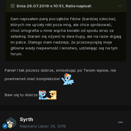
Dnia 26.07.2019 o 10:51,
Ratio
napisał:
Sam napisałem parę początków Fików (bardziej szkiców),
których nie ujrzały nikt poza mną, ale chce spróbować,
choć ortografia u mnie wącha kwiatki od spodu wraz ze
składnią. Staram się ożywić te dwa trupy, ale na razie drgają
im palce. Dlatego mam nadzieje, że przezwyciężę moje
główne wady niepewność i lenistwo, udzielając się na tym
forum.
Panie! I tak piszesz dobrze, wnioskując po Twoim wpisie, nie
powinieneś mieć kompleksów!
Baw się tu dobrze
Syrth
Napisano
Lipiec 26, 2019