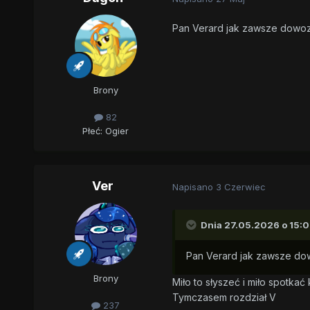
Pan Verard jak zawsze dowozi 
Brony
82
Płeć:
Ogier
Ver
Napisano
3 Czerwiec
Dnia 27.05.2026 o 15:0
Pan Verard jak zawsze dowo
Brony
Miło to słyszeć i miło spotka
Tymczasem rozdział V
237