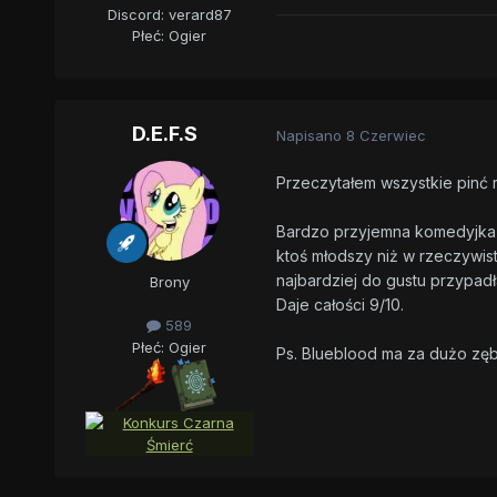
Discord: verard87
Płeć:
Ogier
D.E.F.S
Napisano
8 Czerwiec
Przeczytałem wszystkie pinć 
Bardzo przyjemna komedyjka i 
ktoś młodszy niż w rzeczywist
najbardziej do gustu przypadł
Brony
Daje całości 9/10.
589
Płeć:
Ogier
Ps. Blueblood ma za dużo zę