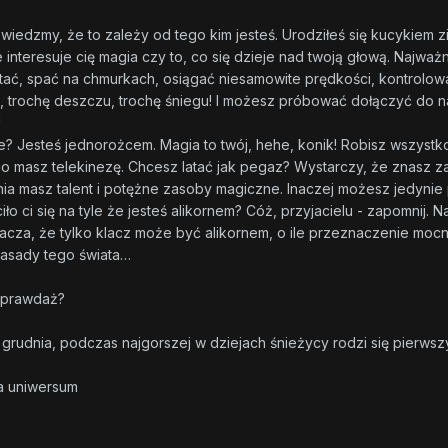
Powiedzmy, że to zależy od tego kim jesteś. Urodziłeś się kucykiem
e interesuje cię magia czy to, co się dzieje nad twoją głową. Najwa
ać, spać na chmurkach, osiągać niesamowite prędkości, kontrolow
, trochę deszczu, trochę śniegu! I możesz próbować dołączyć do najb
!
ie? Jesteś jednorożcem. Magia to twój, hehe, konik! Robisz wszystk
o masz telekinezę. Chcesz latać jak pegaz? Wystarczy, że znasz zak
a masz talent i potężne zasoby magiczne. Inaczej możesz jedynie
ciło ci się na tyle że jesteś alikornem? Cóż, przyjacielu - zapomnij
nacza, że tylko klacz może być alikornem, o ile przeznaczenie moc
zasady tego świata…
ieprawdaż?
5 grudnia, podczas najgorszej w dziejach śnieżycy rodzi się pierwszy
ta uniwersum