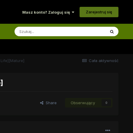
Zarejestruj się
Masz konto? Zaloguj się
Life][Mature]
Cała aktywność
]
Share
Obserwujący
0