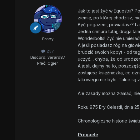
Jak to jest żyć w Equestrii? 
ziemię, po której chodzisz, ni
Być pegazem, powiadasz? Lat
Jedna chmura tutaj, druga tam
Wonderbolts! Żyć nie umierać
Brony
A jeśli posiadasz róg na głow
237
brudzić swoich kopyt - od teg
Discord: verard87
uczyć… chyba, że od urodzeni
Płeć:
Ogier
A jeśli, dajmy na to, poszczęś
zostajesz księżniczką, co oz
takowego nie było. Takie są 
Ale zasady można złamać, n
Roku 975 Ery Celestii, dnia 2
Chronologiczne historie świa
Prequele