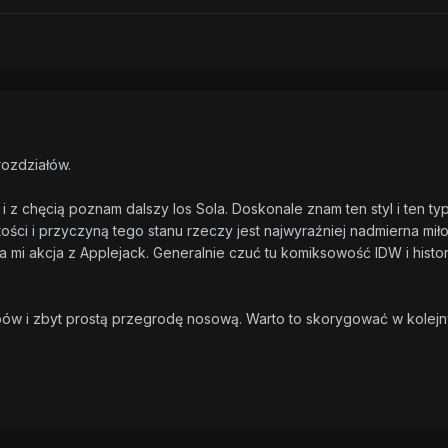
rozdziałów.
z chęcią poznam dalszy los Sola. Doskonale znam ten styl i ten typ h
ości i przyczyną tego stanu rzeczy jest najwyraźniej nadmierna miło
a mi akcja z Applejack. Generalnie czuć tu komiksowość IDW i hist
bów i zbyt prostą przegrodę nosową. Warto to skorygować w kolej