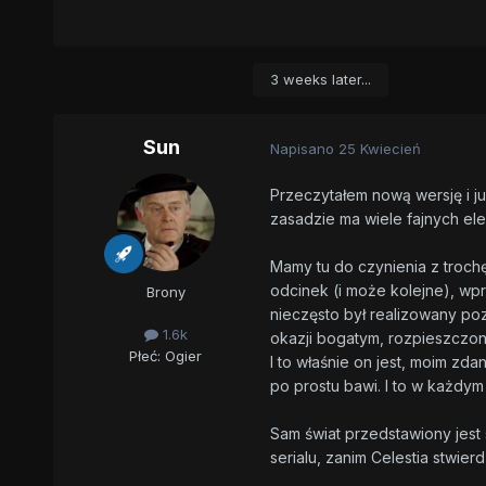
3 weeks later...
Sun
Napisano
25 Kwiecień
Przeczytałem nową wersję i ju
zasadzie ma wiele fajnych e
Mamy tu do czynienia z trochę
odcinek (i może kolejne), wp
Brony
nieczęsto był realizowany poza
1.6k
okazji bogatym, rozpieszczon
Płeć:
Ogier
I to właśnie on jest, moim zd
po prostu bawi. I to w każdym
Sam świat przedstawiony jest 
serialu, zanim Celestia stwierdz