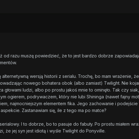
ż od razu muszę powiedzieć, że to jest bardzo dobrze zapowiadający
lementów.
 alternetywną wersją historii z serialu. Trochę, bo mam wrażenie,
rowadzając nowego bohatera obok (albo zamiast) Twilight. Nie koj
 głowami ludzi, albo po prostu jakoś mnie to ominęło. Tak czy siak,
ym ogierem, podrywaczem, który nie lubi Shininga (nawet fajny mo
aniem, najmocniejszym elementem fika. Jego zachowanie i podejście
 aspekcie. Zastanawiam się, ile z tego ma po matce?
serialowy. I to dobrze, bo to pasuje do fabuły. Po prostu miałem w
i, że jej syn jest idiotą i wyśle Twilight do Ponyville.