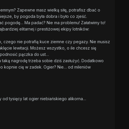
 ziemnym? Zapewne masz wielką siłę, potrafisz dbać o
żniejsze, by pogoda była dobra i było co zjeść.
ać pogodę… Ma padać? Nie ma problemu! Załatwimy to!
ardziej elitarnej i prestiżowej ekipy lotników:
o, czego nie potrafią kuce ziemne czy pegazy. Nie musisz
lęcie lewitacji. Możesz wszystko, o ile chcesz się
 podnosić pączka do ust…
. Na taką nagrodę trzeba sobie dziś zasłużyć. Dodatkowo
no kopnie cię w zadek. Ogier? Nie… od mileniów
 od tysięcy lat ogier niebiańskiego alikorna…