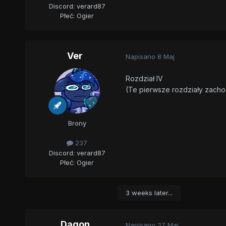
Discord: verard87
Płeć:
Ogier
Ver
Napisano
8 Maj
Rozdział IV
(Te pierwsze rozdziały zachow
Brony
237
Discord: verard87
Płeć:
Ogier
3 weeks later...
Dagon
Napisano
27 Maj