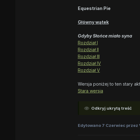
Equestrian Pie
Główny wątek
Gdyby Słońce miało syna
Rozdział I
Rozdział II
Rozdział III
Rozdział IV
Rozdział V
Wersja poniżej to ten stary ak
Stara wersja
Odkryj ukrytą treść
Edytowano
7 Czerwiec
przez 