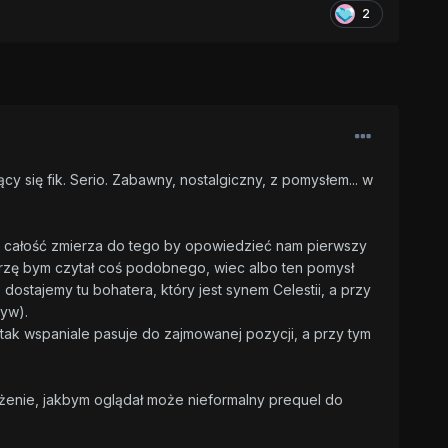
2
 się fik. Serio. Zabawny, nostalgiczny, z pomysłem... w
 że całość zmierza do tego by opowiedzieć nam pierwszy
arzę bym czytał coś podobnego, wiec albo ten pomysł
 dostajemy tu bohatera, który jest synem Celestii, a przy
tyw).
 tak wspaniale pasuje do zajmowanej pozycji, a przy tym
rażenie, jakbym oglądał może nieformalny prequel do