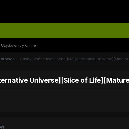
Użytkownicy online
 bronies
Gdyby Słońce miało Syna [NZ][Alternative Universe][Slice of 
rnative Universe][Slice of Life][Mature
y)