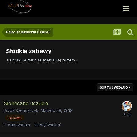
Pałac Księżniczki Celestii
Słodkie zabawy
Tu brakuje tylko rzucania się tortem...
SORTUJ WEDŁUG
Słoneczne uczucia
Przez
Szonszczyk
,
Marzec 28, 2018
zabawa
11
odpowiedzi
2k
wyświetleń