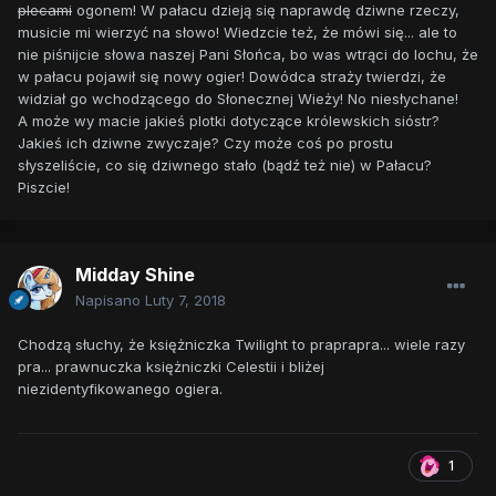
plecami
ogonem! W pałacu dzieją się naprawdę dziwne rzeczy,
musicie mi wierzyć na słowo! Wiedzcie też, że mówi się... ale to
nie piśnijcie słowa naszej Pani Słońca, bo was wtrąci do lochu, że
w pałacu pojawił się nowy ogier! Dowódca straży twierdzi, że
widział go wchodzącego do Słonecznej Wieży! No niesłychane!
A może wy macie jakieś plotki dotyczące królewskich sióstr?
Jakieś ich dziwne zwyczaje? Czy może coś po prostu
słyszeliście, co się dziwnego stało (bądź też nie) w Pałacu?
Piszcie!
Midday Shine
Napisano
Luty 7, 2018
Chodzą słuchy, że księżniczka Twilight to praprapra... wiele razy
pra... prawnuczka księżniczki Celestii i bliżej
niezidentyfikowanego ogiera.
1