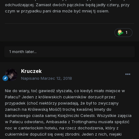
odchudzającej. Zamiast dwóch pączków będą jadły cztery, przy
czym w przypadku pani dnia może być mniej tj osiem.
1
1 month later...
Kruczek
Napisano
Marzec 12, 2018
Nie do wiary, toć gawiedź słyszała, co kiedyś miało miejsce w
Pałacu? Jeden z królewskich cukierników dorzucił przez
przypadek (choć niektórzy powiadają, że był to zwyczajny
zamach na Królewską Mość!) trochę kwaśnej limety do
bananowego ciasta samej Księżniczki Celestii. Wszystkie zajęcia
w Pałacu odwołano, Ambasada z Trottinghamu musiała spędzić
noc w canterlockim hotelu, na rzecz dochodzenia, który z
cukierników dopuścił się owej zbrodni. Jeden z nich, niejaki