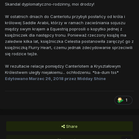
Skandal dyplomatyczno-rodzinny, moi drodzy!
W ostatnich dniach do Canterlotu przybyli posłańcy od króla i
królowej Saddle Arabii, którzy w ramach zacieśniania sojuszu
między swym krajem a Equestrią poprosili o kopytko jednej z
księżniczek dla następcy tronu. Ponieważ rzeczony książę ma
zaledwie kilka lat, księżniczka Celestia postanowiła zaręczyć go z
księżniczką Flurry Heart, czemu jednak zdecydowanie sprzeciwili
się rodzice tejże.
W rezultacie relacje pomiędzy Canterlotem a Kryształowym
Królestwem uległy niejakiemu... ochłodzeniu. *ba-dum tss*
Edytowano
Marzec 26, 2018
przez Midday Shine
1
Share