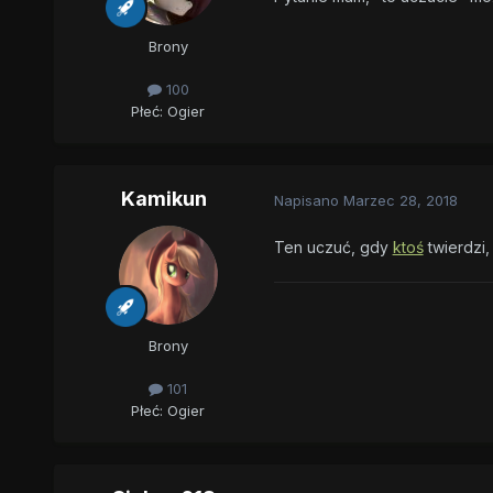
Brony
100
Płeć:
Ogier
Kamikun
Napisano
Marzec 28, 2018
Ten uczuć, gdy
ktoś
twierdzi,
Brony
101
Płeć:
Ogier