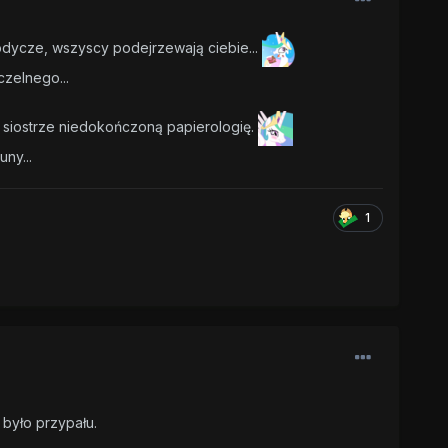
łodycze, wszyscy podejrzewają ciebie...
czelnego...
ć siostrze niedokończoną papierologię.
ny...
1
 było przypału.