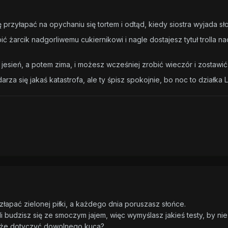
ę przyłapać na opychaniu się tortem i odtąd, kiedy siostra wyjada s
 żarcik nadgorliwemu cukiernikowi i nagle dostajesz tytuł trolla na
jesień, a potem zima, i możesz wcześniej zrobić wieczór i zostawi
za się jakaś katastrofa, ale ty śpisz spokojnie, bo noc to działka Lu
złapać zielonej piłki, a każdego dnia poruszasz słońce.
i budzisz się ze smoczym jajem, więc wymyślasz jakieś testy, by nie
oże dotyczyć dowolnego kuca?