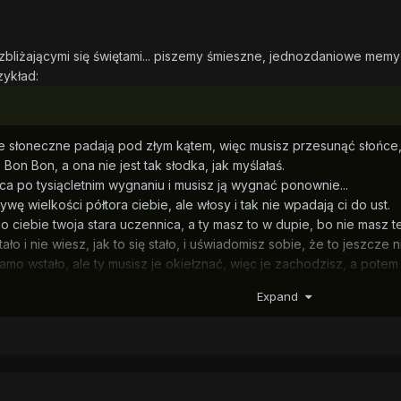
zbliżającymi się świętami... piszemy śmieszne, jednozdaniowe mem
ykład:
e słoneczne padają pod złym kątem, więc musisz przesunąć słońce
Bon Bon, a ona nie jest tak słodka, jak myślałaś.
a po tysiącletnim wygnaniu i musisz ją wygnać ponownie...
ę wielkości półtora ciebie, ale włosy i tak nie wpadają ci do ust.
 ciebie twoja stara uczennica, a ty masz to w dupie, bo nie masz t
ło i nie wiesz, jak to się stało, i uświadomisz sobie, że to jeszcze n
amo wstało, ale ty musisz je okiełznać, więc je zachodzisz, a pot
Expand
 może wejść ci do snu, bo w nim zawsze jest dzień.