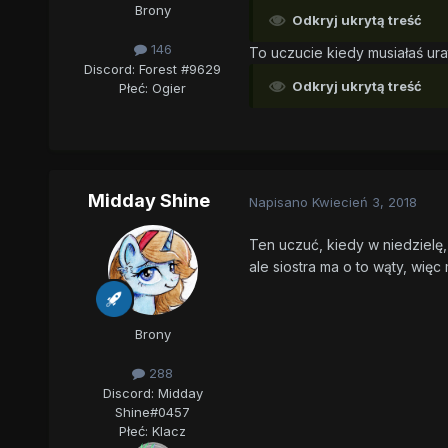
Brony
Odkryj ukrytą treść
146
To uczucie kiedy musiałaś urat
Discord: Forest #9629
Odkryj ukrytą treść
Płeć:
Ogier
Midday Shine
Napisano
Kwiecień 3, 2018
Ten uczuć, kiedy w niedzielę
ale siostra ma o to wąty, więc
Brony
288
Discord: Midday
Shine#0457
Płeć:
Klacz