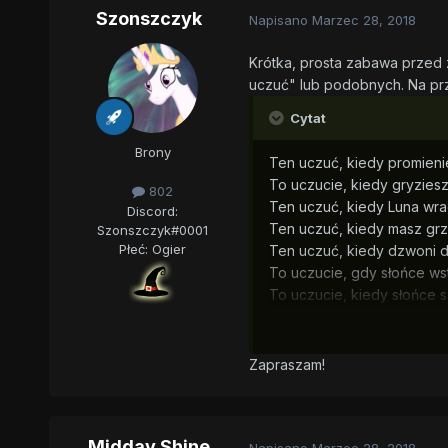
Szonszczyk
Napisano
Marzec 28, 2018
Krótka, prosta zabawa przed 
uczuć" lub podobnych. Na prz
Cytat
Brony
Ten uczuć, kiedy promieni
To uczucie, kiedy gryziesz 
802
Ten uczuć, kiedy Luna wrac
Discord:
Ten uczuć, kiedy masz grzyw
Szonszczyk#0001
Płeć:
Ogier
Ten uczuć, kiedy dzwoni do
To uczucie, gdy słońce wsta
To uczucie, kiedy słońce s
z siebie.
To uczucie, kiedy Luna nie
Zapraszam!
Midday Shine
Napisano
Marzec 28, 2018