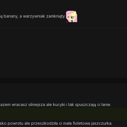
ię banany, a warzywniak zamknięty
em wracasz silniejsza ale kucyki i tak spuszczają ci lanie.
isko powrotu ale przeszkodziła ci mała fioletowa jaszczurka.