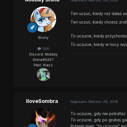
Ten uczuć, kiedy
raz
dałaś si
Ten uczuć, kiedy chcesz zrobić
To uczucie, kiedy przychodzi 
Brony
To uczucie, kiedy w nocy wydar
288
Discord: Midday
Shine#0457
Płeć:
Klacz
IloveSombra
Napisano
Marzec 28, 2018
To uczucie, gdy nie potrafisz 
To uczucie, gdy po grubej gal
Pytanie mam, "to uczucie" m