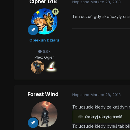
Cipher 618
Napisano
Marzec 28, 2018
Ten uczuć gdy skończyły ci s
Opiekun Działu
5.9k
Płeć:
Ogier
Forest Wind
Napisano
Marzec 28, 2018
To uczucie kiedy za każdym raz
Odkryj ukrytą treść
To uczucie kiedy byłeś tak bl