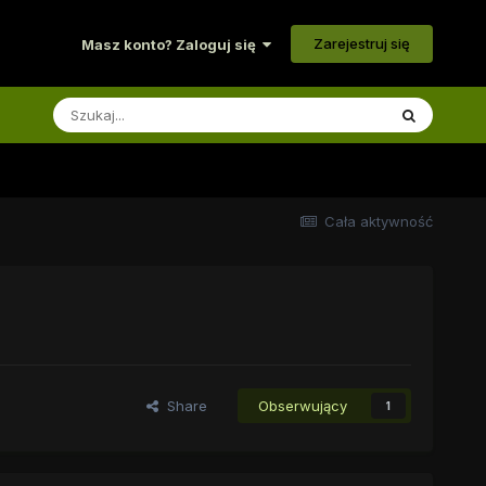
Zarejestruj się
Masz konto? Zaloguj się
Cała aktywność
Share
Obserwujący
1