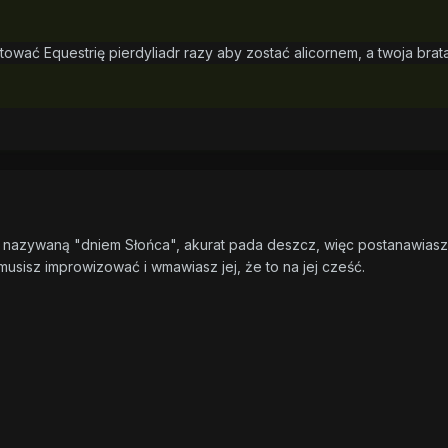
ować Equestrię pierdyliadr razy aby zostać alicornem, a twoja bratan
, nazywaną "dniem Słońca", akurat pada deszcz, więc postanawiasz
 musisz improwizować i wmawiasz jej, że to na jej cześć.