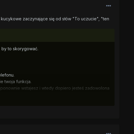
y kucykowe zaczynające się od słów "To uczucie", "ten
, by to skorygować.
elefonu.
ie twoja funkcja.
em ponownie wstajesz i wtedy dopiero jesteś zadowolona