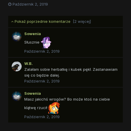
Październik 2, 2019
Pokaż poprzednie komentarze
[2 więcej]
Sowenia
Słusznie
Październik 2, 2019
W.B.
Zalałam sobie herbatkę i kubek pękł. Zastanawiam
się co będzie dalej.
Październik 2, 2019
Sowenia
Masz jakichś wrogów? Bo może ktoś na ciebie
klątwę rzucił
Październik 2, 2019