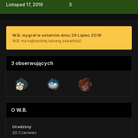
Listopad 17, 2019
3
W.B. wygrał w ostatnim dniu 29 Lipiec 2018
W.B. ma najbardziej lubianą zawartość!
3 obserwujących
O W.B.
Urodziny
20 Czerwiec