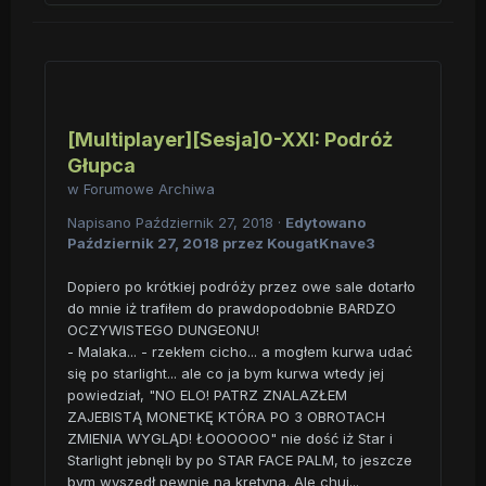
[Multiplayer][Sesja]0-XXI: Podróż
Głupca
w
Forumowe Archiwa
Napisano
Październik 27, 2018
·
Edytowano
Październik 27, 2018
przez KougatKnave3
Dopiero po krótkiej podróży przez owe sale dotarło
do mnie iż trafiłem do prawdopodobnie BARDZO
OCZYWISTEGO DUNGEONU!
- Malaka... - rzekłem cicho... a mogłem kurwa udać
się po starlight... ale co ja bym kurwa wtedy jej
powiedział, "NO ELO! PATRZ ZNALAZŁEM
ZAJEBISTĄ MONETKĘ KTÓRA PO 3 OBROTACH
ZMIENIA WYGLĄD! ŁOOOOOO" nie dość iż Star i
Starlight jebnęli by po STAR FACE PALM, to jeszcze
bym wyszedł pewnie na kretyna. Ale chuj...