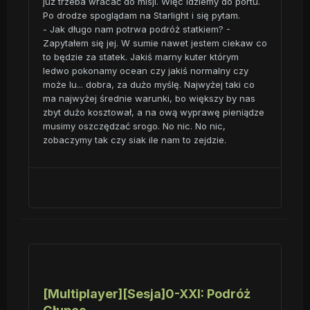
już trzeba wracać do misji. Więc idziemy do portu.
Po drodze spoglądam na Starlight i się pytam.
- Jak długo nam potrwa podróż statkiem? -
Zapytałem się jej. W sumie nawet jestem ciekaw co
to będzie za statek. Jakiś marny kuter którym
ledwo pokonamy ocean czy jakiś normalny czy
może lu... dobra, za dużo myślę. Najwyżej taki co
ma najwyżej średnie warunki, bo większy by nas
zbyt dużo kosztował, a na ową wyprawę pieniądze
musimy oszczędzać srogo. No nic. No nic,
zobaczymy tak czy siak ile nam to zejdzie.
[Multiplayer][Sesja]0-XXI: Podróż