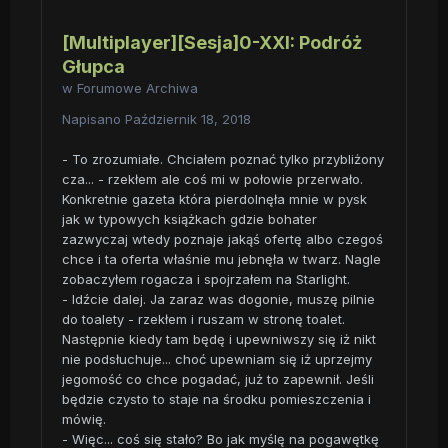
[Multiplayer][Sesja]0-XXI: Podróż
Głupca
w
Forumowe Archiwa
Napisano
Październik 18, 2018
- To zrozumiałe. Chciałem poznać tylko przybliżony
cza... - rzekłem ale coś mi w połowie przerwało.
Konkretnie gazeta która pierdolnęła mnie w pysk
jak w typowych książkach gdzie bohater
zazwyczaj wtedy poznaje jakąś ofertę albo czegoś
chce i ta oferta właśnie mu jebnęła w twarz. Nagle
zobaczyłem rogacza i spojrzałem na Starlight.
- Idźcie dalej. Ja zaraz was dogonie, muszę pilnie
do toalety - rzekłem i ruszam w stronę toalet.
Następnie kiedy tam będę i upewniwszy się iż nikt
nie podsłuchuje... choć upewniam się iż uprzejmy
jegomość co chce pogadać, już to zapewnił. Jeśli
będzie czysto to staje na środku pomieszczenia i
mówię.
- Więc... coś się stało? Bo jak myślę na pogawętkę