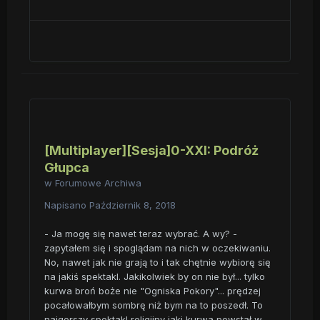
[Multiplayer][Sesja]0-XXI: Podróż
Głupca
w
Forumowe Archiwa
Napisano
Październik 8, 2018
- Ja mogę się nawet teraz wybrać. A wy? -
zapytałem się i spoglądam na nich w oczekiwaniu.
No, nawet jak nie grają to i tak chętnie wybiorę się
na jakiś spektakl. Jakikolwiek by on nie był... tylko
kurwa broń boże nie "Ogniska Pokory"... prędzej
pocałowałbym sombrę niż bym na to poszedł. To
najgorszy spektakl religijny jaki kurwa powstał w