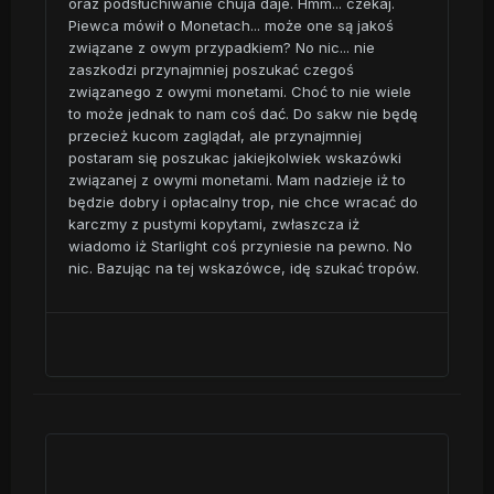
oraz podsłuchiwanie chuja daje. Hmm... czekaj.
Piewca mówił o Monetach... może one są jakoś
związane z owym przypadkiem? No nic... nie
zaszkodzi przynajmniej poszukać czegoś
związanego z owymi monetami. Choć to nie wiele
to może jednak to nam coś dać. Do sakw nie będę
przecież kucom zaglądał, ale przynajmniej
postaram się poszukac jakiejkolwiek wskazówki
związanej z owymi monetami. Mam nadzieje iż to
będzie dobry i opłacalny trop, nie chce wracać do
karczmy z pustymi kopytami, zwłaszcza iż
wiadomo iż Starlight coś przyniesie na pewno. No
nic. Bazując na tej wskazówce, idę szukać tropów.