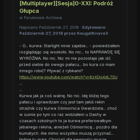
[Multiplayer][Sesja]0-XXI: Podróż
Głupca
w
Forumowe Archiwa
Napisano
Październik 27, 2018
·
Edytowano
Październik 27, 2018
przez KougatKnave3
- O... kurwa. Starlight mnie zajebie... - powiedziałem
rozglądając się wookoło. No nic... to NAPRAWDĘ SIĘ
WYRÓŻNIA. No nic. Nic mi nie pozostaje jak iść
przed siebie do owego pałacu... bo kura co mam
innego robić? Pływać z rybkami?
https://www.youtube.com/watch?v=6zXDo4dL7SU
...
...
Kurwa jak ja coś walnę. No nic. Idę bliżej tego
pałacu i sprawdzam czy jest tam jakiś rekin
strażnik czy kurwa Ośmiornica Gwardzista... choć
w sumie po tym co raz widziałem u Dashy w
czasach szkolnych to ja kurwa preferowałbym
jebanego rekina, anieżeli Ośmiornicę... pozdro dla
kumatych. Ale mimo wszystko muszę przyznać...
ładnie tu mają. Chociaż dla pewności muszę