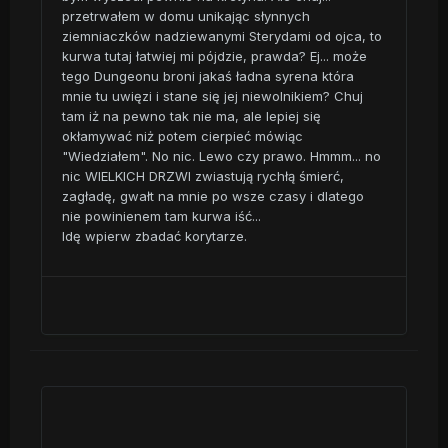
przetrwałem w domu unikając słynnych
ziemniaczków nadziewanymi Sterydami od ojca, to
kurwa tutaj łatwiej mi pójdzie, prawda? Ej... może
tego Dungeonu broni jakaś ładna syrena która
mnie tu uwięzi i stane się jej niewolnikiem? Chuj
tam iż na pewno tak nie ma, ale lepiej się
okłamywać niż potem cierpieć mówiąc
"Wiedziałem". No nic. Lewo czy prawo. Hmmm... no
nic WIELKICH DRZWI zwiastują rychłą śmierć,
zagładę, gwałt na mnie po wsze czasy i dlatego
nie powinienem tam kurwa iść...
Idę wpierw zbadać korytarze.