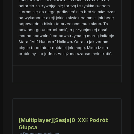
natarcia zakrywając się tarczą i szybkim ruchem
staram się do niego podlecieć nim będzie miał czas
na wykonanie akcji jakiejkolwiek na mnie. jak bedę
odpowiednio blisko to przecinam mu kolano. To
powinno go unieruchomić, a przynajmniej dość
mocno spowolnić co powstrzyma tą marną imitacje
Stara "Milf Huntera" Hollowa. Odrazu jak zadam
cięcie to odlatuje najdalej jak mogę. Mimo iż ma
problemy... to jednak wciąż ma szanse mnie trafić.
[Multiplayer][Sesja]0-XXI: Podróż
Głupca
w
Forumowe Archiwa