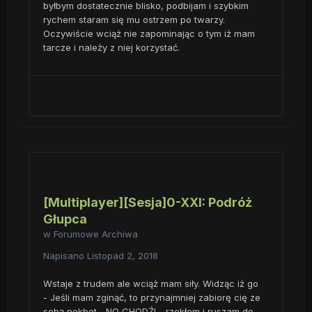
byłbym dostatecznie blisko, podbijam i szybkim
rychem staram się mu ostrzem po twarzy.
Oczywiście wciąż nie zapominając o tym iż mam
tarcze i należy z niej korzystać.
[Multiplayer][Sesja]0-XXI: Podróż
Głupca
w
Forumowe Archiwa
Napisano
Listopad 2, 2018
Wstaje z trudem ale wciąż mam siły. Widząc iż go
- Jeśli mam zginąć, to przynajmniej zabiorę cię ze
sobą nekbet... NO CHODŹ! - rzekłem i ruszam do