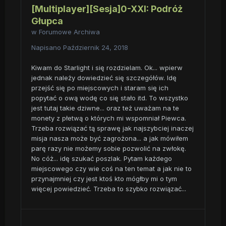
[Multiplayer][Sesja]0-XXI: Podróż
Głupca
w
Forumowe Archiwa
Napisano
Październik 24, 2018
Kiwam do Starlight i się rozdzielam. Ok... wpierw
jednak należy dowiedzieć się szczegółów. Idę
przejść się po miejscowych i staram się ich
popytać o ową wodę co się stało itd. To wszystko
jest tutaj takie dziwne... oraz też uważam na te
monety z płetwą o których mi wspomniał Piewca.
Trzeba rozwiązać tą sprawę jak najszybciej inaczej
misja nasza może być zagrożona... a jak mówiłem
parę razy nie możemy sobie pozwolić na zwłokę.
No cóż... idę szukać poszlak. Pytam każdego
miejscowego czy wie coś na ten temat a jak nie to
przynajmniej czy jest ktoś kto mógłby mi o tym
więcej powiedzieć. Trzeba to szybko rozwiązać...