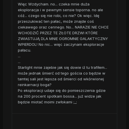
Więc Wzdycham. no... czeka mnie duża
eksploracja i w pewnym sensie toporna. no ale
cóż... czego się nie robi, co nie? Ok więc. Idę
przeszukiwać ten pałac, może znajde coś
ciekawego oraz cennego. No... NARAZIE NIE CHCE
WCHODZIĆ PRZEZ TE ZŁOTE DRZWI KTÓRE
ZWIASTUJĄ DLA MNIE OGROMNIE GALAKTYCZNY
WPIERDOL! No nic... więc zaczynam eksploracje
pałacu.
...
...
Starlight mnie zajebie jak się dowie iż tu trafiłem...
może jednak śmierć od tego gościa co będzie w
tamtej sali jest lepsza od śmierci od wkórwionej
reinkarnacji boga?
Po eksploracji udaje się do pomieszczenia gdzie
na 200 procent spotkam bossa... już widze jak
będzie miotać moimi zwłokami ;_;