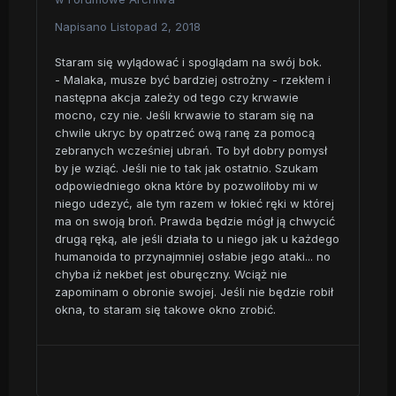
Napisano
Listopad 2, 2018
Staram się wylądować i spoglądam na swój bok.
- Malaka, musze być bardziej ostrożny - rzekłem i
następna akcja zależy od tego czy krwawie
mocno, czy nie. Jeśli krwawie to staram się na
chwile ukryc by opatrzeć ową ranę za pomocą
zebranych wcześniej ubrań. To był dobry pomysł
by je wziąć. Jeśli nie to tak jak ostatnio. Szukam
odpowiedniego okna które by pozwoliłoby mi w
niego udezyć, ale tym razem w łokieć ręki w której
ma on swoją broń. Prawda będzie mógł ją chwycić
drugą ręką, ale jeśli działa to u niego jak u każdego
humanoida to przynajmniej osłabie jego ataki... no
chyba iż nekbet jest oburęczny. Wciąż nie
zapominam o obronie swojej. Jeśli nie będzie robił
okna, to staram się takowe okno zrobić.