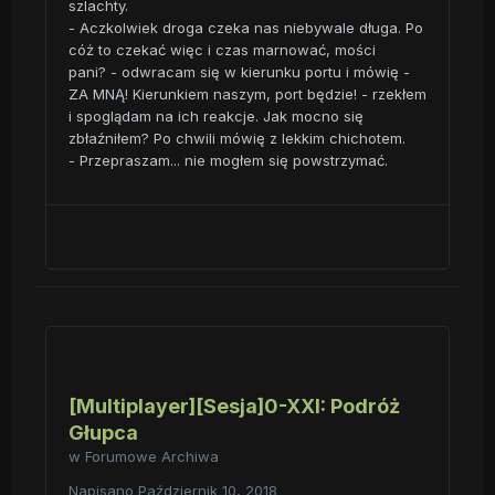
szlachty.
- Aczkolwiek droga czeka nas niebywale długa. Po
cóż to czekać więc i czas marnować, mości
pani? - odwracam się w kierunku portu i mówię -
ZA MNĄ! Kierunkiem naszym, port będzie! - rzekłem
i spoglądam na ich reakcje. Jak mocno się
zbłaźniłem? Po chwili mówię z lekkim chichotem.
- Przepraszam... nie mogłem się powstrzymać.
[Multiplayer][Sesja]0-XXI: Podróż
Głupca
w
Forumowe Archiwa
Napisano
Październik 10, 2018