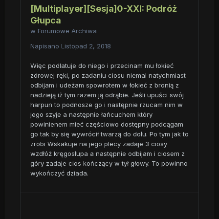
[Multiplayer][Sesja]0-XXI: Podróż
Głupca
w
Forumowe Archiwa
Napisano
Listopad 2, 2018
Więc podlatuje do niego i przecinam mu łokieć
zdrowej ręki, po zadaniu ciosu niemal natychmiast
odbijam i udeżam spowrotem w łokieć z bronią z
nadzieją iż tym razem ją odrąbie. Jeśli upuści swój
harpun to podnosze go i następnie rzucam nim w
jego szyje a następnie łańcuchem który
powinienem mieć częściowo dostępny podcągam
go tak by się wywrócił twarzą do dołu. Po tym jak to
zrobi Wskakuje na jego plecy zadaje 3 ciosy
wzdłóż kręgosłupa a następnie odbijam i ciosem z
góry zadaje cios kończący w tył głowy. To powinno
wykończyć dziada.