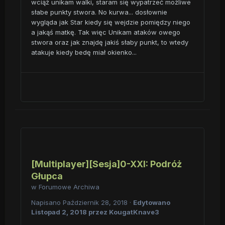
wciąż unikam walki, staram się wypatrzeć możliwe
słabe punkty stwora. No kurwa... dosłownie
wygląda jak Star kiedy się wejdzie pomiędzy niego
a jakąś matkę. Tak więc Unikam ataków owego
stwora oraz jak znajdę jakiś słaby punkt, to wtedy
atakuje kiedy bedę miał okienko...
[Multiplayer][Sesja]0-XXI: Podróż
Głupca
w
Forumowe Archiwa
Napisano
Październik 28, 2018
·
Edytowano
Listopad 2, 2018
przez KougatKnave3