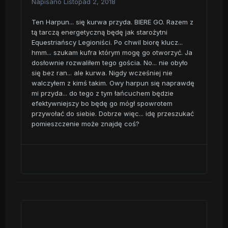
Napisano
Listopad 2, 2018
Ten Harpun... się kurwa przyda. BIERE GO. Razem z
tą tarczą energetyczną będę jak starożytni
Equestriańscy Legioniści. Po chwil biorę klucz...
hmm... szukam kufra którym mogę go otworzyć. Ja
dosłownie rozwaliłem tego gościa. No... nie obyło
się bez ran... ale kurwa. Nigdy wcześniej nie
walczyłem z kimś takim. Owy harpun się naprawdę
mi przyda... do tego z tym łańcuchem będzie
efektywniejszy bo będę go mógł spowrotem
przywołać do siebie. Dobrze więc... idę przeszukać
pomieszczenie może znajdę coś?