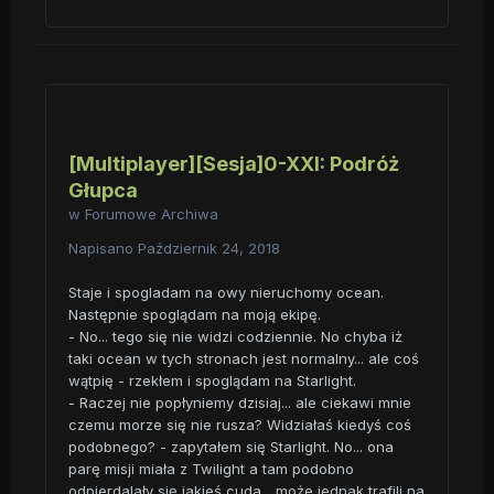
[Multiplayer][Sesja]0-XXI: Podróż
Głupca
w
Forumowe Archiwa
Napisano
Październik 24, 2018
Staje i spogladam na owy nieruchomy ocean.
Następnie spoglądam na moją ekipę.
- No... tego się nie widzi codziennie. No chyba iż
taki ocean w tych stronach jest normalny... ale coś
wątpię - rzekłem i spoglądam na Starlight.
- Raczej nie popłyniemy dzisiaj... ale ciekawi mnie
czemu morze się nie rusza? Widziałaś kiedyś coś
podobnego? - zapytałem się Starlight. No... ona
parę misji miała z Twilight a tam podobno
odpierdalały się jakieś cuda... może jednak trafili na