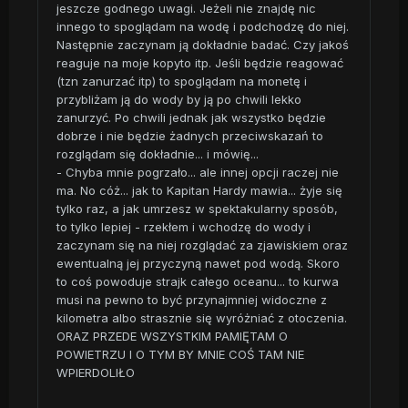
jeszcze godnego uwagi. Jeżeli nie znajdę nic
innego to spoglądam na wodę i podchodzę do niej.
Następnie zaczynam ją dokładnie badać. Czy jakoś
reaguje na moje kopyto itp. Jeśli będzie reagować
(tzn zanurzać itp) to spoglądam na monetę i
przybliżam ją do wody by ją po chwili lekko
zanurzyć. Po chwili jednak jak wszystko będzie
dobrze i nie będzie żadnych przeciwskazań to
rozglądam się dokładnie... i mówię...
- Chyba mnie pogrzało... ale innej opcji raczej nie
ma. No cóż... jak to Kapitan Hardy mawia... żyje się
tylko raz, a jak umrzesz w spektakularny sposób,
to tylko lepiej - rzekłem i wchodzę do wody i
zaczynam się na niej rozglądać za zjawiskiem oraz
ewentualną jej przyczyną nawet pod wodą. Skoro
to coś powoduje strajk całego oceanu... to kurwa
musi na pewno to być przynajmniej widoczne z
kilometra albo strasznie się wyróżniać z otoczenia.
ORAZ PRZEDE WSZYSTKIM PAMIĘTAM O
POWIETRZU I O TYM BY MNIE COŚ TAM NIE
WPIERDOLIŁO