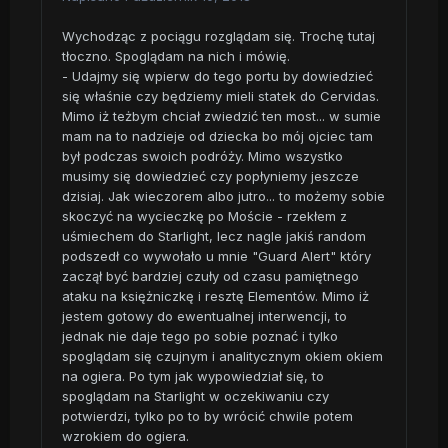
Wychodząc z pociągu rozglądam się. Trochę tutaj
tłoczno. Spoglądam na nich i mówię.
- Udajmy się wpierw do tego portu by dowiedzieć
się właśnie czy będziemy mieli statek do Cervidas.
Mimo iż teżbym chciał zwiedzić ten most... w sumie
mam na to nadzieje od dziecka bo mój ojciec tam
był podczas swoich podróży. Mimo wszystko
musimy się dowiedzieć czy popłyniemy jeszcze
dzisiaj. Jak wieczorem albo jutro... to możemy sobie
skoczyć na wycieczkę po Moście - rzekłem z
uśmiechem do Starlight, lecz nagle jakiś random
podszedł co wywołało u mnie "Guard Alert" który
zaczął być bardziej czuły od czasu pamiętnego
ataku na księżniczkę i resztę Elementów. Mimo iż
jestem gotowy do ewentualnej interwencji, to
jednak nie daje tego po sobie poznać i tylko
spoglądam się czujnym i analitycznym okiem okiem
na ogiera. Po tym jak wypowiedział się, to
spoglądam na Starlight w oczekiwaniu czy
potwierdzi, tylko po to by wrócić chwile potem
wzrokiem do ogiera.