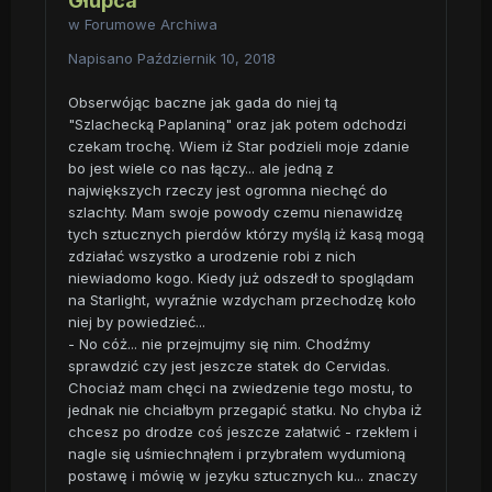
Głupca
w
Forumowe Archiwa
Napisano
Październik 10, 2018
Obserwójąc baczne jak gada do niej tą
"Szlachecką Paplaniną" oraz jak potem odchodzi
czekam trochę. Wiem iż Star podzieli moje zdanie
bo jest wiele co nas łączy... ale jedną z
największych rzeczy jest ogromna niechęć do
szlachty. Mam swoje powody czemu nienawidzę
tych sztucznych pierdów którzy myślą iż kasą mogą
zdziałać wszystko a urodzenie robi z nich
niewiadomo kogo. Kiedy już odszedł to spoglądam
na Starlight, wyraźnie wzdycham przechodzę koło
niej by powiedzieć...
- No cóż... nie przejmujmy się nim. Chodźmy
sprawdzić czy jest jeszcze statek do Cervidas.
Chociaż mam chęci na zwiedzenie tego mostu, to
jednak nie chciałbym przegapić statku. No chyba iż
chcesz po drodze coś jeszcze załatwić - rzekłem i
nagle się uśmiechnąłem i przybrałem wydumioną
postawę i mówię w jezyku sztucznych ku... znaczy