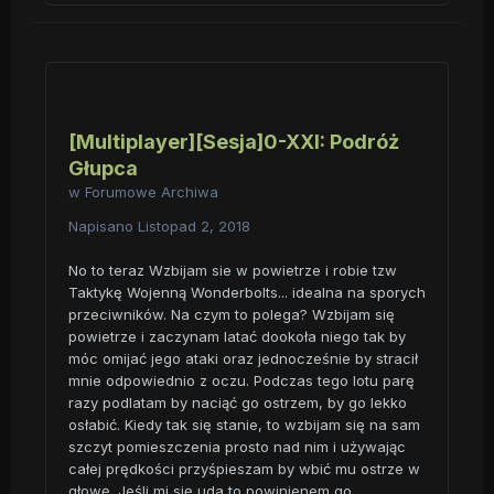
[Multiplayer][Sesja]0-XXI: Podróż
Głupca
w
Forumowe Archiwa
Napisano
Listopad 2, 2018
No to teraz Wzbijam sie w powietrze i robie tzw
Taktykę Wojenną Wonderbolts... idealna na sporych
przeciwników. Na czym to polega? Wzbijam się
powietrze i zaczynam latać dookoła niego tak by
móc omijać jego ataki oraz jednocześnie by stracił
mnie odpowiednio z oczu. Podczas tego lotu parę
razy podlatam by naciąć go ostrzem, by go lekko
osłabić. Kiedy tak się stanie, to wzbijam się na sam
szczyt pomieszczenia prosto nad nim i używając
całej prędkości przyśpieszam by wbić mu ostrze w
głowę. Jeśli mi się uda to powinienem go