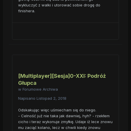
wykluczyć z walki i utorować sobie drogę do
finishera.
[Multiplayer][Sesja]0-XXI: Podróż
Głupca
w
Forumowe Archiwa
Napisano
Listopad 2, 2018
Odskakując więc uśmiecham się do niego.
- Celność już nie taka jak dawniej, hyh? - rzekłem
cicho i teraz wykonuje zmyłkę. Udaje iż lece znowu
mu zaciąć kolano, lecz w chwili kiedy znowu