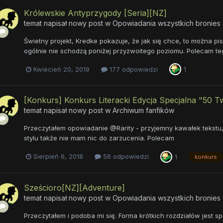
Królewskie Antyprzygody [Seria][NZ]
temat napisał nowy post w
Opowiadania wszystkich bronies
Świetny projekt, Kredke pokazuje, że jak się chce, to można pi
ogólnie nie schodzą poniżej przyzwoitego poziomu. Polecam te
Kwiecień 20, 2019
177 odpowiedzi
1
[Konkurs] Konkurs Literacki Edycja Specjalna "50 Tw
temat napisał nowy post w
Archiwum fanfików
Przeczytałem opowiadanie @Rarity - przyjemny kawałek tekst
stylu także nie mam nic do zarzucenia. Polecam
Sierpień 6, 2018
56 odpowiedzi
1
konkurs
Sześcioro[NZ][Adventure]
temat napisał nowy post w
Opowiadania wszystkich bronies
Przeczytałem i podoba mi się. Forma krótkich rozdziałów jest sp