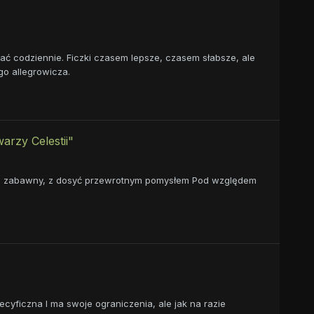
sać codziennie. Ficzki czasem lepsze, czasem słabsze, ale
go allegrowicza.
arzy Celestii"
u, zabawny, z dosyć przewrotnym pomysłem Pod względem
ecyficzna I ma swoje ograniczenia, ale jak na razie