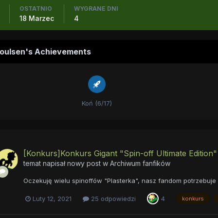
OSTATNIO
WYGRANE DNI
18 Marzec
4
oulsen's Achievements
Koń (6/17)
[Konkurs]Konkurs Gigant "Spin-off Ultimate Edition"
temat napisał nowy post w
Archiwum fanfików
Oczekuję wielu spinoffów "Plasterka", nasz fandom potrzebuje 
Luty 12, 2021
25 odpowiedzi
4
konkurs