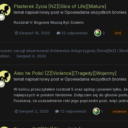
Plasterek Życia [NZ][Slice of Life][Mature]
temat napisał nowy post w
Opowiadania wszystkich bronies
Rozdział V: Bogowie Muszą Być Szaleni.
Sierpień 16, 2020
52 odpowiedzi
2
[nz]
oulsen
zaczął obserwować
Królewskie Antyprzygody [Seria][NZ]
i
[Kon
dition
Sierpień 6, 2020
Aleo he Polis! [Z][Violence][Tragedy][Wojenny]
temat napisał nowy post w
Opowiadania wszystkich bronies
W końcu przeczytałem rozdział 5 oraz epilog i powiem tylko, ż
najlepszych w polskim fandomie. Dołączam się do głosów postul
Poulsena, za uzasadnienie robi jego poprzedni post, więc jedn
Sierpień 2, 2020
72 odpowiedzi
1
violence