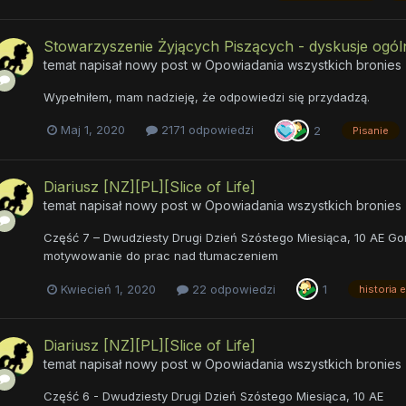
Stowarzyszenie Żyjących Piszących - dyskusje ogóln
temat napisał nowy post w
Opowiadania wszystkich bronies
Wypełniłem, mam nadzieję, że odpowiedzi się przydadzą.
Maj 1, 2020
2171 odpowiedzi
2
Pisanie
Diariusz [NZ][PL][Slice of Life]
temat napisał nowy post w
Opowiadania wszystkich bronies
Część 7 – Dwudziesty Drugi Dzień Szóstego Miesiąca, 10 AE Go
motywowanie do prac nad tłumaczeniem
Kwiecień 1, 2020
22 odpowiedzi
1
historia e
Diariusz [NZ][PL][Slice of Life]
temat napisał nowy post w
Opowiadania wszystkich bronies
Część 6 - Dwudziesty Drugi Dzień Szóstego Miesiąca, 10 AE