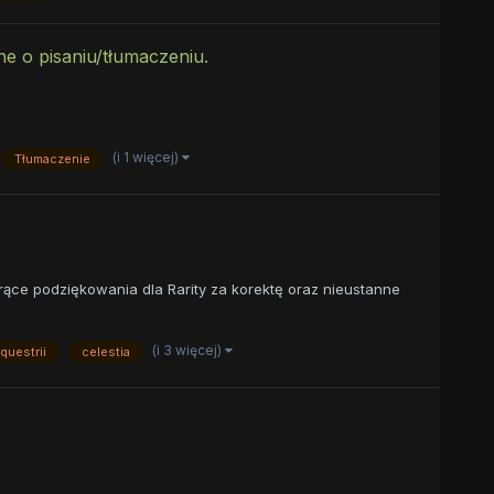
e o pisaniu/tłumaczeniu.
(i 1 więcej)
Tłumaczenie
rące podziękowania dla Rarity za korektę oraz nieustanne
(i 3 więcej)
questrii
celestia