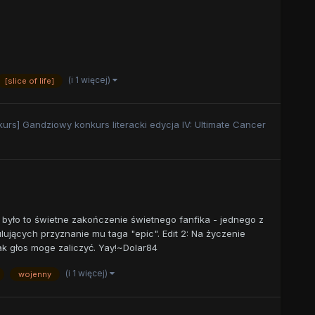
(i 1 więcej)
[slice of life]
kurs] Gandziowy konkurs literacki edycja IV: Ultimate Cancer
e było to świetne zakończenie świetnego fanfika - jednego z
ujących przyznanie mu taga "epic". Edit 2: Na życzenie
ak głos moge zaliczyć. Yay!~Dolar84
(i 1 więcej)
wojenny