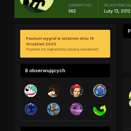
ZAWARTOŚĆ
REJESTRACJA
562
Luty 13, 2012
P
Poulsen wygrał w ostatnim dniu 19
Grudzień 2023
Poulsen ma najbardziej lubianą zawartość!
8 obserwujących