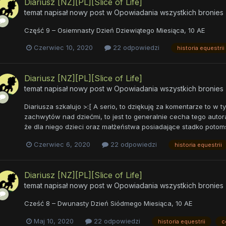
Diariusz [NZ][PL][Slice of Life]
temat napisał nowy post w
Opowiadania wszystkich bronies
Część 9 – Osiemnasty Dzień Dziewiątego Miesiąca, 10 AE
Czerwiec 10, 2020
22 odpowiedzi
historia equestrii
Diariusz [NZ][PL][Slice of Life]
temat napisał nowy post w
Opowiadania wszystkich bronies
Diariusza szkalujo >:[ A serio, to dziękuję za komentarze to w t
zachwytów nad dziećmi, to jest to generalnie cecha tego autora
że dla niego dzieci oraz małżeństwa posiadające stadko potom
Czerwiec 6, 2020
22 odpowiedzi
historia equestrii
Diariusz [NZ][PL][Slice of Life]
temat napisał nowy post w
Opowiadania wszystkich bronies
Cześć 8 – Dwunasty Dzień Siódmego Miesiąca, 10 AE
Maj 10, 2020
22 odpowiedzi
historia equestrii
c