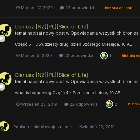
Marzec 17, 2020
22 odpowiedzi
historia equestrii
Diariusz [NZ][PL][Slice of Life]
temat napisał nowy post w
Opowiadania wszystkich bronies
Część 5 – Dwudziesty drugi dzień Szóstego Miesiąca, 10 AE
Marzec 5, 2020
22 odpowiedzi
1
historia eq
Diariusz [NZ][PL][Slice of Life]
temat napisał nowy post w
Opowiadania wszystkich bronies
what is happening Część 4 - Przesilenie Letnie, 10 AE
Wrzesień 23, 2019
22 odpowiedzi
2
histori
Poulsen
zmienił swoje zdjęcie
Kwiecień 22, 2019