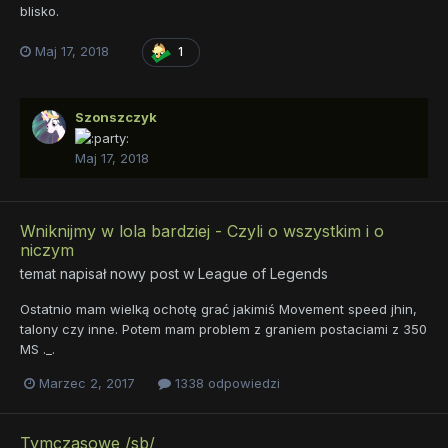
blisko.
Maj 17, 2018
1
Szonszczyk
Maj 17, 2018
Wniknijmy w lola bardziej - Czyli o wszystkim i o
niczym
temat napisał nowy post w
League of Legends
Ostatnio mam wielką ochotę grać jakimiś Movement speed jhin,
talony czy inne. Potem mam problem z graniem postaciami z 350
MS ._.
Marzec 2, 2017
1338 odpowiedzi
Tymczasowe /sb/