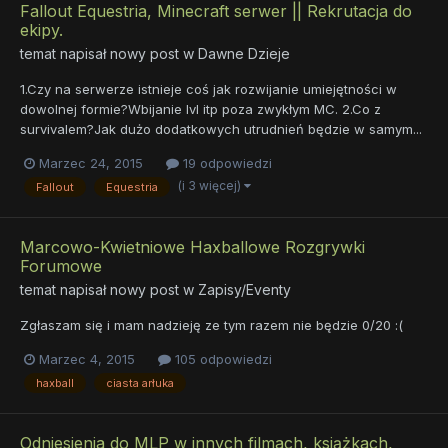
Fallout Equestria, Minecraft serwer || Rekrutacja do
ekipy.
temat napisał nowy post w
Dawne Dzieje
1.Czy na serwerze istnieje coś jak rozwijanie umiejętności w
dowolnej formie?Wbijanie lvl itp poza zwykłym MC. 2.Co z
survivalem?Jak dużo dodatkowych utrudnień będzie w samym...
Marzec 24, 2015
19 odpowiedzi
(i 3 więcej)
Fallout
Equestria
Marcowo-Kwietniowe Haxballowe Rozgrywki
Forumowe
temat napisał nowy post w
Zapisy/Eventy
Zgłaszam się i mam nadzieję ze tym razem nie będzie 0/20 :(
Marzec 4, 2015
105 odpowiedzi
haxball
ciasta arłuka
Odniesienia do MLP w innych filmach, książkach,