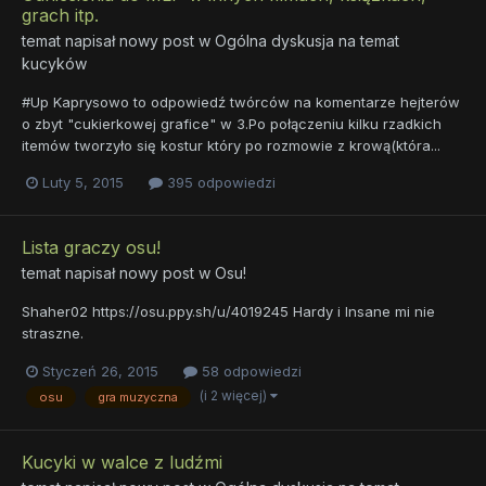
grach itp.
temat napisał nowy post w
Ogólna dyskusja na temat
kucyków
#Up Kaprysowo to odpowiedź twórców na komentarze hejterów
o zbyt "cukierkowej grafice" w 3.Po połączeniu kilku rzadkich
itemów tworzyło się kostur który po rozmowie z krową(która...
Luty 5, 2015
395 odpowiedzi
Lista graczy osu!
temat napisał nowy post w
Osu!
Shaher02 https://osu.ppy.sh/u/4019245 Hardy i Insane mi nie
straszne.
Styczeń 26, 2015
58 odpowiedzi
(i 2 więcej)
osu
gra muzyczna
Kucyki w walce z ludźmi