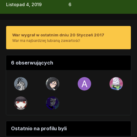
Listopad 4, 2019
6
War wygrał w ostatnim dniu 20 Styczeń 2017
War ma najbardziej lubianą zawartość!
6 obserwujących
Ostatnio na profilu byli