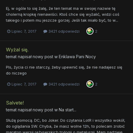
Ej, w ogóle to się żalę, że ten temat ma w swojej nazwie tę
cholerną kropkę nienawiści. Ktoś chce się wyżalić, widzi coś
takiego i potem mu jeszcze gorzej. Jeśli tak miało być, to w...
Lipiec 7, 2017
3421 odpowiedzi
2
Wyżal się.
temat napisał nowy post w
Enklawa Pani Nocy
Pls, życia ci nie starczy, żeby upewnić się, że nie nadajesz się
do niczego
Lipiec 7, 2017
3421 odpowiedzi
2
Salvete!
temat napisał nowy post w
Na start...
Służę pomocą. DC, bo Joker. Do czytania LotR i wszystko wokół,
do oglądania SW. Chyba, że masz wolne 12h, to polecam zrobić
maraton wersji reżyserskich trylogii o metalurgii. Mam nadzieję...