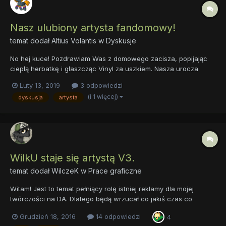
Nasz ulubiony artysta fandomowy!
temat dodał
Altius Volantis
w
Dyskusje
No hej kuce! Pozdrawiam Was z domowego zacisza, popijając
ciepłą herbatkę i głaszcząc Vinyl za uszkiem. Nasza urocza
jednorożec ostatnio miała ostatnio sporą dawkę atrakcji, ale i tak
Luty 13, 2019
3 odpowiedzi
jest ciekawska i miała do Was pytanie. Otóż, na pewno
(i 1 więcej)
dyskusja
artysta
słuchacie muzyki fandomowej, ale jacy są Wasi ulubieni a...
WilkU staje się artystą V3.
temat dodał
WilczeK
w
Prace graficzne
Witam! Jest to temat pełniący rolę istniej reklamy dla mojej
twórczości na DA. Dlatego będą wrzucał co jakiś czas co
ładniejsze prace aby zgarniać +-y i być bogatym w cholerę. A
Grudzień 18, 2016
14 odpowiedzi
4
tak poza tym to mam nadzieje, że co lepsze koleżanki i koledzy