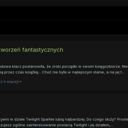
stworzeń fantastycznych
ndowa klacz postanowiła, że zrobi porządki w swoim księgozbiorze. Nie
rzez czas książkę... Choć nie była w najlepszym stanie, a na jej t...
(i 4 więcej)
ktywni w dziale Twilight Sparkle lubią najbardziej. Do czego służy? Prost
sz ogólne zainteresowanie postacią Twilight i jej działem,...