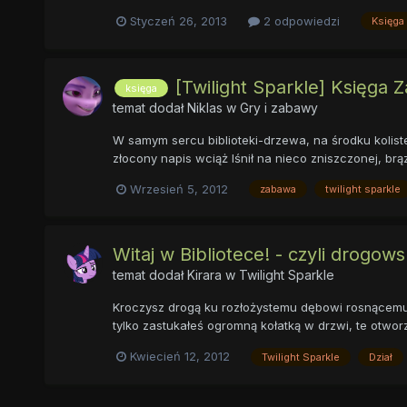
Styczeń 26, 2013
2 odpowiedzi
Księga
[Twilight Sparkle] Księga Z
księga
temat dodał
Niklas
w
Gry i zabawy
W samym sercu biblioteki-drzewa, na środku kolist
złocony napis wciąż lśnił na nieco zniszczonej, brąz
Wrzesień 5, 2012
zabawa
twilight sparkle
Witaj w Bibliotece! - czyli drogows
temat dodał
Kirara
w
Twilight Sparkle
Kroczysz drogą ku rozłożystemu dębowi rosnącemu w s
tylko zastukałeś ogromną kołatką w drzwi, te otworzy
Kwiecień 12, 2012
Twilight Sparkle
Dział