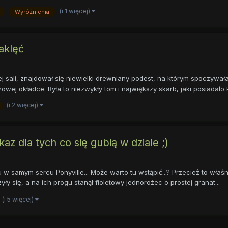
(i 1 więcej)
Wyróżnienia
aklęć
ej sali, znajdował się niewielki drewniany podest, na którym spoczyw
owej okładce. Była to niezwykły tom i największy skarb, jaki posiadało P
(i 2 więcej)
kaz dla tych co się gubią w dziale ;)
amym sercu Ponyville... Może warto tu wstąpić...? Przecież to właśnie 
ły się, a na ich progu stanął fioletowy jednorożec o prostej granat...
(i 5 więcej)