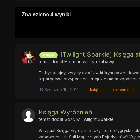
Znaleziono 4 wyniki
[Twilight Sparkle] Księga 
księga
temat dodał
Hoffman
w
Gry i zabawy
To był kolejny, zwykły dzień, w którym pewna lawe
szpargałów, przypadkiem znajdzie nieco zapomnianą p
Kwiecień 19, 2014
książka
kompendium
Księga Wyróżnień
temat dodał Gość w
Twilight Sparkle
Witajcie! Księga wyróżnień, czyli to, co tygryski i a
zabawach, lub Sali Magicznych Pojedynków? Wykazuje