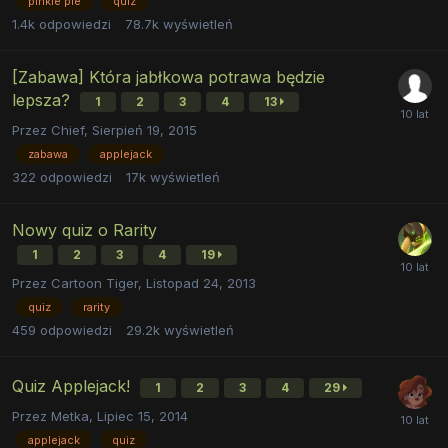
pinkie pie
quiz
1.4k
odpowiedzi
78.7k
wyświetleń
[Zabawa] Która jabłkowa potrawa będzie
lepsza?
1
2
3
4
13
Przez
Chief
,
Sierpień 19, 2015
zabawa
applejack
322
odpowiedzi
17k
wyświetleń
Nowy quiz o Rarity
1
2
3
4
19
Przez
Cartoon Tiger
,
Listopad 24, 2013
quiz
rarity
459
odpowiedzi
29.2k
wyświetleń
Quiz Applejack!
1
2
3
4
29
Przez
Metka
,
Lipiec 15, 2014
applejack
quiz