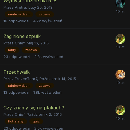
Wymyśl rodzinę dla RD!
Przez
Aretra
,
Luty 25, 2013
rainbow dash
zabawa
16
odpowiedzi
4.7k
wyświetleń
Zaginione szpulki
Przez
Chief
,
Maj 16, 2015
rarity
zabawa
23
odpowiedzi
2.3k
wyświetleń
Przechwałki
Przez
FrozenTear7
,
Październik 14, 2015
rainbow dash
zabawa
13
odpowiedzi
1.8k
wyświetleń
Czy znamy się na ptakach?
Przez
Chief
,
Październik 2, 2015
fluttershy
quiz
23
odpowiedzi
2.5k
wyświetleń