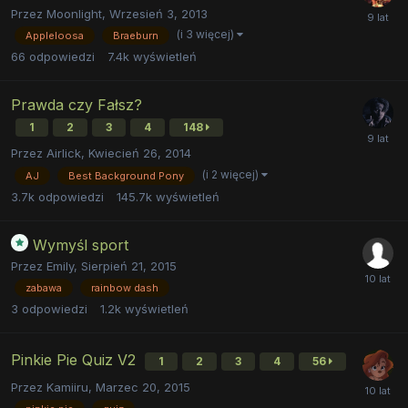
Przez
Moonlight
,
Wrzesień 3, 2013
(i 3 więcej)
Appleloosa
Braeburn
66
odpowiedzi
7.4k
wyświetleń
Prawda czy Fałsz?
1
2
3
4
148
Przez
Airlick
,
Kwiecień 26, 2014
(i 2 więcej)
AJ
Best Background Pony
3.7k
odpowiedzi
145.7k
wyświetleń
Wymyśl sport
Przez
Emily
,
Sierpień 21, 2015
zabawa
rainbow dash
3
odpowiedzi
1.2k
wyświetleń
Pinkie Pie Quiz V2
1
2
3
4
56
Przez
Kamiiru
,
Marzec 20, 2015