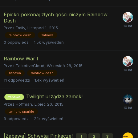
Epicko pokonaj złych gości niczym Rainbow
Dash
Przez
Emily
,
Listopad 1, 2015
rainbow dash
zabawa
0
odpowiedzi
1.5k
wyświetleń
Rainbow War I
Przez
TalkativeCloud
,
Wrzesień 28, 2015
zabawa
rainbow dash
11
odpowiedzi
1.4k
wyświetleń
Twilight urządza zamek!
zabawa
Przez
Hoffman
,
Lipiec 20, 2015
twilight sparkle
9
odpowiedzi
2.1k
wyświetleń
[Zabawa] Schwytaj Pinkacze!
1
2
3