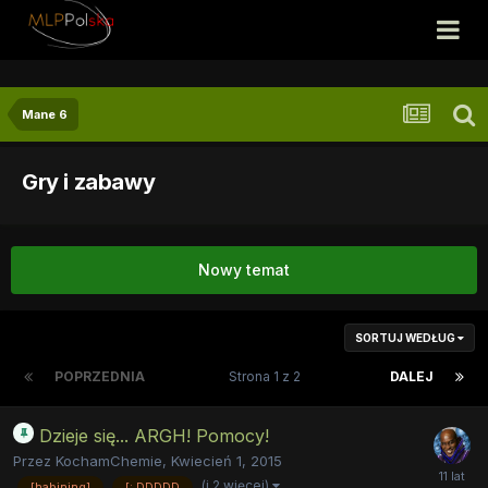
Mane 6
Gry i zabawy
Nowy temat
SORTUJ WEDŁUG
POPRZEDNIA
Strona 1 z 2
DALEJ
Dzieje się... ARGH! Pomocy!
Przez
KochamChemie
,
Kwiecień 1, 2015
(i 2 więcej)
[habining]
[: DDDDD