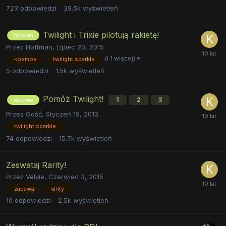
723
odpowiedzi
39.5k
wyświetleń
Twilight i Trixie pilotują rakietę!
zabawa
Przez
Hoffman
,
Lipiec 20, 2015
(i 1 więcej)
kosmos
twilight sparkle
5
odpowiedzi
1.5k
wyświetleń
Pomóż Twilight!
1
2
3
zabawa
Przez
Gość
,
Styczeń 19, 2013
twilight sparkle
74
odpowiedzi
15.7k
wyświetleń
Zeswataj Rarity!
Przez
Velvie
,
Czerwiec 3, 2015
zabawa
rarity
10
odpowiedzi
2.5k
wyświetleń