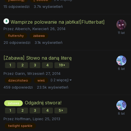
15
odpowiedzi
3.7k
wyświetleń
Wampirze polowanie na jabłka![Flutterbat]
Przez
Alberich
,
Kwiecień 26, 2014
fluttershy
zabawa
20
odpowiedzi
3.1k
wyświetleń
[Zabawa] Słowo na daną literę
1
2
3
4
19
Przez
Garin
,
Wrzesień 27, 2014
(i 2 więcej)
dzieciństwo
wieś
459
odpowiedzi
23.5k
wyświetleń
Odgadnij stwora!
zabawa
1
2
3
4
5
Przez
Hoffman
,
Lipiec 25, 2013
twilight sparkle