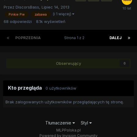
Przez
DiscorsBass
,
Lipiec 14, 2013
(i 1 więcej)
Pinkie Pie
zabawa
68
odpowiedzi
8.1k
wyświetleń
POPRZEDNIA
Strona 1 z 2
DALEJ
Obserwujący
0
Kto przegląda
0 użytkowników
Brak zalogowanych użytkowników przeglądających tę stronę.
Tłumaczenie
Styl
MLPPolska.pl
Powered by Invision Community