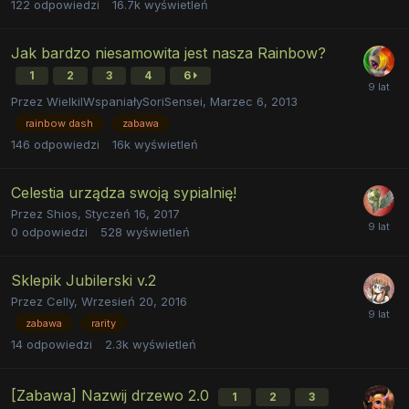
122
odpowiedzi
16.7k
wyświetleń
Jak bardzo niesamowita jest nasza Rainbow?
1
2
3
4
6
Przez
WielkiIWspaniałySoriSensei
,
Marzec 6, 2013
rainbow dash
zabawa
146
odpowiedzi
16k
wyświetleń
Celestia urządza swoją sypialnię!
Przez
Shios
,
Styczeń 16, 2017
0
odpowiedzi
528
wyświetleń
Sklepik Jubilerski v.2
Przez
Celly
,
Wrzesień 20, 2016
zabawa
rarity
14
odpowiedzi
2.3k
wyświetleń
[Zabawa] Nazwij drzewo 2.0
1
2
3