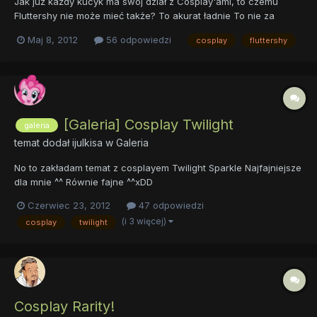
Jak już każdy kucyk ma swój dział z Cosplay'ami, to czemu
Fluttershy nie może mieć także? To akurat ładnie To nie za
bardzo...
Maj 8, 2012
56 odpowiedzi
cosplay
fluttershy
[Galeria] Cosplay Twilight
galeria
temat dodał
ijulkisa
w
Galeria
No to zakładam temat z cosplayem Twilight Sparkle Najfajniejsze
dla mnie ^^ Równie fajne ^^xDD
Czerwiec 23, 2012
47 odpowiedzi
(i 3 więcej)
cosplay
twilight
Cosplay Rarity!