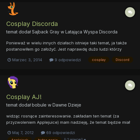
Cosplay Discorda
temat dodał
Sajback Gray
w
Latająca Wyspa Discorda
Ponieważ w wielu innych działach istnieje taki temat, ja także
postanowiłem go założyć. Jest naprawdę dużo ludzi którzy
wielbią chaos Discorda i przebierają się za jego wielką
Marzec 3, 2014
9 odpowiedzi
cosplay
Discord
osobistość. To jest miejsce na tego typu rzeczy.
Cosplay AJ!
temat dodał
bobule
w
Dawne Dzieje
widząc rosnące zainteresowanie. zakładam ten temat (za
przyzwoleniem Applejuice) mam nadzieję, że temat będzie miał
spore "wzięcie"
Maj 7, 2012
69 odpowiedzi
(i 1 więcej)