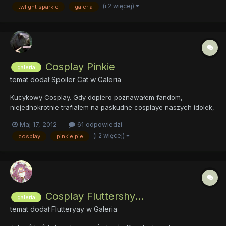
świecie, gdyby przybrała ludzką formę, ale zachowała pewn...
(i 2 więcej)
twlight sparkle
galeria
Cosplay Pinkie
galeria
temat dodał
Spoiler Cat
w
Galeria
Kucykowy Cosplay. Gdy dopiero poznawałem fandom,
niejednokrotnie trafiałem na paskudne cosplaye naszych idolek,
dopiero niedawni znalazłem kilka ciekawych fotek.
Maj 17, 2012
61 odpowiedzi
(i 2 więcej)
cosplay
pinkie pie
Cosplay Fluttershy...
galeria
temat dodał
Flutteryay
w
Galeria