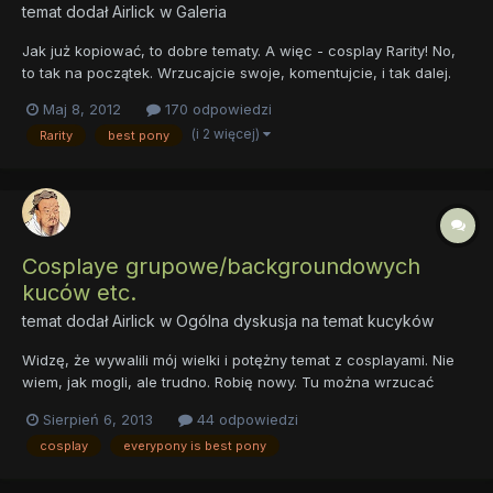
temat dodał
Airlick
w
Galeria
Jak już kopiować, to dobre tematy. A więc - cosplay Rarity! No,
to tak na początek. Wrzucajcie swoje, komentujcie, i tak dalej.
Inaczej Rarity będzie smutna. A tego chyba nie chcecie?
Maj 8, 2012
170 odpowiedzi
(i 2 więcej)
Rarity
best pony
Cosplaye grupowe/backgroundowych
kuców etc.
temat dodał
Airlick
w
Ogólna dyskusja na temat kucyków
Widzę, że wywalili mój wielki i potężny temat z cosplayami. Nie
wiem, jak mogli, ale trudno. Robię nowy. Tu można wrzucać
ciekawe (albo i nie) cosplaye grupowe, backgroundowych
Sierpień 6, 2013
44 odpowiedzi
kuców które nie mają własnych tematów dla cosplayów, i tak
cosplay
everypony is best pony
dalej, i tak dalej. Uwaga, zaczynam: Wczoraj widziałem zdję...