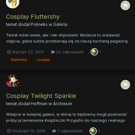
Cosplay Fluttershy
temat dodał
Polineks
w
Galeria
Temat mówi wiele, ale i tak dopowiem. Możecie tu wstawiać
zdjęcia, gdzie ludzie przebierają się za naszą kochaną pegazicę.
Pamiętajcie tylko, by nie naruszać regulaminu, a obrazki
Styczeń 22, 2017
22 odpowiedzi
1
dodawać w spojlerach.
fluttershy
cosplay
Cosplay Twilight Sparkle
temat dodał
Hoffman
w
Archiwum
Witajcie w kolejnej galerii, w której to będziemy mogli podziwiać
próby przeniesienia Księżniczki Przyjaźni do naszego realnego
świata w postaci przebieranek. Nie ulega wątpliwości, że
Grudzień 13, 2016
7 odpowiedzi
1
Twilight jest niezdrowo ciekawa jak by wyglądała w naszym