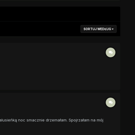
SORTUJ WEDŁUG
calusieńką noc smacznie drzemałam. Spojrzałam na mój