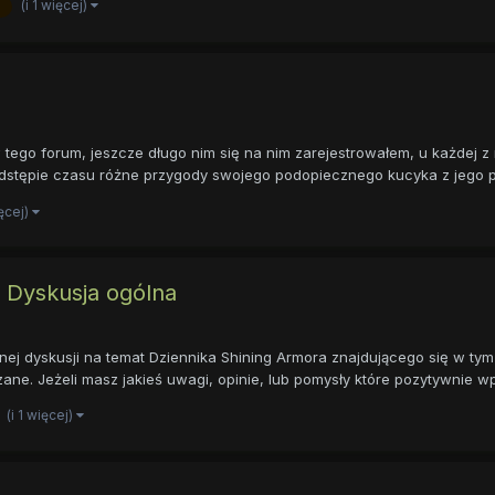
(i 1 więcej)
 tego forum, jeszcze długo nim się na nim zarejestrowałem, u każdej z
 odstępie czasu różne przygody swojego podopiecznego kucyka z jego pu
ięcej)
- Dyskusja ogólna
j dyskusji na temat Dziennika Shining Armora znajdującego się w tym dzi
e. Jeżeli masz jakieś uwagi, opinie, lub pomysły które pozytywnie wpł
(i 1 więcej)