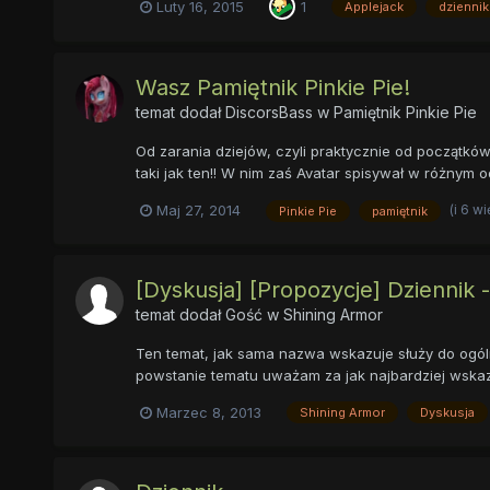
Luty 16, 2015
1
Applejack
dziennik
Wasz Pamiętnik Pinkie Pie!
temat dodał
DiscorsBass
w
Pamiętnik Pinkie Pie
Od zarania dziejów, czyli praktycznie od początków
taki jak ten!! W nim zaś Avatar spisywał w różnym
(i 6 w
Maj 27, 2014
Pinkie Pie
pamiętnik
[Dyskusja] [Propozycje] Dziennik 
temat dodał Gość w
Shining Armor
Ten temat, jak sama nazwa wskazuje służy do ogólne
powstanie tematu uważam za jak najbardziej wskazan
Marzec 8, 2013
Shining Armor
Dyskusja