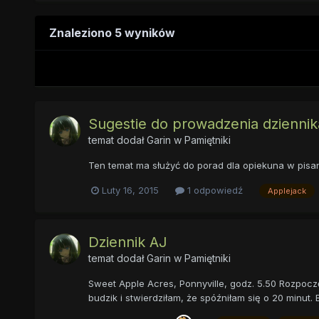
Znaleziono 5 wyników
Sugestie do prowadzenia dziennik
temat dodał
Garin
w
Pamiętniki
Ten temat ma służyć do porad dla opiekuna w pisan
Luty 16, 2015
1 odpowiedź
Applejack
Dziennik AJ
temat dodał
Garin
w
Pamiętniki
Sweet Apple Acres, Ponnyville, godz. 5.50 Rozpoc
budzik i stwierdziłam, że spóźniłam się o 20 minut.