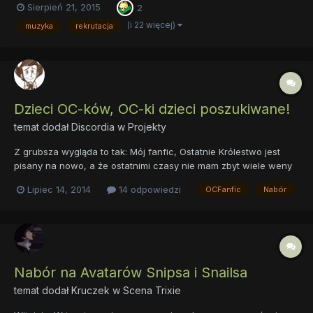
Sierpień 21, 2015
2
przygotowaniem do
występu/sprawdzianu/klasówki/jakiegokolwiek innego
(i 22 więcej)
muzyka
rekrutacja
przedsięwzięcia, startuje z inicjatywą już teraz...
Dzieci OC-ków, OC-ki dzieci poszukiwane!
temat dodał
Discordia
w
Projekty
Z grubsza wygląda to tak: Mój fanfic, Ostatnie Królestwo jest
pisany na nowo, a że ostatnimi czasy nie mam zbyt wiele weny
na OC-ki, potrzebuję ich od was. Te OC-ki powinny być dziećmi
Lipiec 14, 2014
14 odpowiedzi
OCFanfic
Nabór
waszych OC-ów, lub same być dzieciakami. Moje "wymagania"
1. Potrzebuję dokładnego opisu postaci. W teori, te dz...
Nabór na Avatarów Snipsa i Snailsa
temat dodał
Kruczek
w
Scena Trixie