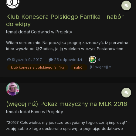
Klub Konesera Polskiego Fanfika - nabór
do ekipy
temat dodał
Coldwind
w
Projekty
Witam serdecznie. Na początku pragnę zaznaczyć, iż pierwotna
idea wyszła od @Zodiak, ja ją wcielam w czyn. Postanowiłem
ożywić nieco fandomowy półświatek literacki, więc zakładam
Styczeń 9, 2017
25 odpowiedzi
4
Klub Konesera Polskiego Fanfika. Będzie to serwer na
Discordzie, na którym będzie można prowadzić...
(i 1 więcej)
klub konesera polskiego fanfika
nabór
(więcej niż) Pokaz muzyczny na MLK 2016
temat dodał
Favri
w
Projekty
"2016? Człowieku, my jeszcze odsypiamy tegoroczną imprezę!" -
zdaję sobie z tego doskonale sprawę, a pojmując dodatkowo
naturę ludzką i czyste doświadczenie z dziedziny jak to bywa z