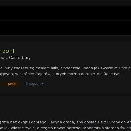
rizon!
up z Canterbury
. Niby zaczęło się całkiem miło, słonecznie. Woda jak zwykle milutko p
ych, w skrócie: frajerów, których można obrobić. Ale Rose tym...
(i 2 więcej)
piraci
ędzie bez okrętu dobrego. Jedyna droga, aby dostać się z Europy do A
e jak własne życie, a często nawet bardziej. Mocarstwa starego świata,