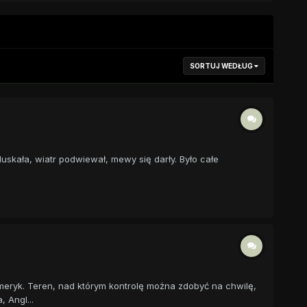
SORTUJ WEDŁUG
luskała, wiatr podwiewał, mewy się darły. Było całe
meryk. Teren, nad którym kontrolę można zdobyć na chwilę,
 Angl...