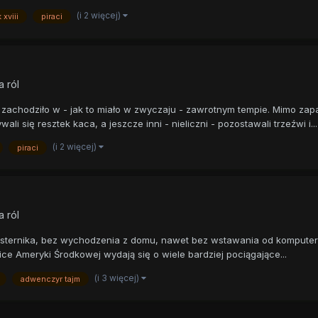
(i 2 więcej)
 xviii
piraci
a ról
ce zachodziło w - jak to miało w zwyczaju - zawrotnym tempie. Mimo za
ali się resztek kaca, a jeszcze inni - nieliczni - pozostawali trzeźwi i...
(i 2 więcej)
piraci
a ról
ternika, bez wychodzenia z domu, nawet bez wstawania od komputera! N
ce Ameryki Środkowej wydają się o wiele bardziej pociągające...
(i 3 więcej)
adwenczyr tajm