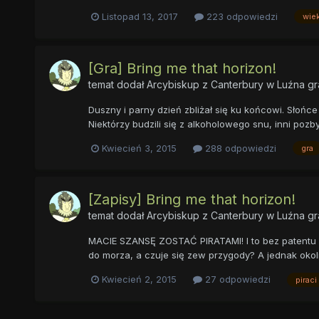
Listopad 13, 2017
223 odpowiedzi
wiek
[Gra] Bring me that horizon!
temat dodał
Arcybiskup z Canterbury
w
Luźna gr
Duszny i parny dzień zbliżał się ku końcowi. Słoń
Niektórzy budzili się z alkoholowego snu, inni pozbyw
Kwiecień 3, 2015
288 odpowiedzi
gra
[Zapisy] Bring me that horizon!
temat dodał
Arcybiskup z Canterbury
w
Luźna gr
MACIE SZANSĘ ZOSTAĆ PIRATAMI! I to bez patentu s
do morza, a czuje się zew przygody? A jednak okoli
Kwiecień 2, 2015
27 odpowiedzi
piraci