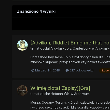
Znaleziono 4 wyniki
[Advilion, Riddle] Bring me that ho
temat dodał
Arcybiskup z Canterbury
w
Arcybisk
Horseshoe Bay. Rose To nie był dobry dzień dla Rose
mnóstwo kupców, przyjezdnych czy nawet zwiedzając
Marzec 14, 2018
217 odpowiedzi
kuce
W imię złota![Zapisy][Gra]
temat dodał
Hetman WK
w
Archiwum
Morza. Oceany. Tereny, których człowiek nie przeb
i w ciągu sekundy stracić. Miejsca dla kupców cenn