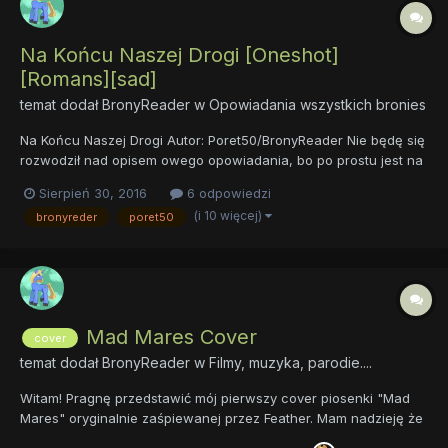
Na Końcu Naszej Drogi [Oneshot]
[Romans][sad]
temat dodał
BronyReader
w
Opowiadania wszystkich bronies
Na Końcu Naszej Drogi Autor: Poret50/BronyReader Nie będę się
rozwodził nad opisem owego opowiadania, bo po prostu jest na
to za krótkie. Pozwól mi jednak zadać ci jedno pytanie. Co
Sierpień 30, 2016
6 odpowiedzi
powiedziałbyś swojej ukochanej czy też ukochanemu, gdybyś
(i 10 więcej)
bronyreder
poret50
wiedział/a że za pięć minut...
Mad Mares Cover
cover
temat dodał
BronyReader
w
Filmy, muzyka, parodie....
Witam! Pragnę przedstawić mój pierwszy cover piosenki "Mad
Mares" oryginalnie zaśpiewanej przez Feather. Mam nadzieję że
wam się spodoba!