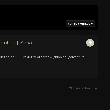
SORTUJ WEDŁUG
of life][Seria]
icząc od 1000 roku Ery Alicornów[shipping][Adventure]
Cała aktywność