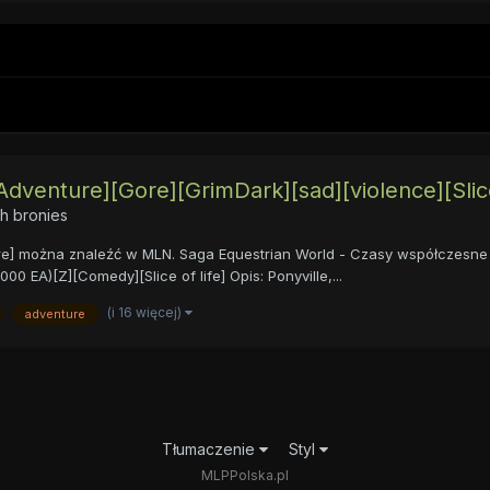
dventure][Gore][GrimDark][sad][violence][Slice 
h bronies
e] można znaleźć w MLN. Saga Equestrian World - Czasy współczesne l
00 EA)[Z][Comedy][Slice of life] Opis: Ponyville,...
(i 16 więcej)
adventure
Tłumaczenie
Styl
MLPPolska.pl