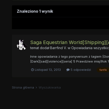
Znaleziono 1 wynik
Saga Equestrian World[Shipping][A
temat dodał
Barrfind V.
w
Opowiadania wszystkic
Inne opowiadania z tego ponyversum z tagiem [Gor
[Dark][sad][violence][seria] 1) Prawdziwe imię(Rok 10
Listopad 13, 2013
5 odpowiedzi
fanfik
Strona główna
Wyszukiwarka