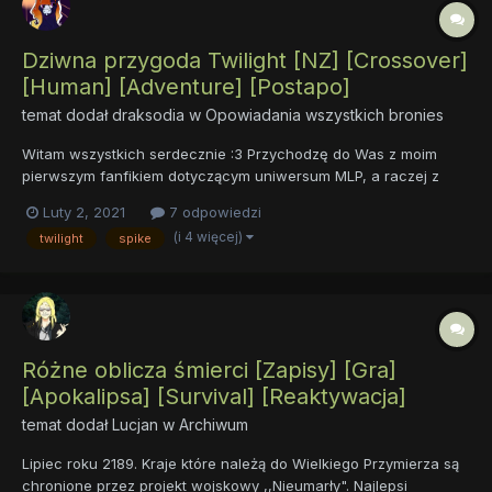
Dziwna przygoda Twilight [NZ] [Crossover]
[Human] [Adventure] [Postapo]
temat dodał
draksodia
w
Opowiadania wszystkich bronies
Witam wszystkich serdecznie :3 Przychodzę do Was z moim
pierwszym fanfikiem dotyczącym uniwersum MLP, a raczej z
jego krótkim prologiem, po którym zdecydujecie czy będziecie
Luty 2, 2021
7 odpowiedzi
czekać na następne rozdziały tej porąbanej historii. Pewnego
(i 4 więcej)
twilight
spike
dnia Twilight znajduję i otwiera tajemnic...
Różne oblicza śmierci [Zapisy] [Gra]
[Apokalipsa] [Survival] [Reaktywacja]
temat dodał
Lucjan
w
Archiwum
Lipiec roku 2189. Kraje które należą do Wielkiego Przymierza są
chronione przez projekt wojskowy ,,Nieumarły". Najlepsi