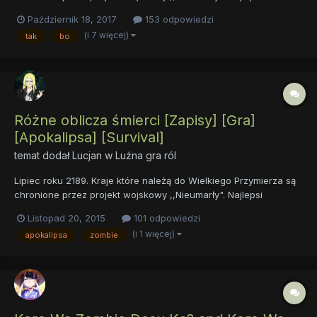
doktorzy z każdego kraju pomagają w tworzeniu Nieumarłego.
Październik 18, 2017
153 odpowiedzi
Ma to być zombie całkowicie podporządkowany wojsku.
(i 7 więcej)
tak
bo
Tymczasowo badania przebiegają pomyślnie. Październik ro...
Różne oblicza śmierci [Zapisy] [Gra]
[Apokalipsa] [Survival]
temat dodał
Lucjan
w
Luźna gra ról
Lipiec roku 2189. Kraje które należą do Wielkiego Przymierza są
chronione przez projekt wojskowy ,,Nieumarły". Najlepsi
doktorzy z każdego kraju pomagają w tworzeniu Nieumarłego.
Listopad 20, 2015
101 odpowiedzi
Ma to być zombie całkowicie podporządkowany wojsku.
(i 1 więcej)
apokalipsa
zombie
Tymczasowo badania przebiegają pomyślnie. Październik ro...