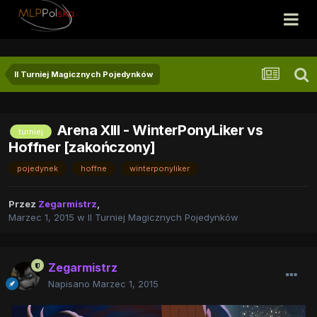
II Turniej Magicznych Pojedynków
Arena XIII - WinterPonyLiker vs
turniej
Hoffner [zakończony]
pojedynek
hoffne
winterponyliker
Przez
Zegarmistrz
,
Marzec 1, 2015
w
II Turniej Magicznych Pojedynków
Zegarmistrz
Napisano
Marzec 1, 2015