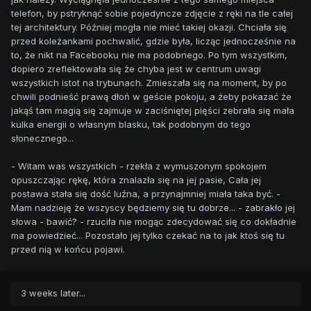
telefon, by pstryknąć sobie pojedyncze zdjęcie z ręki na tle całej
tej architektury. Później mogła nie mieć takiej okazji. Chciała się
przed koleżankami pochwalić, gdzie była, licząc jednocześnie na
to, że nikt na Facebooku nie ma podobnego. Po tym wszystkim,
dopiero zreflektowała się że chyba jest w centrum uwagi
wszystkich istot na trybunach. Zmieszała się na moment, by po
chwili podnieść prawą dłoń w geście pokoju, a żeby pokazać że
jakąś tam magią się zajmuje w zaciśniętej pięści zebrała się mała
kulka energii o własnym blasku, tak podobnym do tego
słonecznego...
- Witam was wszystkich - rzekła z wymuszonym spokojem
opuszczając rękę, która znalazła się na jej pasie, Cała jej
postawa stała się dość luźna, a przynajmniej miała taka być. -
Mam nadzieję że wszyscy będziemy się tu dobrze... - zabrakło jej
słowa - bawić? - rzuciła nie mogąc zdecydować się co dokładnie
ma powiedzieć... Pozostało jej tylko czekać na to jak ktoś się tu
przed nią w końcu pojawi.
3 weeks later...