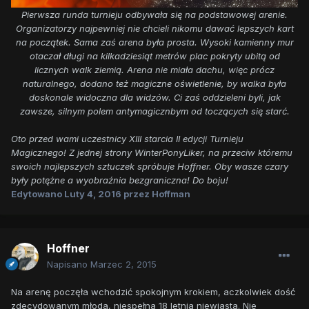
Pierwsza runda turnieju odbywała się na podstawowej arenie.
Organizatorzy najpewniej nie chcieli nikomu dawać lepszych kart
na początek. Sama zaś arena była prosta. Wysoki kamienny mur
otaczał długi na kilkadziesiąt metrów plac pokryty ubitą od
licznych walk ziemią. Arena nie miała dachu, więc prócz
naturalnego, dodano też magiczne oświetlenie, by walka była
doskonale widoczna dla widzów. Ci zaś oddzieleni byli, jak
zawsze, silnym polem antymagicznbym od toczących się starć.
Oto przed wami uczestnicy XIII starcia II edycji Turnieju
Magicznego! Z jednej strony WinterPonyLiker, na przeciw któremu
swoich najlepszych sztuczek spróbuje Hoffner. Oby wasze czary
były potężne a wyobraźnia bezgraniczna! Do boju!
Edytowano
Luty 4, 2016
przez Hoffman
Hoffner
Napisano
Marzec 2, 2015
Na arenę poczęła wchodzić spokojnym krokiem, aczkolwiek dość
zdecydowanym młoda, niespełna 18 letnia niewiasta. Nie