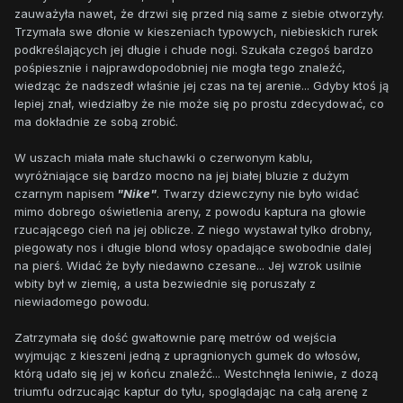
zauważyła nawet, że drzwi się przed nią same z siebie otworzyły.
Trzymała swe dłonie w kieszeniach typowych, niebieskich rurek
podkreślających jej długie i chude nogi. Szukała czegoś bardzo
pośpiesznie i najprawdopodobniej nie mogła tego znaleźć,
wiedząc że nadszedł właśnie jej czas na tej arenie... Gdyby ktoś ją
lepiej znał, wiedziałby że nie może się po prostu zdecydować, co
ma dokładnie ze sobą zrobić.
W uszach miała małe słuchawki o czerwonym kablu,
wyróżniające się bardzo mocno na jej białej bluzie z dużym
czarnym napisem
"Nike"
. Twarzy dziewczyny nie było widać
mimo dobrego oświetlenia areny, z powodu kaptura na głowie
rzucającego cień na jej oblicze. Z niego wystawał tylko drobny,
piegowaty nos i długie blond włosy opadające swobodnie dalej
na pierś. Widać że były niedawno czesane... Jej wzrok usilnie
wbity był w ziemię, a usta bezwiednie się poruszały z
niewiadomego powodu.
Zatrzymała się dość gwałtownie parę metrów od wejścia
wyjmując z kieszeni jedną z upragnionych gumek do włosów,
którą udało się jej w końcu znaleźć... Westchnęła leniwie, z dozą
triumfu odrzucając kaptur do tyłu, spoglądając na całą arenę z