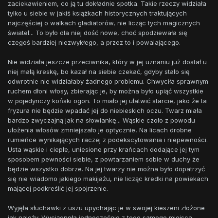
zaciekawieniem, co ją tu dokładnie spotka. Takie rzeczy widziała
tylko u siebie w jakiś książkach historycznych traktujących
najczęściej o walkach gladiatorów, nie licząc tych magicznych
świateł... To było dla niej dość nowe, choć spodziewała się
czegoś bardziej niezwykłego, a przez to i powalającego.
Nie widziała jeszcze przeciwnika, który w jej uznaniu już dostał u
niej małą kreskę, bo kazał na siebie czekać, gdyby stało się
odwrotnie nie widziałaby żadnego problemu. Chwyciła sprawnym
ruchem dłoni włosy, zbierając je, by można było upiąć wszystkie
w pojedynczy koński ogon. To miało jej ułatwić starcie, jako że ta
fryzura nie będzie wpadać jej do niebieskich oczu. Twarz miała
bardzo zwyczajną jak na słowiankę... Wąskie czoło z powodu
ułożenia włosów zmniejszało je optycznie, Na licach drobne
rumieńce wynikających raczej z podekscytowania i niepewności.
Usta wąskie i ciepłe, uniesione przy krańcach dodające jej tym
sposobem pewności siebie, z powtarzaniem sobie w duchy że
będzie wszystko dobrze. Na jej twarzy nie można było dopatrzyć
się nie wiadomo jakiego makijażu, nie licząc kredki na powiekach
mającej podkreślić jej spojrzenie.
Wyjęła słuchawki z uszu upychając je w swojej kieszeni złożone
jak należy. Wyciągnęła jednocześnie z tego samego miejsca