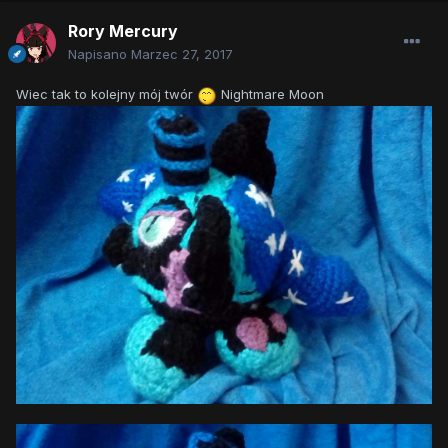
Rory Mercury
Napisano
Marzec 27, 2017
Wiec tak to kolejny mój twór
Nightmare Moon