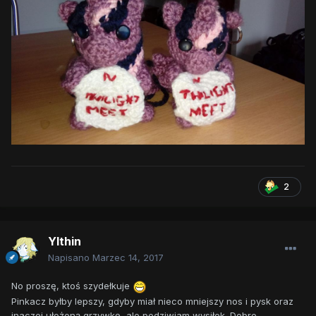
2
Ylthin
Napisano
Marzec 14, 2017
No proszę, ktoś szydełkuje
Pinkacz byłby lepszy, gdyby miał nieco mniejszy nos i pysk oraz
inaczej ułożoną grzywkę, ale podziwiam wysiłek. Dobre