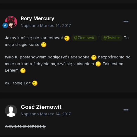
Rory Mercury
Napisano
Marzec 14, 2017
Jakby ktoś się nie zorientował
i
To
@Ziemowit
@Twister
moje drugie konto
tylko tu postanowiłam podłączyć Facebooka
bezpośrednio do
mnie na konto żeby nie męczyć się z pisaniem
Tak jestem
Leniem
ok i robię Edit
Gość Ziemowit
Napisano
Marzec 14, 2017
A była taka sensacja