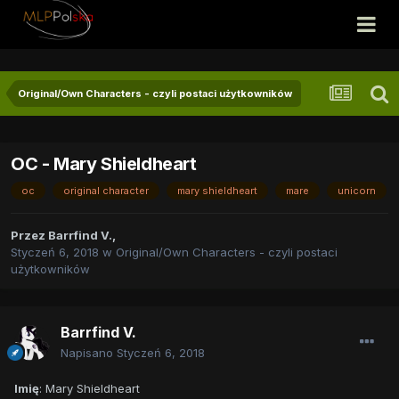
Original/Own Characters - czyli postaci użytkowników
OC - Mary Shieldheart
oc
original character
mary shieldheart
mare
unicorn
Przez
Barrfind V.
,
Styczeń 6, 2018
w
Original/Own Characters - czyli postaci
użytkowników
Barrfind V.
Napisano
Styczeń 6, 2018
Imię
: Mary Shieldheart