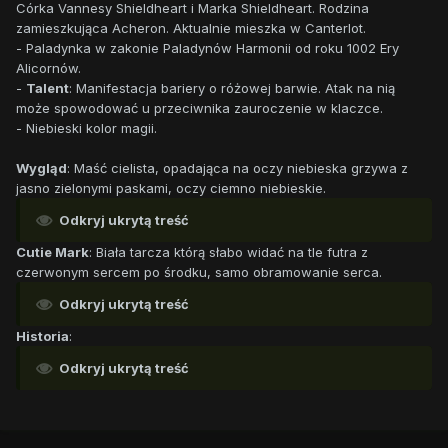
Córka Vannesy Shieldheart i Marka Shieldheart. Rodzina
zamieszkująca Acheron. Aktualnie mieszka w Canterlot.
- Paladynka w zakonie Paladynów Harmonii od roku 1002 Ery
Alicornów.
-
Talent
: Manifestacja bariery o różowej barwie. Atak na nią
może spowodować u przeciwnika zauroczenie w klaczce.
- Niebieski kolor magii.
Wygląd
: Maść cielista, opadająca na oczy niebieska grzywa z
jasno zielonymi paskami, oczy ciemno niebieskie.
Odkryj ukrytą treść
Cutie Mark
: Biała tarcza którą słabo widać na tle futra z
czerwonym sercem po środku, samo obramowanie serca.
Odkryj ukrytą treść
Historia
:
Odkryj ukrytą treść