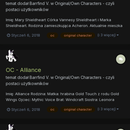
temat dodał
Barrfind V.
w
Original/Own Characters - czyli
postaci użytkowników
Imię: Mary Shieldheart Córka Vannesy Shieldheart i Marka
Shieldheart. Rodzina zamieszkująca Acheron. Aktualnie mieszka
w Canterlot. - Paladynka w zakonie Paladynów Harmonii od roku
(i 3 więcej)
Styczeń 6, 2018
oc
original character
1002 Ery Alicornów. - Talent: Manifestacja bariery o różowej
barwie. Atak na nią może spowodować u przeciwnika...
OC - Alliance
temat dodał
Barrfind V.
w
Original/Own Characters - czyli
postaci użytkowników
Imię: Alliance Rodzina: Matka: hrabina Gold Touch z rodu Gold
Wings Ojciec: Mythic Voice Brat: Windcraft Siostra: Leonora
Goldwing(zamieszkała aktualnie w Acheron). - Mieszka w
(i 3 więcej)
Styczeń 6, 2018
oc
original character
Canterlot. - Talent: Potrafi kontrolować umysły słabych
organizmów aby były po je...