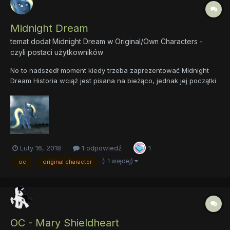
Midnight Dream
temat dodał
Midnight Dream
w
Original/Own Characters -
czyli postaci użytkowników
No to nadszedł moment kiedy trzeba zaprezentować Midnight
Dream Historia wciąż jest pisana na bieżąco, jednak jej początki
można już prześledzić. Ostrzegam jednak przed: Historia która
została już napisana jest przemyślana i ostateczna. Możliwe
ewentualne korekty gra...
Luty 16, 2018
1 odpowiedź
1
(i 1 więcej)
oc
original character
OC - Mary Shieldheart