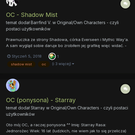
OC - Shadow Mist
temat dodał
Barrfind V.
w
Original/Own Characters - czyli
postaci użytkowników
Prawnuczka ze strony Shadowa, córka Everseen i Mythic Way'a.
A sam wygląd sobie daruje bo zrobiłem jej grafikę więc widać. -
Aktualne miejsce zamieszkania nieznane. - Talent, obleka się w
Styczeń 5, 2018
1
ciemną mgłę i w nocy czy jakichkolwiek ciemnych miejscach
staje się niewidoczna. W ciągu dnia mgła potraf...
(i 3 więcej)
shadow mist
oc
OC (ponysona) - Starray
temat dodał
Starray
w
Original/Own Characters - czyli postaci
użytkowników
Oto mój OC, a raczej ponysona ^^ Imię: Starray Rasa:
Jednorożec Wiek: 16 lat (ludzkich, nie wiem jak to się przelicza)