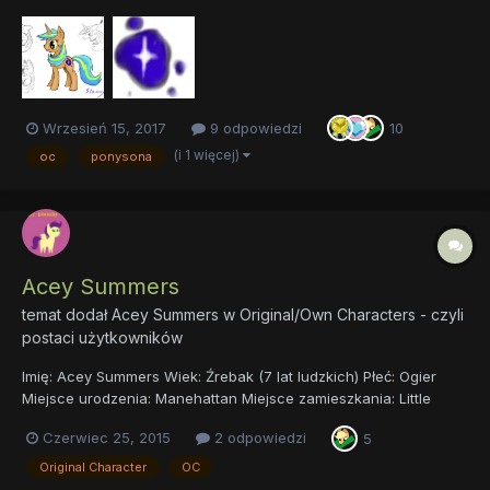
Talent: Tworzenie czegokolwiek (np. rysowanie lub pisanie) CM:
Granatowy kleks z białą czteroramienną gwiazdką w środku.
Kleks może być farbą lub atramentem (odnosi się to...
Wrzesień 15, 2017
9 odpowiedzi
10
(i 1 więcej)
oc
ponysona
Acey Summers
temat dodał
Acey Summers
w
Original/Own Characters - czyli
postaci użytkowników
Imię: Acey Summers Wiek: Źrebak (7 lat ludzkich) Płeć: Ogier
Miejsce urodzenia: Manehattan Miejsce zamieszkania: Little
Bridle (niedaleko Crystal Empire) Rasa: Pegaz Znaczek: Brak
Czerwiec 25, 2015
2 odpowiedzi
5
Charakter: Żywiołowy, uczuciowy, przyjazny, skłonny do
rozumienia rzeczy w zły sposób, skłonny do robienia b...
Original Character
OC