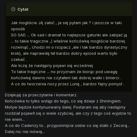
Cytat
Jak mogliście JĄ zabić , ja się pytam jak ? i jeszcze w taki
sposób
SO SAD ... Ok sad i dramat to najlepsze gatunki ale zabijać ją
... to takie tragiczne ,( właśnie końcówkę mogliście bardziej
rozwinąć , chodzi mi o rozpacz ,ale i tak bardzo dyrastyczny
krok), ale naprawdę łał bardzo dobry epizod warto było
czekać .
Ale liczę że następny pojawi się wcześniej
To takie tragiczne ... no przyznam że biorąc pod uwagę
końcówkę dawno nie czytałem tak dobrej walki i śmierci .
A co do tworzenia nocy przez Lunę , bardzo fajny pomysł .
Dziękuję za przeczytanie i komentarz.
Końcówka to tylko wstęp do tego, co się dzieje z Shiningiem.
Motyw będzie kontynuowany dalej. Postaram się aby następny
rozdział pojawił się o wiele szybciej, ale czy z tego coś wyjdzie to
nie wiem...
A co do Cadenzy to... przypomnijcie sobie co się stało z Zecorą...
Dalej nic nie mówię...