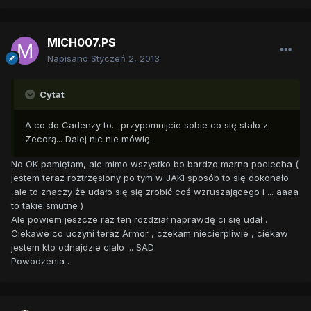
MICH007.PS
Napisano
Styczeń 2, 2013
Cytat
A co do Cadenzy to... przypomnijcie sobie co się stało z
Zecorą... Dalej nic nie mówię...
No OK pamiętam, ale mimo wszystko bo bardzo marna pociecha (
jestem teraz roztrzęsiony po tym w JAKI sposób to się dokonało
,ale to znaczy że udało się się zrobić coś wzruszającego i ... aaaa
to takie smutne )
Ale powiem jeszcze raz ten rozdział naprawdę ci się udał .
Ciekawe co uczyni teraz Armor , czekam niecierpliwie , ciekaw
jestem kto odnajdzie ciało ... SAD
Powodzenia .