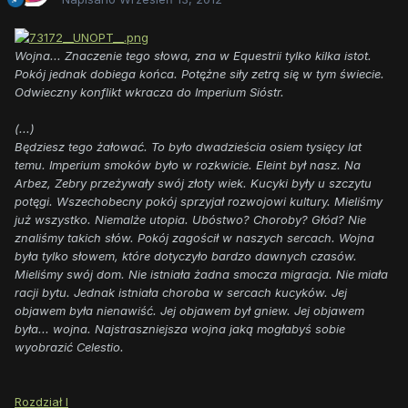
Wojna... Znaczenie tego słowa, zna w Equestrii tylko kilka istot.
Pokój jednak dobiega końca. Potężne siły zetrą się w tym świecie.
Odwieczny konflikt wkracza do Imperium Sióstr.
(...)
Będziesz tego żałować. To było dwadzieścia osiem tysięcy lat
temu. Imperium smoków było w rozkwicie. Eleint był nasz. Na
Arbez, Zebry przeżywały swój złoty wiek. Kucyki były u szczytu
potęgi. Wszechobecny pokój sprzyjał rozwojowi kultury. Mieliśmy
już wszystko. Niemalże utopia. Ubóstwo? Choroby? Głód? Nie
znaliśmy takich słów. Pokój zagościł w naszych sercach. Wojna
była tylko słowem, które dotyczyło bardzo dawnych czasów.
Mieliśmy swój dom. Nie istniała żadna smocza migracja. Nie miała
racji bytu. Jednak istniała choroba w sercach kucyków. Jej
objawem była nienawiść. Jej objawem był gniew. Jej objawem
była... wojna. Najstraszniejsza wojna jaką mogłabyś sobie
wyobrazić Celestio.
Rozdział I