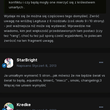
konfilktu i czy będą mogły one mierzyć się z królestwem
umarłych .
Wydaje mi się że można się częściowo tego domyśleć. Zwróć
uwagę na wróżbę Legitusa z 6 rozdziału (coś około 9 i 10 strony)
- jest ważniejsza niż może się wydawać. Wprawdzie nie
wiadomo, kim jest większość przedstawionych tam postaci (czy
tez "rang", choć tu tez już sporą cześć wyjaśniłem), to polecam
zwrócić na ten fragment uwagę.
StarBright
Napisano
Styczeń 8, 2013
Ja umiałbym wymienić 5 stron....jak mówisz że nie będzie świat vs
świat to będą...equestria, śmierć, "miecz" , smoki, changelingi;3
Więcej nie umiem wymyślić
Kredke