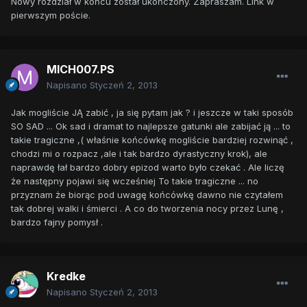
Nowy rozdział w końcu został ukończony. Zapraszam. Link w
pierwszym poście.
MICH007.PS
Napisano
Styczeń 2, 2013
Jak mogliście JĄ zabić , ja się pytam jak ? i jeszcze w taki sposób
SO SAD ... Ok sad i dramat to najlepsze gatunki ale zabijać ją ... to
takie tragiczne ,( właśnie końcówkę mogliście bardziej rozwinąć ,
chodzi mi o rozpacz ,ale i tak bardzo dyrastyczny krok), ale
naprawdę łał bardzo dobry epizod warto było czekać . Ale liczę
że następny pojawi się wcześniej To takie tragiczne ... no
przyznam że biorąc pod uwagę końcówkę dawno nie czytałem
tak dobrej walki i śmierci . A co do tworzenia nocy przez Lunę ,
bardzo fajny pomysł .
Kredke
Napisano
Styczeń 2, 2013