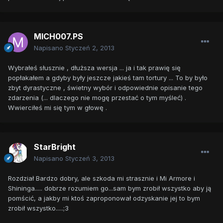
MICH007.PS
Napisano
Styczeń 2, 2013
Wybrałeś słusznie , dłuższa wersja ... ja i tak prawię się
popłakałem a gdyby były jeszcze jakieś tam tortury ... To by było
zbyt dyrastyczne , świetny wybór i odpowiednie opisanie tego
zdarzenia (... dlaczego nie mogę przestać o tym myśleć) .
Wwierciłeś mi się tym w głowę .
StarBright
Napisano
Styczeń 3, 2013
Rozdział Bardzo dobry, ale szkoda mi strasznie i Mi Armore i
Shininga..... dobrze rozumiem go...sam bym zrobił wszystko aby ją
pomścić, a jakby mi ktoś zaproponował odzyskanie jej to bym
zrobił wszystko.....;3