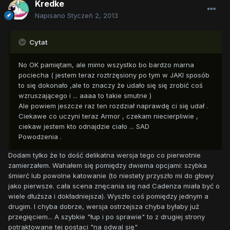
Kredke
Napisano
Styczeń 2, 2013
Cytat
No OK pamiętam, ale mimo wszystko bo bardzo marna
pociecha ( jestem teraz roztrzęsiony po tym w JAKI sposób
to się dokonało ,ale to znaczy że udało się się zrobić coś
wzruszającego i ... aaaa to takie smutne )
Ale powiem jeszcze raz ten rozdział naprawdę ci się udał .
Ciekawe co uczyni teraz Armor , czekam niecierpliwie ,
ciekaw jestem kto odnajdzie ciało ... SAD
Powodzenia .
Dodam tylko że to dość delikatna wersja tego co pierwotnie
zamierzałem. Wahałem się pomiędzy dwiema opcjami: szybka
śmierć lub powolne katowanie (to niestety przyszło mi do głowy
jako pierwsze. cała scena znęcania się nad Cadenza miała być o
wiele dłuższa i dokładniejsza). Wyszło coś pomiędzy jednym a
drugim. I chyba dobrze, wersja ostrzejsza chyba byłaby już
przegięciem... A szybkie "łup i po sprawie" to z drugiej strony
potraktowane tej postaci "na odwal się"