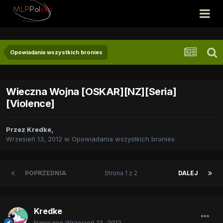
Opowiadania wszystkich bronies
Wieczna Wojna [OSKAR][NZ][Seria]
[Violence]
Przez
Kredke
,
Wrzesień 13, 2012
w
Opowiadania wszystkich bronies
POPRZEDNIA
Strona 1 z 2
DALEJ
Kredke
Napisano
Wrzesień 13, 2012