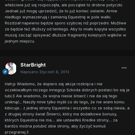
właściwie już się rozpoczęła, ale początek to drobne potyczki.
Jednak już mogę uprzedzić, że to już koniec sielanki. Armie
niedługo wymaszerują i zamienią Equestrię w pole walki.
Rozdział napewno będzie sporo szybciej niż poprzedni. Możliwe
ze będzie też dłuższy od temtego. Aby to miało kopyta wszystko
muszę zacząć opisywać dłuższe fragmenty kolejnych wątków w
jednym miejscu.
StarBright
Napisano
Styczeń 8, 2013
Hah;p Wiadomo, że dopiero się akcja rozkręca i nie
oczekiwałbym niczego innego;p Szkoda dobrych postaci bo się je
lubi;3 Ale wiadomo, że wojna niesie śmierć i nie da się tego
uniknąć... Naszły mnie tylko myśli co do tego, że nie wiem komu
kibicuje... z jednej strony Equestria i wszystko co ze sobą niesie, a
z drugiej strony świat Śmierci, który ma dodatkowe bonusy,
których Equestria nie ma.... ale ustawiłeś Kredke strony.... za
bardzo można polubić obie strony, aby życzyć komuś
przegranej;3