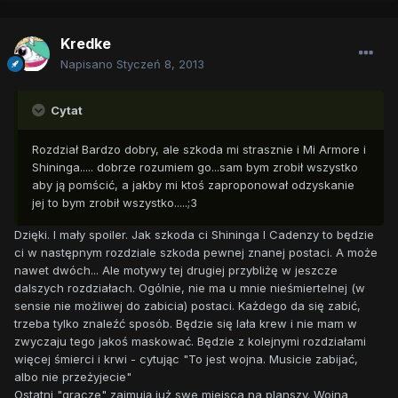
Kredke
Napisano
Styczeń 8, 2013
Cytat
Rozdział Bardzo dobry, ale szkoda mi strasznie i Mi Armore i
Shininga..... dobrze rozumiem go...sam bym zrobił wszystko
aby ją pomścić, a jakby mi ktoś zaproponował odzyskanie
jej to bym zrobił wszystko.....;3
Dzięki. I mały spoiler. Jak szkoda ci Shininga I Cadenzy to będzie
ci w następnym rozdziale szkoda pewnej znanej postaci. A może
nawet dwóch... Ale motywy tej drugiej przybliżę w jeszcze
dalszych rozdziałach. Ogólnie, nie ma u mnie nieśmiertelnej (w
sensie nie możliwej do zabicia) postaci. Każdego da się zabić,
trzeba tylko znaleźć sposób. Będzie się lała krew i nie mam w
zwyczaju tego jakoś maskować. Będzie z kolejnymi rozdziałami
więcej śmierci i krwi - cytując "To jest wojna. Musicie zabijać,
albo nie przeżyjecie"
Ostatni "gracze" zajmują już swe miejsca na planszy. Wojna