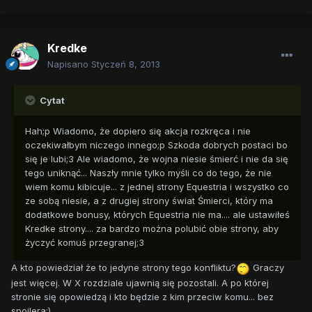
Kredke
Napisano
Styczeń 8, 2013
Cytat
Hah;p Wiadomo, że dopiero się akcja rozkręca i nie
oczekiwałbym niczego innego;p Szkoda dobrych postaci bo
się je lubi;3 Ale wiadomo, że wojna niesie śmierć i nie da się
tego uniknąć... Naszły mnie tylko myśli co do tego, że nie
wiem komu kibicuje... z jednej strony Equestria i wszystko co
ze sobą niesie, a z drugiej strony świat Śmierci, który ma
dodatkowe bonusy, których Equestria nie ma.... ale ustawiłeś
Kredke strony.... za bardzo można polubić obie strony, aby
życzyć komuś przegranej;3
A kto powiedział że to jedyne strony tego konfliktu?
Graczy
jest więcej. W X rozdziale ujawnią się pozostali. A po której
stronie się opowiedzą i kto będzie z kim przeciw komu... bez
spoilera:)