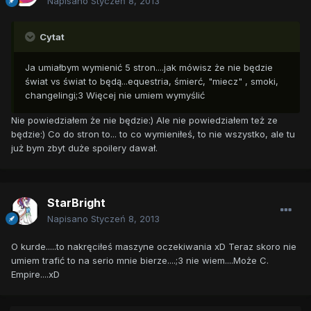
Napisano
Styczeń 8, 2013
Cytat
Ja umiałbym wymienić 5 stron....jak mówisz że nie będzie
świat vs świat to będą...equestria, śmierć, "miecz" , smoki,
changelingi;3 Więcej nie umiem wymyślić
Nie powiedziałem że nie będzie:) Ale nie powiedziałem też ze
będzie:) Co do stron to... to co wymieniłeś, to nie wszystko, ale tu
już bym zbyt duże spoilery dawał.
StarBright
Napisano
Styczeń 8, 2013
O kurde.....to nakręciłeś maszyne oczekiwania xD Teraz skoro nie
umiem trafić to na serio mnie bierze....;3 nie wiem....Może C.
Empire....xD