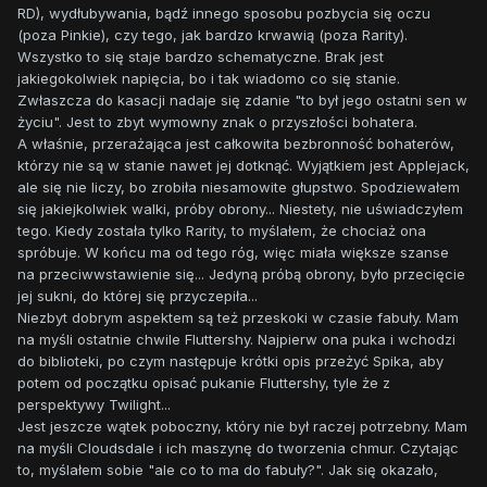
RD), wydłubywania, bądź innego sposobu pozbycia się oczu
(poza Pinkie), czy tego, jak bardzo krwawią (poza Rarity).
Wszystko to się staje bardzo schematyczne. Brak jest
jakiegokolwiek napięcia, bo i tak wiadomo co się stanie.
Zwłaszcza do kasacji nadaje się zdanie "to był jego ostatni sen w
życiu". Jest to zbyt wymowny znak o przyszłości bohatera.
A właśnie, przerażająca jest całkowita bezbronność bohaterów,
którzy nie są w stanie nawet jej dotknąć. Wyjątkiem jest Applejack,
ale się nie liczy, bo zrobiła niesamowite głupstwo. Spodziewałem
się jakiejkolwiek walki, próby obrony... Niestety, nie uświadczyłem
tego. Kiedy została tylko Rarity, to myślałem, że chociaż ona
spróbuje. W końcu ma od tego róg, więc miała większe szanse
na przeciwwstawienie się... Jedyną próbą obrony, było przecięcie
jej sukni, do której się przyczepiła...
Niezbyt dobrym aspektem są też przeskoki w czasie fabuły. Mam
na myśli ostatnie chwile Fluttershy. Najpierw ona puka i wchodzi
do biblioteki, po czym następuje krótki opis przeżyć Spika, aby
potem od początku opisać pukanie Fluttershy, tyle że z
perspektywy Twilight...
Jest jeszcze wątek poboczny, który nie był raczej potrzebny. Mam
na myśli Cloudsdale i ich maszynę do tworzenia chmur. Czytając
to, myślałem sobie "ale co to ma do fabuły?". Jak się okazało,