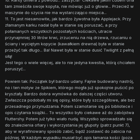
10. Rarity umiera z powodu... zaszycia? Ciekawe jakim cudem ona
tam zmieściła swoje kopyta, nie mówiąc już o głowie... Przecież w
maszynie do szycia nie ma wystarczająco miejsca...
11. To jest niesamowite, jak bardzo żywotna była Applejack. Przy
złamanym karku nadal była w stanie się poruszać, a przy
połamanych wszystkich pozostałych kościach, utracie
przynajmniej 30 litrów krwi, zrzuceniu na nią drzewa, rzucaniu o
ściany i wyciętym kopycie (kawałkiem drewna) była w stanie
przeżyć tak długo... Ba! Nawet była w stanie dusić Twilight z pełną
siłą!
Jest tego o wiele więcej, ale to nie jedyna kwestia, którą chciałem
poruszyć...
Powiem tak: Początek był bardzo udany. Fajnie budowany nastrój,
no i ten motyw ze Spikiem, którego mogła już spokojnie puścić po
kryształy. Bardzo dobra wymówka do dalszej części utworu.
Zwłaszcza podobały mi się opisy, które były szczegółowe, ale bez
przesadnego przynudzania. Potem szamotanie się po bibliotece i
opis czytania książki... To wszystko było ciekawe aż do zabójstwa
Fluttershy. Potem już tylko wiało nudą. Wszystko sprowadzało się
do znalezienia ofiary i wykorzystania jej głupoty (patrz punkt 7),
aby w wyrafinowany sposób zabić, bądź zostawić do zabicia na
później. W każdym wypadku musiał być opis łamania kości (poza