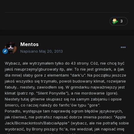
3
Mentos
Napisano
Maj 20, 2013
Wybacz, ale wytrzymałem tylko do 43 strony. Cóż, nie chcę być
jakiś nieuprzejmy/gburowaty itp, ale: To nie jest grimdark, a (jak
dla mnie) słaby gore z elementami "dark'u". Na początku jeszcze
jakoś wszystko się trzymało, powoli budowany klimat, rozwijanie
fabuły... niestety, zawiodłem się. W grimdarku najważniejszy jest
klimat (patrz np. "Silent Ponyville"), a nie mordowanie (gore).
Niestety tutaj głównie skupiasz się na samym zabijaniu i opisie
śmierci, co raczej należy do fanfic'ów typu "gore".
Ponadto, występuje tam naprawdę ogrom błędów językowych,
jak również, nie potrafisz napisać dobrze imienia postaci: "Apple
Jack/Bicmackintosh/BabciaApple" (wybacz, ale nie potrafię sobie
wyobrazić, by Brony piszący fic'a, nie wiedział, jak napisać imię