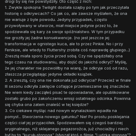
drogi by się nie powstydziły. Oto część z nich:
1. Zwykle spokojna Twilight dostała szajby po tym jak przeczytała
historię o odkrywcach? Co jak co, ale zawsze myślałem, że ona
nie wariuje z byle powodu. Jedyny przypadek, często
przywoływany w utworze, miał miejsce jedynie przez to, że
spodziewała się kary za swoje spóźnialstwo. W tym przypadku
nie groziły jej żadne konsekwencje. (no jest jeszcze jej
transformacja w ognistego kuca, ale to przez Pinkie. No i przy
Feniksie, ale wtedy to Fluttershy zrobiła coś naprawdę głupiego...)
Zresztą miała sporo życia przed sobą. Czy nie spędziłaby ona
tego czasu na studiowaniu, aby dojść do jakichś odkryć? Myślę,
że jej charakter nie pozwoliłby na wiarę, że odkryje coś od razu,
złaszcza przeglądając jedynie okładki książek.
2. A zresztą, czy ona nie dokonała już odkrycia? Przecież w finale
III sezonu odkryła zaklęcie cofające przemieszanie się znaczków.
Nie wiem kiedy zacząłeś pisać te opowiadanie, ale opublikowane
zostało grubo po zakończeniu emisji ostatniego odcinka. Powinna
się chyba ona zatem znaleść w tej księdze?
3. Co ciekawe myśląc nad nowym wynalazkiem wpadła na
pomysł... Stworzenia nowego gatunku? Nie! Po prostu posklejania
części ciał jej przyjaciółek. Spodziewałem się czegoś bardziej
oryginalnego, niż sklejanego pegazorożca, już chociażby i niech
był by to "kucyk-stonoga" (słyszał ktoś o filmie "Ludzka stonoga"?