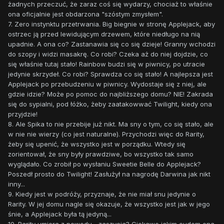
żadnych przeczuć, że zaraz coś się wydarzy, chociaż to właśnie
ona oficjalnie jest obdarzona "szóstym zmysłem".
7. Zero instynktu przetrwania. Big biegnie w stronę Applejack, aby
ostrzec ją przed lewidującym drzewem, które niedługo na nią
upadnie. A ona co? Zastanawia się co się dzieje! Granny wchodzi
do szopy i widzi masakrę. Co robi? Czeka aż do niej dojdzie, co
się właśnie tutaj stało! Rainbow budzi się w piwnicy, po utracie
jedynie skrzydeł. Co robi? Sprawdza co się stało! A najlepsza jest
Applejack po przebudzeniu w piwnicy. Wydostaje się z niej, ale
gdzie idzie? Może po pomoc do najbliższego domu? NIE! Zakrada
się do sypialni, pod łóżko, żeby zaatakowwać Twilight, kiedy ona
przyjdzie!
8. Ale Spika to nie przebije już nikt. Ma sny o tym, co się stało, ale
w nie nie wierzy (co jest naturalne). Przychodzi więc do Rarity,
żeby się upenić, że wszystko jest w porządku. Wtedy się
zorientował, że sny były prawdziwe, bo wszystko tak samo
wyglądało. Co zrobił po wysłaniu Sweetie Belle do Applejack?
Poszedł prosto do Twilight! Zasłużył na nagrodę Darwina jak nikt
inny...
9. Kiedy jest w podróży, przyznaje, że nie miał snu jedynie o
Rarity. W jej domu nagle się okazuje, że wszystko jest jak w jego
śnie, a Applejack była tą jedyną...