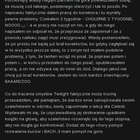
że muszę coś takiego, podobnego stworzyć i tak to poszło. Po
napisaniu faktycznie dałem pracę do korektora i tu wynikły
pewne problemy. Czekałem 2 tygodnie - CHOLERNE 2 TYGODNIE,
NOOOO ;_; - a w pracy nie ruszył on nic, a gdy do niego
napisałem on odpisał mi, że przeprasza że zapomniał i że z
powodu natłoku zajęć musi zrezygnować. Wtedy postanowiłem,
że po prostu nie będę już brał korektorów, bo gdyby zagłębiać się
w to wszystko jeszcze dalej, to z innym też miałem podobne
problemy, z tym, że tamten wciąż mi pisał, że poprawi potem i
potem i... w końcu przestałem do niego pisać, opublikowałem
pracę, a on nie odzywa się do mnie do dziś. Dlatego jakoś nie
chcę już brać korektorów. Jestem do nich bardzo zniechęcony.
BAAARDZOO.
Co do tracenia zmysłów Twilight faktycznie może trochę
przesadziłem, ale pamiętam, że bardzo mnie zainspirowała swoim
szaleństwem w odcnku, kiedy zapomniała o lekcji dla Celesti.
Wydawało mi się, że usprawiedliwię jej skołowanie upadkiem
książki na głowę, aby szaleństwo rozwinęło się do tego stopnia,
aby nie mogła go kontrolować. Dodać do tego chory pomysł
rozwalania kuców i BACH ;3 mam pomysł na gore.