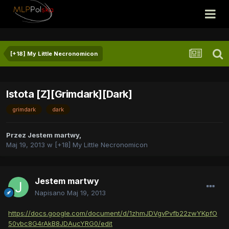
[+18] My Little Necronomicon
Istota [Z][Grimdark][Dark]
grimdark
dark
Przez
Jestem martwy
,
Maj 19, 2013
w
[+18] My Little Necronomicon
Jestem martwy
Napisano
Maj 19, 2013
https://docs.google.com/document/d/1zhmJDVgvPvfb22zwYKpfO
50vbc8G4rAkB8JDAucYRG0/edit