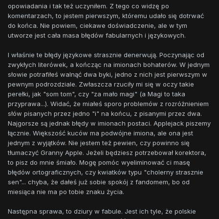
opowiadania i tak też uczyniłem. Z tego co widzę po
komentarzach, to jestem pierwszym, któremu udało się dotrwać
do końca. Nie powiem, ciekawe doświadczenie, ale w tym
utworze jest cała masa błędów fabularnych i językowych.
I właśnie te błędy językowe strasznie denerwują. Poczynając od
zwykłych literówek, a kończąc na imionach bohaterów. W jednym
słowie potrafiłeś walnąć dwa byki, jedno z nich jest pierwszym w
pewnym podrozdziale. Zwłaszcza rzuciły mi się w oczy takie
perełki, jak "som tom", czy "za mało magi" (a Magi to taka
przyprawa...). Widać, że miałeś sporo problemów z rozróżnieniem
słów pisanych przez jedno "i" na końcu, z pisanymi przez dwa.
Najgorsze są jednak błędy w imionach postaci. Applejack piszemy
łącznie. Większość kuców ma podwójne imiona, ale ona jest
jednym z wyjątków. Nie jestem też pewien, czy powinno się
tłumaczyć Granny Apple. Jeżeli będziesz potrzebował korektora,
to pisz do mnie śmiało. Mogę pomóc wyeliminować ci masę
błędów ortograficznych, czy kwiatków typu "cholerny strasznie
sen"... chyba, że dałeś już sobie spokój z fandomem, bo od
miesiąca nie ma po tobie znaku życia.
Następna sprawa, to dziury w fabule. Jest ich tyle, że polskie