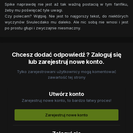
tego robić. Wręcz przeciwnie. Położył sobie poduszkę na
Spike naprawdę nie jest aż tak ważną postacią w tym fanfiku,
głowie i znów próbował zasnąć. Bez skutecznie. We
żeby mu poświęcać tyle uwagi.
wszystkim najbardziej przeszkadzało mu przyspieszone
Czy polecam? Wątpię. Nie jest to najgorszy tekst, do niektórych
bicie serca.
wyczynów Sivulecdako mu daleko. Ale nic sobą nie wnosi i jest
po prostu głupi i zwyczajnie niesmaczny.
Chcesz dodać odpowiedź ? Zaloguj się
lub zarejestruj nowe konto.
Tylko zarejestrowani użytkownicy mogą komentować
zawartość tej strony
Utwórz konto
Zarejestruj nowe konto, to bardzo łatwy proces!
Zarejestruj nowe konto