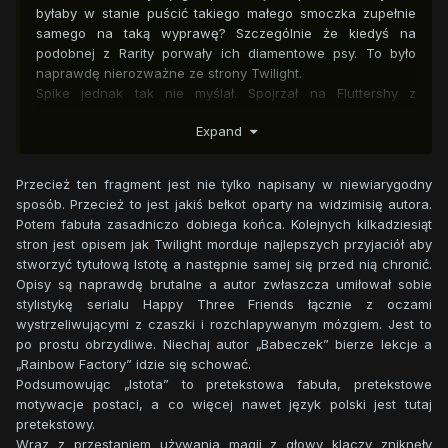
byłaby w stanie puścić takiego małego smoczka zupełnie
samego na taką wyprawę? Szczególnie że kiedyś na
podobnej z Rarity porwały ich diamentowe psy. To było
naprawdę nierozważne ze strony Twilight.
Spike jednak tak nie myślał. Spojrzał na Fluttershy z
wyrzutem.
Expand
- Tak! Zupełnie samego, bo wie, że umiem już o siebie
zadbać - Po tych słowach wyprostował się dumnie, tak że
teraz było widać jego najdostojniejszą postawę, na jaką
Przecież ten fragment jest nie tylko napisany w niewiarygodny
mógł sobie pozwolić.
sposób. Przecież to jest jakiś bełkot oparty na widzimisię autora.
Ta jednak nadal nie była pewna decyzji fioletowej klaczy.
Potem fabuła zasadniczo dobiega końca. Kolejnych kilkadziesiąt
- No nie wiem Spike - Zaczęła niepewnie - A... może...
stron jest opisem jak Twilight morduje najlepszych przyjaciół aby
chciałbyśchciłbyś abym poszła z tobą... tak... wiesz... dla
stworzyć tytułową Istotę a następnie samej się przed nią chronić.
większego bezpieczeństwa? - Mówiąc to jej głos powoli
Opisy są naprawdę brutalne a autor zwłaszcza umiłował sobie
obniżał się tak, że na końcu był on prawie niesłyszalnym
stylistykę serialu Happy Three Friends łącznie z oczami
szeptem.
wystrzeliwującymi z czaszki i rozchlapywanym mózgiem. Jest to
- Czyyy... - Fluttershy zwiesiła głos - Spike, wiem że to
po prostu obrzydliwe. Niechaj autor „Babeczek” bierze lekcje a
dziwnie zabrzmi, ale... - Wzięła głęboki oddech - Czy z
„Rainbow Factory” idzie się schować.
Twilight wszystko było dzisiaj w porządku? To znaczy, nie
Podsumowując „Istota” to pretekstowa fabuła, pretekstowe
zrozum mnie źle, ale ja po prostu... - Klacz zakłopotała się.
motywacje postaci, a co więcej nawet język polski jest tutaj
Chciała go o to zapytać inaczej, a jak zwykle wyszło... jak
pretekstowy.
wyszło.
Wraz z przestaniem używania magii z głowy klaczy zniknęły