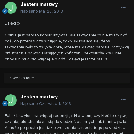
Jestem martwy
Napisano
Maj 20, 2013
Dzięki ;>
Opinia jest bardzo konstruktywna, ale faktycznie to nie miało być
coś, co przerazi czy wciągnie, tylko skupiałem się, żeby
faktycznie było to zwykłe gore, które ma dawać bardziej rozrywkę
niż strach z powodu latających kończyn i hektolitrów krwi. Nie
chodziło mi o nic więcej. No cóż... dzięki jeszcze raz :3
2 weeks later...
Jestem martwy
Napisano
Czerwiec 1, 2013
Ech ;/ Liczyłem na więcej recenzji ;< Nie wiem, czy ktoś to czytał,
czy nie, ale chciałbym się dowiedzieć od innych jak to mi wyszło.
A może po prostu jest takie złe, że nie chcecie tego powiedzieć
wprost. Wytłumaczen jest wiele... w każdym razie, czy może mi