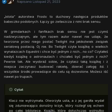
Napisano
Listopad 21, 2023
„Istota” autorstwa Frostx to duchowy następca produktów
babeczko podobnych. Łączy go zwłaszcza z nimi brak sensu.
W grimdarkach i fanfikach brak sensu nie jest czymś
nadzwyczajnym, ale tym razem autor nawet nie udaje, że
tworzona przez niego postać Twilight ma jakikolwiek związek
serialową postacią. Oj nie. Bo Twilight czyta książkę o wielkich
wynalazcach Equestrii i chce być jednym z nich... no co? Czytałeś
kiedyś książkę o astronautach i chciałeś być jednym z nich?
Pewnie tak. Ale wyobraź sobie, że czytasz taką książkę i z
miejsca zaczynasz budować rakietę, zbierać załogę itd. I
wszystkie środki prowadzące do celu są dozwolone. Możesz iść
nawet po trupach.
Cytat
Klacz nie wytrzymała. Otworzyła usta, a z jej gardła wydał
się zdumiewająco donośny krzyk, który rozległ się echem
po całej bibliotece. Książki, które dotychczas wolniutko