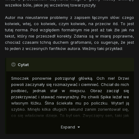
- Nieważne... - Teraz już jej to nie obchodziło. Chciała uciec
wszelkie bóle, jakie jej wcześniej towarzyszyły.
stąd jak najszybciej. Poczuła jak się czerwieni.
Autor ma nieustannie problemy z zapisem łącznym słów: czego
kolwiek, wtej, co kolwiek, czym kolwiek, na przeciw itd. To jest
tutaj norma. Pod względem formalnym nie jest aż tak źle jak na
tekst, który nie przeszedł korekty. Zdania są w miarę poprawne,
chociaż czasami tchną duchem grafomanii, co sugeruje, że jest
to jeden z wczesnych fanfików autora. Weźmy taki przykład:
Cytat
Smoczek ponownie potrząsnął główką. Och nie! Drzwi
powoli zaczynały się rozmazywać i ciemnieć. Chciał do nich
podbiec, jednak stał w miejscu. Obraz zaczął się
przekrzywiać i stawać niewyraźny. Po chwili Spike leżał we
własnym łóżku. Ślina ściekała mu po policzku. Wytarł ją
szybko. Minęło kilka długich sekund zanim zorientował się,
co się właściwie dzieje. To był sen. Zwyczajny sen, taki jak
milion innych zwyczajnych snów, o których należało
Expand
natychmiast zapomnieć, bo inaczej będą cię potem
prześladować przez resztę dnia. Smok jednak nie chciał