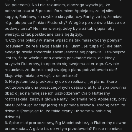
Nie polecam.). No i nie rozumiem, dlaczego wyszło jej, że
potrzeba akurat 5 postaci. Rozumiem Applejack, za jej silne
kopyta, Rainbow, za szybkie skrzydła, czy Rarity, za to, że miała
róg... ale po co Pinkie i Fluttershy? W ogóle po co dwie klacze do
budowy torsu? No i nie wierzę, żeby była aż tak głupia, aby
wierzyć, iż tak poskładane ciała będą żyły.
4. Czy ona byłaby w stanie wpaść na tak masakryczny pomysł?
Rozumiem, że realizacją zajęła się... umm... jej tulpa (?), ale plan
swojego dzieła stworzyła zanim jeszcze się pojawiła. Dziwniejsze
jest to, że to właśnie ona chciała poskładać ciała, ale kiedy
przyszła Fluttershy, to opierała się swojemu alter-ego. Czy nie
rozumiała, że do realizacji swojego planu potrzebowała ciał?
Skąd więc miała je wziąć, z cmentarza?
5. Nie jestem też przekonany co do realizacji jej planu. Skoro
potrzebowała ona poszczególnych części ciał, to chyba powinna
dbać o jak najmniejsze ich uszkodzenie? Ciało Fluttershy
roztrzaskała, zaszyła głowę Rarity i połamała nogi Applejack, przy
okazji próbując odciąć jedną za pomocą drewna. Trochę brzmi to
dziwnie (Pomijając to, że takie czyny już same w sobie są
dziwne.)
6. Spike miał prorocze sny, Big Macintosh też, a Fluttershy dziwne
przeczucia... A gdzie ta, co w tym przodowała? Pinkie nie miała