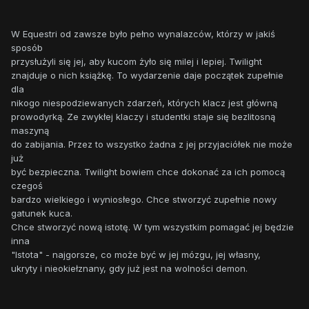
W Equestri od zawsze było pełno wynalazców, którzy w jakiś
sposób
przysłużyli się jej, aby kucom żyło się milej i lepiej. Twilight
znajduje o nich książkę. To wydarzenie daje początek zupełnie
dla
nikogo niespodziewanych zdarzeń, których klacz jest główną
prowodyrką. Ze zwykłej klaczy i studentki staje się bezlitosną
maszyną
do zabijania. Przez to wszystko żadna z jej przyjaciółek nie może
już
być bezpieczna. Twilight bowiem chce dokonać za ich pomocą
czegoś
bardzo wielkiego i wyniosłego. Chce stworzyć zupełnie nowy
gatunek kuca.
Chce stworzyć nową istotę. W tym wszystkim pomagać jej będzie
inna
"Istota" - najgorsze, co może być w jej mózgu, jej własny,
ukryty i nieokiełznany, gdy już jest na wolności demon.