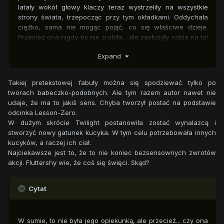
latały wokół głowy klaczy teraz wystrzeliły na wszystkie
strony świata, trzepocząc przy tym okładkami. Oddychała
ciężko, sama nie mogąc pojąć, co się właściwe dzieje.
Przecież ona nigdy by nie zrobiła... ale zasłużyły sobie na to!
Nie chcą jej pomóc! Twilight chce zostać wynalazcą, aby
Expand
przysłużyć się Euquestri, a one tylko milczą i nie chcą dać jej
choćby odrobiny natchnienia! One są złe! Twilight jest zła!
Bardzo zła!
Takiej pretekstowej fabuły można się spodziewać tylko po
tworach babeczko-podobnych. Ale tym razem autor nawet nie
udaje, że ma to jakiś sens. Chyba tworzył postać na podstawie
odcinka Lesson-Zero.
W dużym skrócie Twilight postanowiła zostać wynalazcą i
stworzyć nowy gatunek kucyka. W tym celu potrzebowała innych
kucyków, a raczej ich ciał.
Najciekawsze jest to, że to nie koniec bezsensownych zwrotów
akcji. Fluttershy wie, że coś się święci. Skąd?
Cytat
W sumie, to nie była jego opiekunką, ale przecież... czy ona