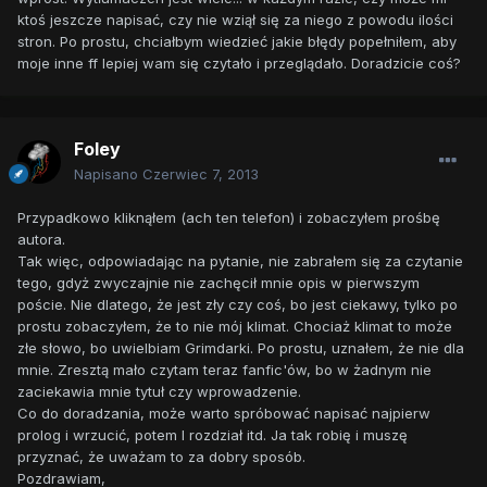
ktoś jeszcze napisać, czy nie wziął się za niego z powodu ilości
stron. Po prostu, chciałbym wiedzieć jakie błędy popełniłem, aby
moje inne ff lepiej wam się czytało i przeglądało. Doradzicie coś?
Foley
Napisano
Czerwiec 7, 2013
Przypadkowo kliknąłem (ach ten telefon) i zobaczyłem prośbę
autora.
Tak więc, odpowiadając na pytanie, nie zabrałem się za czytanie
tego, gdyż zwyczajnie nie zachęcił mnie opis w pierwszym
poście. Nie dlatego, że jest zły czy coś, bo jest ciekawy, tylko po
prostu zobaczyłem, że to nie mój klimat. Chociaż klimat to może
złe słowo, bo uwielbiam Grimdarki. Po prostu, uznałem, że nie dla
mnie. Zresztą mało czytam teraz fanfic'ów, bo w żadnym nie
zaciekawia mnie tytuł czy wprowadzenie.
Co do doradzania, może warto spróbować napisać najpierw
prolog i wrzucić, potem I rozdział itd. Ja tak robię i muszę
przyznać, że uważam to za dobry sposób.
Pozdrawiam,