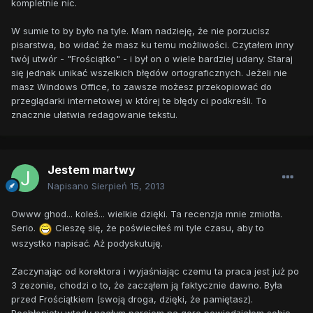
kompletnie nic.
W sumie to by było na tyle. Mam nadzieję, że nie porzucisz
pisarstwa, bo widać że masz ku temu możliwości. Czytałem inny
twój utwór - "Frościątko" - i był on o wiele bardziej udany. Staraj
się jednak unikać wszelkich błędów ortograficznych. Jeżeli nie
masz Windows Office, to zawsze możesz przekopiować do
przeglądarki internetowej w której te błędy ci podkreśli. To
znacznie ułatwia redagowanie tekstu.
Jestem martwy
Napisano
Sierpień 15, 2013
Owww ghod... koleś... wielkie dzięki. Ta recenzja mnie zmiotła.
Serio.
Cieszę się, że poświeciłeś mi tyle czasu, aby to
wszystko napisać. Aż podyskutuję.
Zaczynając od korektora i wyjaśniając czemu ta praca jest już po
3 zezonie, chodzi o to, że zacząłem ją faktycznie dawno. Była
przed Frościątkiem (swoją droga, dzięki, że pamiętasz).
Pochłonięty wtedy nagłym parciem na gore powiedziałem sobię,