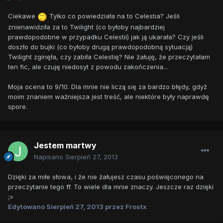
Ciekawe
Tylko co powiedziała na to Celestia? Jeśli
znienawidziła za to Twilight (co byłoby najbardziej
prawdopodobne w przypadku Celestii) jak ją ukarała? Czy jeśli
doszło do bujki (co byłoby drugą prawdopodobną sytuacją)
Twilight zginęła, czy zabiła Celestię? Nie żałuję, że przeczytałam
ten fic, ale czuję niedosyt z powodu zakończenia...
Moja ocena to 9/10. Dla mnie nie liczą się za bardzo błędy, gdyż
moim znaniem ważniejsza jest treść, ale niektóre były naprawdę
spore.
Jestem martwy
Napisano
Sierpień 27, 2013
Dzięki za miłe słowa, i że nie żałujesz czasu poświęconego na
przeczytanie tego ff. To wiele dla mnie znaczy. Jeszcze raz dzięki
;>
Edytowano
Sierpień 27, 2013
przez Frostx