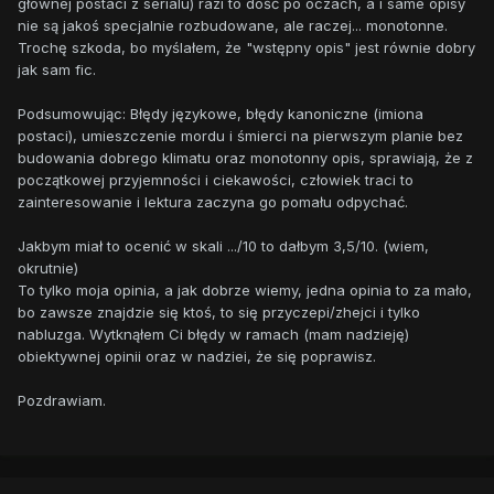
głównej postaci z serialu) razi to dość po oczach, a i same opisy
nie są jakoś specjalnie rozbudowane, ale raczej... monotonne.
Trochę szkoda, bo myślałem, że "wstępny opis" jest równie dobry
jak sam fic.
Podsumowując: Błędy językowe, błędy kanoniczne (imiona
postaci), umieszczenie mordu i śmierci na pierwszym planie bez
budowania dobrego klimatu oraz monotonny opis, sprawiają, że z
początkowej przyjemności i ciekawości, człowiek traci to
zainteresowanie i lektura zaczyna go pomału odpychać.
Jakbym miał to ocenić w skali .../10 to dałbym 3,5/10. (wiem,
okrutnie)
To tylko moja opinia, a jak dobrze wiemy, jedna opinia to za mało,
bo zawsze znajdzie się ktoś, to się przyczepi/zhejci i tylko
nabluzga. Wytknąłem Ci błędy w ramach (mam nadzieję)
obiektywnej opinii oraz w nadziei, że się poprawisz.
Pozdrawiam.