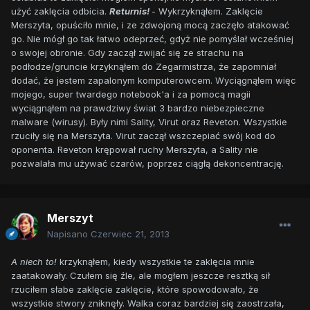
użyć zaklęcia odbicia.
Returnis!
- Wykrzyknąłem. Zaklęcie
Merszyta, opuściło mnie, i ze zdwojoną mocą zaczęło atakować
go. Nie mógł go tak łatwo odeprzeć, gdyż nie pomyślał wcześniej
o swojej obronie. Gdy zaczął zwijać się ze strachu na
podłodze/gruncie krzyknąłem do Zegarmistrza, że zapomniał
dodać, że jestem zapalonym komputerowcem. Wyciągnąłem więc
mojego, super twardego notebook'a i za pomocą magii
wyciągnąłem na prawdziwy świat 3 bardzo niebezpieczne
malware (wirusy). Były nimi Sality, Virut oraz Reveton. Wszystkie
rzuciły się na Merszyta. Virut zaczął wszczepiać swój kod do
oponenta. Reveton krępował ruchy Merszyta, a Sality nie
pozwalała mu używać czarów, poprzez ciągłą dekoncentrację.
Merszyt
Napisano
Czerwiec 21, 2013
A niech to!
krzyknąłem, kiedy wszystkie te zaklęcia mnie
zaatakowały. Czułem się źle, ale mogłem jeszcze resztką sił
rzuciłem słabe zaklęcie zaklęcie, które spowodowało, że
wszystkie stwory zniknęły. Walka coraz bardziej się zaostrzała,