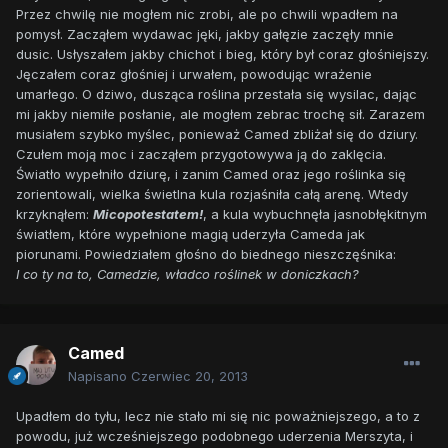
Przez chwilę nie mogłem nic zrobi, ale po chwili wpadłem na
pomysł. Zacząłem wydawac jęki, jakby gałęzie zaczęły mnie
dusic. Usłyszałem jakby chichot i bieg, który był coraz głośniejszy.
Jęczałem coraz głośniej i urwałem, powodując wrażenie
umarłego. O dziwo, dusząca roślina przestała się wysilac, dając
mi jakby niemiłe posłanie, ale mogłem zebrac trochę sił. Zarazem
musiałem szybko myślec, ponieważ Camed zbliżał się do dziury.
Czułem moją moc i zacząłem przygotowywa ją do zaklęcia.
Światło wypełniło dziurę, i zanim Camed oraz jego roślinka się
zorientowali, wielka świetlna kula rozjaśniła całą arenę. Wtedy
krzyknąłem:
Micopotestatem!
, a kula wybuchnęła jasnobłękitnym
światłem, które wypełnione magią uderzyła Cameda jak
piorunami. Powiedziałem głośno do biednego nieszczęśnika:
I co ty na to, Camedzie, władco roślinek w doniczkach?
Camed
Napisano
Czerwiec 20, 2013
Upadłem do tyłu, lecz nie stało mi się nic poważniejszego, a to z
powodu, już wcześniejszego podobnego uderzenia Merszyta, i