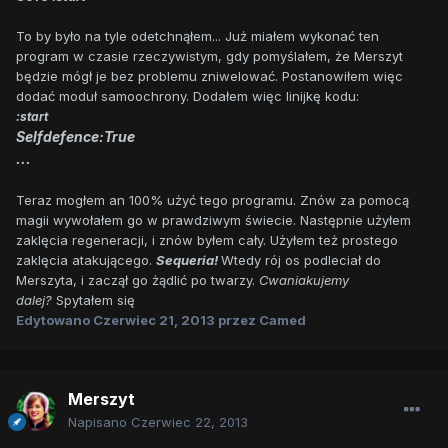
To by było na tyle odetchnąłem... Już miałem wykonać ten
program w czasie rzeczywistym, gdy pomyślałem, że Merszyt
będzie mógł je bez problemu zniwelować. Postanowiłem więc
dodać moduł samoochrony. Dodałem więc linijkę kodu:
:start
Selfdefence:True
...
Teraz mogłem an 100% użyć tego programu. Znów za pomocą
magii wywołałem go w prawdziwym świecie. Następnie użyłem
zaklęcia regeneracji, i znów byłem cały. Użyłem też prostego
zaklęcia atakującego.
Sequeria!
Wtedy rój os podleciał do
Merszyta, i zaczął go żądlić po twarzy.
Cwaniakujemy
dalej?
Spytałem się
Edytowano
Czerwiec 21, 2013
przez Camed
Merszyt
Napisano
Czerwiec 22, 2013