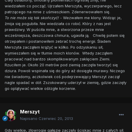
Cały osłabiony, omotany płomieniach ognistej żmiji, nie
wiedziałem co począć. Ujrzałem Merszyta, wyczerpanego, lecz
patrzącego na mnie z uśmieszkiem. Zdenerwowałem się.
To nie może się tak skończyć!
- Wezwałem me klony. Widząc je,
żmija się pogubiła. Nie wiedziała co robić. Który z nas jest
prawdziwy. W puściła mnie, a stworzona przeze mnie
wcześniejsza, deszczowa chmura, ugasiła ją. Chwilę potem się
otrzepałem i postanowiłem zebrać trochę energii. Śladem
Merszyta zacząłem krążyć w kółko. Po odzyskaniu sił,
wymieszałem się w tłumie moich klonów. Wtedy zacząłem
pracować nad bardzo skomplikowanym zaklęciem Ziemi.
Rzuciłem je. Około 20 metrów pod ziemią zaczęła tworzyć się
dziura. Powoli wspinała się do góry aż dosięgła murawy. Niczego
nie świadomy, aczkolwiek coś podejrzewający Merszyt zaczął
nagle spadać w dół. Zszokowany uderzył w ziemię, gdzie zaczęły
go oplątywać wielkie oślizgłe korzenie.
Merszyt
Napisano
Czerwiec 20, 2013
Gdy wielkie, złowrogie gałęzie zaczęły ściskac mnie z całych sił.