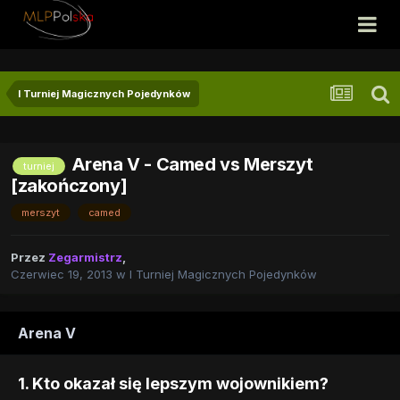
I Turniej Magicznych Pojedynków
Arena V - Camed vs Merszyt
turniej
[zakończony]
merszyt
camed
Przez
Zegarmistrz
,
Czerwiec 19, 2013
w
I Turniej Magicznych Pojedynków
Arena V
1. Kto okazał się lepszym wojownikiem?