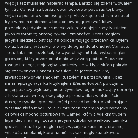
więc ja też musiałem nabierac tempa. Bardzo się zdenerwowałem
tym, że Camed za bardzo cwaniaczkował podczas tej bitwy,
więc nie postanowiłem byc gorszy. Ale zaklęcie ochronne nadal
było w moim mniemaniu bezsensowne, ponieważ bitwy
polegałaby jedynie na rzucanie zaklęc z mojej strony. Musiałem
jakoś rozbroic tę obronę rywala i zmiażdżyc. Teraz mogłem
jedynie siedziec, patrząc na oblicze mojego przeciwnika. Byłem
coraz bardziej wściekły, a oliwy do ognia dolał chichot Cameda.
Teraz tak mnie rozzłościł, że wybuchnąłem! Tak, wybuchnąłem
gniewem, który przemieniał mnie w dziwną postac. Zacząłem
rosnąc i rosnąc, moje zęby zamieniły się w kły, a skóra pokryła
się czerwonymi łuskami. Poczułem, że jestem wielkim,
krwistoczerwonym smokiem. Ruszyłem na przeciwnika i, bez
najmniejszego wysiłku krzyknąłem:
Elementorio!!!
, po czym z
mojej paszczy wyleciały moce żywiołów: ogień niszczący obronę i
z lekka przeciwnika, skały bijące przeciwnika, wielkie liście
duszące rywala i grad wielkości piłek od baseballa zabierające
wszelkie złoża magii. Po kilku minutach stałem ja jako normalny
człowiek i mocno poturbowany Camed, który z wielkim trudem
łapał dech, a magii została jedynie odrobinka wielkości ziarnku
grochu. Teraz to ja mogłem się zwycięsko zaśmiac z średniej
wielkości smokami, które na mój rozkaz mogły zaatakowac