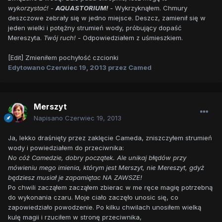
wykorzystać!
-
AQUASTORIUM!
- Wykrzyknąłem. Chmury
deszczowe zebrały się w jedno miejsce. Deszcz, zamienił się w
jeden wielki i potężny strumień wody, próbujący dopaść
Mereszyta.
Twój ruch! -
Odpowiedziałem z uśmieszkiem.
[Edit] Zmieniłem pochyłość czcionki
Edytowano
Czerwiec 19, 2013
przez Camed
Merszyt
Napisano
Czerwiec 19, 2013
Ja, lekko draśnięty przez zaklęcie Cameda, zniszczyłem strumień
wody i powiedziałem do przeciwnika:
No cóż Camedzie, dobry początek. Ale unikaj błędów przy
mówieniu mego imienia, którym jest Merszyt, nie Mereszyt, gdyż
będziesz musiał je zapamiętac NA ZAWSZE!
Po chwili zacząłem zacząłem zbierac w me ręce magię potrzebną
do wykonania czaru. Moje ciało zaczęło unosic się, co
zapowiedziało powodzenie. Po kilku chwilach unosiłem wielką
kulę magii i rzuciłem w stronę przeciwnika,