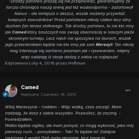
-Drodzy państwo proszę się nie przejmować, gwarantujemy że
tarcza chroniąca naszą arenę jest też wodoodporna - zażartował
Alexus - ale mniejsza o deszcz, wszak możemy przywitać
kolejnych zawodników! Przed państwem młody ciałem lecz silny
duchem fan tenisa stołowego. Tak drodzy państwo, to nie kto inny
jak
Camed
który zaszczycił nas swoją obecnością w naszym jakże
skromnym turnieju. Lecz niech nie spoczywa na laurach, wszak
jego przeciwnikiem będzie nie kto inny jak sam
Merszyt
! Ten młody
mag interesuje się zarówno pisaniem jak i rysowaniem, miejmy
więc nadzieję iż oboje dadzą z siebie co najlepsze!
Edytowano
Luty 4, 2016
przez Hoffman
Camed
Napisano
Czerwiec 19, 2013
Witaj Mereszycie
- rzekłem -
Więc walkę, czas zacząć. Mam
nadzieję, że dasz z siebie wszystko. Pozwolisz, że zacznę.
-
Powiedziałem.
Walka będzie ciężka, ale mam pomysł, co mogę wykonać, jako mój
pierwszy ruch.
- pomyślałem -
Tak! To będzie to! Zaklęcie
związane z wodą! Dziś pada okropnie, lecz mogę to