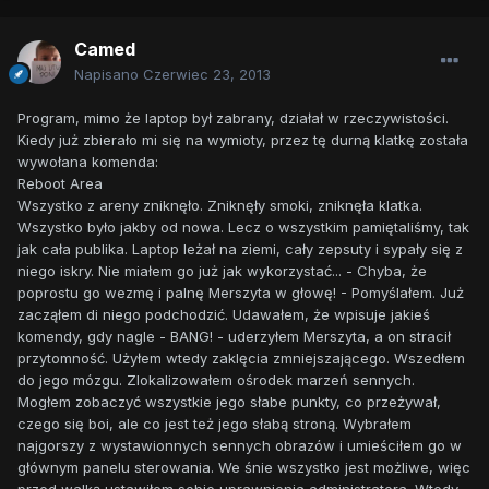
Camed
Napisano
Czerwiec 23, 2013
Program, mimo że laptop był zabrany, działał w rzeczywistości.
Kiedy już zbierało mi się na wymioty, przez tę durną klatkę została
wywołana komenda:
Reboot Area
Wszystko z areny zniknęło. Zniknęły smoki, zniknęła klatka.
Wszystko było jakby od nowa. Lecz o wszystkim pamiętaliśmy, tak
jak cała publika. Laptop leżał na ziemi, cały zepsuty i sypały się z
niego iskry. Nie miałem go już jak wykorzystać... - Chyba, że
poprostu go wezmę i palnę Merszyta w głowę! - Pomyślałem. Już
zacząłem di niego podchodzić. Udawałem, że wpisuje jakieś
komendy, gdy nagle - BANG! - uderzyłem Merszyta, a on stracił
przytomność. Użyłem wtedy zaklęcia zmniejszającego. Wszedłem
do jego mózgu. Zlokalizowałem ośrodek marzeń sennych.
Mogłem zobaczyć wszystkie jego słabe punkty, co przeżywał,
czego się boi, ale co jest też jego słabą stroną. Wybrałem
najgorszy z wystawionnych sennych obrazów i umieściłem go w
głównym panelu sterowania. We śnie wszystko jest możliwe, więc