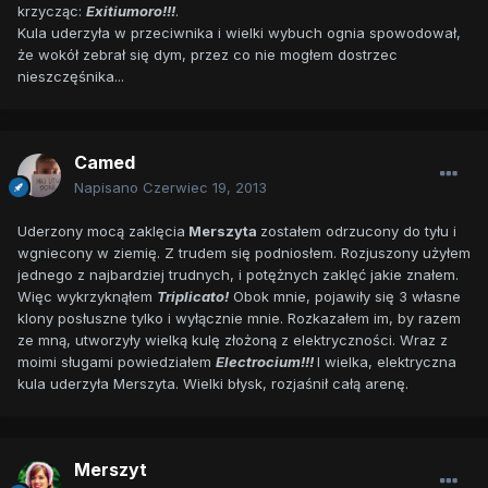
krzycząc:
Exitiumoro!!!
.
Kula uderzyła w przeciwnika i wielki wybuch ognia spowodował,
że wokół zebrał się dym, przez co nie mogłem dostrzec
nieszczęśnika...
Camed
Napisano
Czerwiec 19, 2013
Uderzony mocą zaklęcia
Merszyta
zostałem odrzucony do tyłu i
wgniecony w ziemię. Z trudem się podniosłem. Rozjuszony użyłem
jednego z najbardziej trudnych, i potężnych zaklęć jakie znałem.
Więc wykrzyknąłem
Triplicato!
Obok mnie, pojawiły się 3 własne
klony posłuszne tylko i wyłącznie mnie. Rozkazałem im, by razem
ze mną, utworzyły wielką kulę złożoną z elektryczności. Wraz z
moimi sługami powiedziałem
Electrocium!!!
I wielka, elektryczna
kula uderzyła Merszyta. Wielki błysk, rozjaśnił całą arenę.
Merszyt