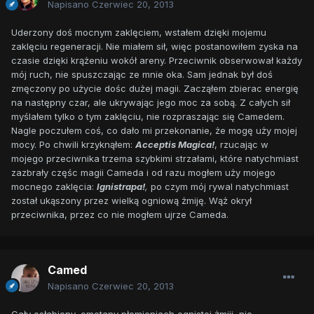
Napisano
Czerwiec 20, 2013
Uderzony doś mocnym zaklęciem, wstałem dzięki mojemu
zaklęciu regeneracji. Nie miałem sił, więc postanowiłem zyska na
czasie dzięki krążeniu wokół areny. Przeciwnik obserwował każdy
mój ruch, nie spuszczając ze mnie oka. Sam jednak był doś
zmęczony po użycie dośc dużej magii. Zacząłem zbierac energię
na następny czar, ale ukrywając jego moc za sobą. Z całych sił
myślałem tylko o tym zaklęciu, nie rozpraszając się Camedem.
Nagle poczułem coś, co dało mi przekonanie, że mogę uży mojej
mocy. Po chwili krzyknąłem:
Acceptis Magica!
, rzucając w
mojego przeciwnika trzema szybkimi strzałami, które natychmiast
zazbrały częśc magii Cameda i od razu mogłem uży mojego
mocnego zaklęcia:
Ignistrapa!
,
po czym mój rywal natychmiast
został ukąszony przez wielką ogniową żmiję. Wąż okrył
przeciwnika, przez co nie mogłem ujrze Cameda.
Camed
Napisano
Czerwiec 20, 2013