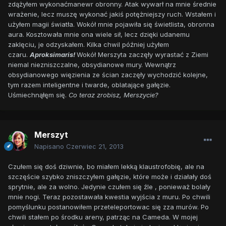
zdążyłem wykonaćmanewr obronny. Atak wywarł na mnie średnie
wrażenie, lecz muszę wykonać jakiś potężniejszy ruch. Wstałem i
użyłem magii światła. Wokół mnie pojawiła się świetlista, obronna
aura. Kosztowała mnie ona wiele sił, lecz dzięki udanemu
zaklęciu, je odzyskałem. Kilka chwil później użyłem
czaru.
Aproksimaris!
Wokół Merszyta zaczęły wyrastać z Ziemi
niemal niezniszczalne, obsydianowe mury. Wewnątrz
obsydianowego więzienia ze ścian zaczęły wychodzić kolejne,
tym razem inteligentne i twarde, oblatające gałęzie.
Uśmiechnąłęm się.
Co teraz zrobisz, Merszycie?
Merszyt
Napisano
Czerwiec 21, 2013
Czułem się doś dziwnie, bo miałem lekką klaustrofobię, ale na
szczęście szybko zniszczyłem gałęzie, które może i działały doś
sprytnie, ale za wolno. Jedynie czułem się źle , ponieważ bolały
mnie nogi. Teraz pozostawała kwestia wyjścia z muru. Po chwili
pomyślunku postanowiłem przeteleportowac się zza murów. Po
chwili stałem po środku areny, patrząc na Cameda. W mojej