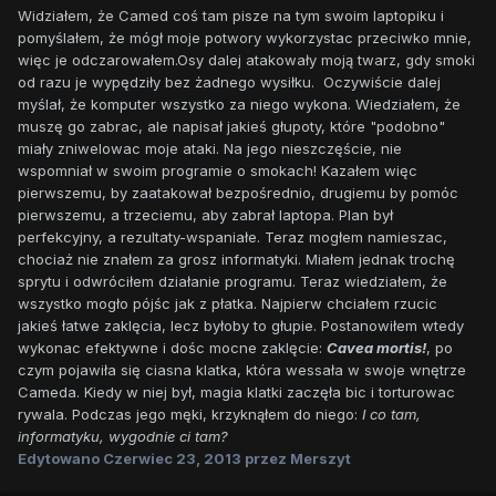
Widziałem, że Camed coś tam pisze na tym swoim laptopiku i
pomyślałem, że mógł moje potwory wykorzystac przeciwko mnie,
więc je odczarowałem.Osy dalej atakowały moją twarz, gdy smoki
od razu je wypędziły bez żadnego wysiłku. Oczywiście dalej
myślał, że komputer wszystko za niego wykona. Wiedziałem, że
muszę go zabrac, ale napisał jakieś głupoty, które "podobno"
miały zniwelowac moje ataki. Na jego nieszczęście, nie
wspomniał w swoim programie o smokach! Kazałem więc
pierwszemu, by zaatakował bezpośrednio, drugiemu by pomóc
pierwszemu, a trzeciemu, aby zabrał laptopa. Plan był
perfekcyjny, a rezultaty-wspaniałe. Teraz mogłem namieszac,
chociaż nie znałem za grosz informatyki. Miałem jednak trochę
sprytu i odwróciłem działanie programu. Teraz wiedziałem, że
wszystko mogło pójśc jak z płatka. Najpierw chciałem rzucic
jakieś łatwe zaklęcia, lecz byłoby to głupie. Postanowiłem wtedy
wykonac efektywne i dośc mocne zaklęcie:
Cavea mortis!
, po
czym pojawiła się ciasna klatka, która wessała w swoje wnętrze
Cameda. Kiedy w niej był, magia klatki zaczęła bic i torturowac
rywala. Podczas jego męki, krzyknąłem do niego:
I co tam,
informatyku, wygodnie ci tam?
Edytowano
Czerwiec 23, 2013
przez Merszyt