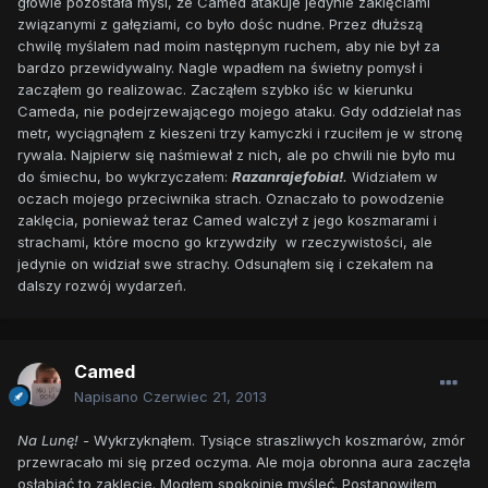
głowie pozostała myśl, że Camed atakuje jedynie zaklęciami
związanymi z gałęziami, co było dośc nudne. Przez dłuższą
chwilę myślałem nad moim następnym ruchem, aby nie był za
bardzo przewidywalny. Nagle wpadłem na świetny pomysł i
zacząłem go realizowac. Zacząłem szybko iśc w kierunku
Cameda, nie podejrzewającego mojego ataku. Gdy oddzielał nas
metr, wyciągnąłem z kieszeni trzy kamyczki i rzuciłem je w stronę
rywala. Najpierw się naśmiewał z nich, ale po chwili nie było mu
do śmiechu, bo wykrzyczałem:
Razanrajefobia!
.
Widziałem w
oczach mojego przeciwnika strach. Oznaczało to powodzenie
zaklęcia, ponieważ teraz Camed walczył z jego koszmarami i
strachami, które mocno go krzywdziły w rzeczywistości, ale
jedynie on widział swe strachy. Odsunąłem się i czekałem na
dalszy rozwój wydarzeń.
Camed
Napisano
Czerwiec 21, 2013
Na Lunę! -
Wykrzyknąłem. Tysiące straszliwych koszmarów, zmór
przewracało mi się przed oczyma. Ale moja obronna aura zaczęła
osłabiać to zaklęcie. Mogłem spokojnie myśleć. Postanowiłem