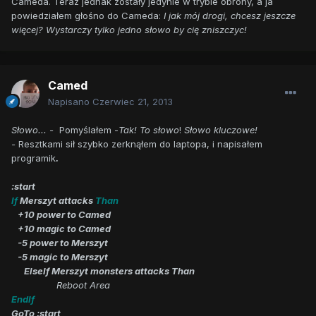
Cameda. Teraz jednak zostały jedynie w trybie obrony, a ja
powiedziałem głośno do Cameda:
I jak mój drogi, chcesz jeszcze
więcej? Wystarczy tylko jedno słowo by cię zniszczyc!
Camed
Napisano
Czerwiec 21, 2013
Słowo... -
Pomyślałem -
Tak! To słowo
!
Słowo kluczowe!
-
Resztkami sił szybko zerknąłem do laptopa, i napisałem
programik
.
:start
If
Merszyt attacks
Than
+10 power to Camed
+10 magic to Camed
-5 power to Merszyt
-5 magic to Merszyt
ElseIf
Merszyt monsters attacks
Than
Reboot Area
EndIf
GoTo :start