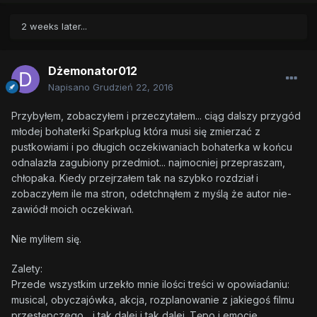
2 weeks later...
Dżemonator012
Napisano
Grudzień 22, 2016
Przybyłem, zobaczyłem i przeczytałem... ciąg dalszy przygód
młodej bohaterki Sparkplug która musi się zmierzać z
pustkowiami i po długich oczekiwaniach bohaterka w końcu
odnalazła zagubiony przedmiot... najmocniej przepraszam,
chłopaka. Kiedy przejrzałem tak na szybko rozdział i
zobaczyłem ile ma stron, odetchnąłem z myślą że autor nie-
zawiódł moich oczekiwań.
Nie myliłem się.
Zalety:
Przede wszystkim urzekło mnie ilości treści w opowiadaniu:
musical, obyczajówka, akcja, rozplanowanie z jakiegoś filmu
przestępczego... i tak dalej i tak dalej. Tępo i emocje