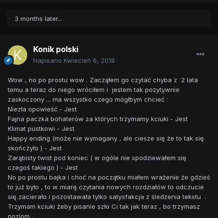
3 months later...
Konik polski
Napisano
Kwiecień 6, 2018
Wow , no po prostu wow . Zacząłem go czytać chyba z 2 lata
temu a teraz do niego wróciłem i jestem tak pozytywnie
zaskoczony ... ma wszystko czego mógłbym chcieć :
Niezła opowieść - Jest
Fajna paczka bohaterów za których trzymamy kciuki - Jest
Klimat pustkowi - Jest
Happy ending (może nie wymagany , ale ciesze się że to tak się
skończyło ) - Jest
Zarąbisty twist pod koniec ( w ogóle nie spodziewałem się
czegoś takiego ) - Jest
No po prostu bajka i choć na początku miałem wrażenie że gdzieś
to już było , to w miarę czytania nowych rozdziałów to odczucie
się zacierało i pozostawała tylko satysfakcja z śledzenia tekstu .
Trzymam kciuki żeby pisanie szło Ci tak jak teraz , bo trzymasz
poziom .