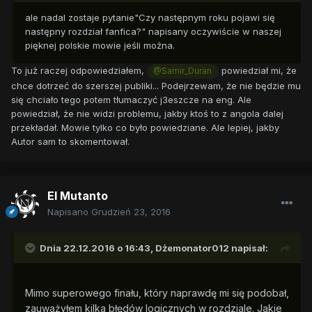
ale nadal zostaje pytanie"Czy następnym roku pojawi się
następny rozdział fanfica?" napisany oczywiście w naszej
pięknej polskie mowie jeśli można.
To już raczej odpowiedziałem,
powiedział mi, że
@Samir_Duran
chce dotrzeć do szerszej publiki... Podejrzewam, że nie będzie mu
się chciało tego potem tłumaczyć j3eszcze na eng. Ale
powiedział, że nie widzi problemu, jakby ktoś to z angola dalej
przekładał. Mowie tylko co było powiedziane. Ale lepiej, jakby
Autor sam to skomentował.
El Mutanto
Napisano
Grudzień 23, 2016
Dnia 22.12.2016 o 16:43,
Dżemonator012
napisał:
Mimo superowego finału, który naprawdę mi się podobał,
zauważyłem kilka błędów logicznych w rozdziale. Jakie