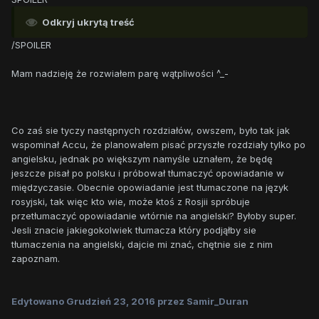
mnie troszkę naciągane(ale to moja opinia więc nie
musisz jej brać na poważnie)
Odkryj ukrytą treść
/SPOILER
Mam nadzieję że rozwiałem parę wątpliwości ^_-
Co zaś sie tyczy następnych rozdziałów, owszem, było tak jak
wspominał Accu, że planowałem pisać przyszłe rozdziały tylko po
angielsku, jednak po większym namyśle uznałem, że będę
jeszcze pisał po polsku i próbował tłumaczyć opowiadanie w
międzyczasie. Obecnie opowiadanie jest tłumaczone na język
rosyjski, tak więc kto wie, może ktoś z Rosjii spróbuje
przetłumaczyć opowiadanie wtórnie na angielski? Byłoby super.
Jesli znacie jakiegokolwiek tłumacza który podjąłby sie
tłumaczenia na angielski, dajcie mi znać, chętnie sie z nim
zapoznam.
Edytowano
Grudzień 23, 2016
przez Samir_Duran