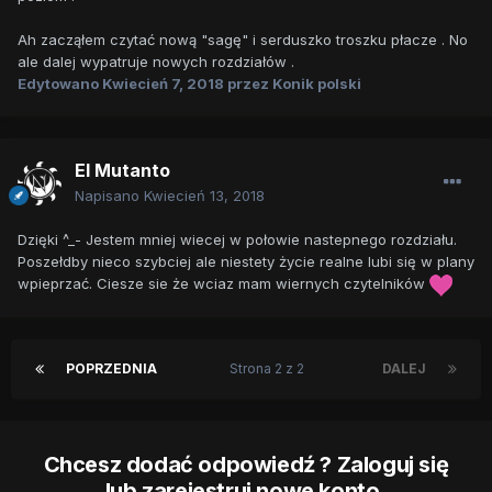
Ah zacząłem czytać nową "sagę" i serduszko troszku płacze . No
ale dalej wypatruje nowych rozdziałów .
Edytowano
Kwiecień 7, 2018
przez Konik polski
El Mutanto
Napisano
Kwiecień 13, 2018
Dzięki ^_- Jestem mniej wiecej w połowie nastepnego rozdziału.
Poszełdby nieco szybciej ale niestety życie realne lubi się w plany
wpieprzać. Ciesze sie że wciaz mam wiernych czytelników
POPRZEDNIA
Strona 2 z 2
DALEJ
Chcesz dodać odpowiedź ? Zaloguj się
lub zarejestruj nowe konto.