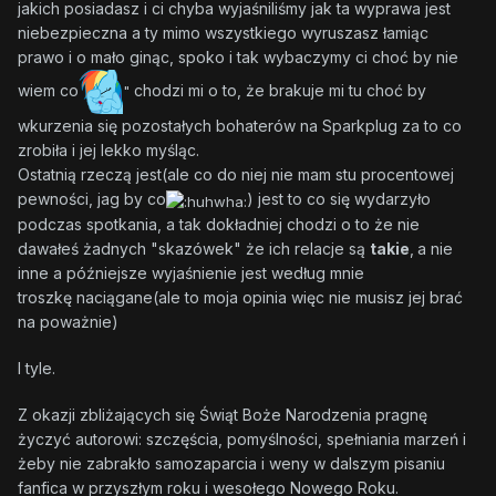
jakich posiadasz i ci chyba wyjaśniliśmy jak ta wyprawa jest
niebezpieczna a ty mimo wszystkiego wyruszasz łamiąc
prawo i o mało ginąc, spoko i tak wybaczymy ci choć by nie
wiem co
chodzi mi o to, że brakuje mi tu choć by
"
wkurzenia się pozostałych bohaterów na Sparkplug za to co
zrobiła i jej lekko myśląc.
Ostatnią rzeczą jest(ale co do niej nie mam stu procentowej
pewności, jag by co
) jest to co się wydarzyło
podczas spotkania, a tak dokładniej chodzi o to że nie
dawałeś żadnych "skazówek" że ich relacje są
takie
,
a nie
inne a późniejsze wyjaśnienie jest według mnie
troszkę naciągane(ale to moja opinia więc nie musisz jej brać
na poważnie)
I tyle.
Z okazji zbliżających się Świąt Boże Narodzenia pragnę
życzyć autorowi: szczęścia, pomyślności, spełniania marzeń i
żeby nie zabrakło samozaparcia i weny w dalszym pisaniu
fanfica w przyszłym roku i wesołego Nowego Roku.