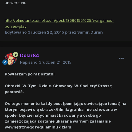
uniwersum.
http://elmutanto.tumblr.com/post/135661551025/wargames-
ponies-play
Edytowano
Grudzień 22, 2015
przez Samir_Duran
Dolar84
Napisano
Grudzień 21, 2015
Powtarzam po raz ostatni.
Obrazki. W. Tym. Dziale. Chowamy. W. Spoilery! Proszę
poprawić.
Od tego momentu każdy post (pomijając otwierające temat) na
którym pojawi się obrazek/filmik/grafika nie schowana w
spoiler będzie natychmiast kasowany a osoba go
zamieszczająca zostanie ukarana warnem za łamanie
wewnętrznego regulaminu działu.