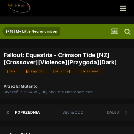
[+18] My Little Necronomicon
Fallout: Equestria - Crimson Tide [NZ]
[Crossover][Violence][Przygoda][Dark]
[dark]
[przygoda]
[violence]
[crossover]
Przez
El Mutanto
,
Styczeń 7, 2014
w
[+18] My Little Necronomicon
POPRZEDNIA
Strona 2 z 2
DALEJ