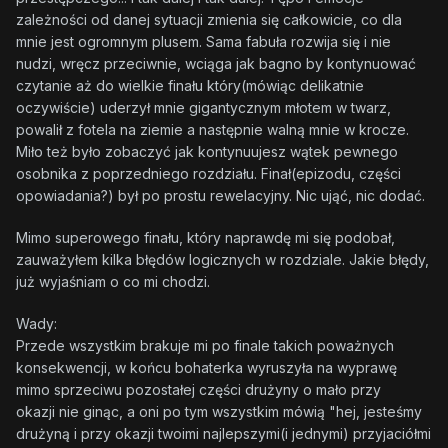
zależności od danej sytuacji zmienia się całkowicie, co dla
mnie jest ogromnym plusem. Sama fabuła rozwija się i nie
nudzi, wręcz przeciwnie, wciąga jak bagno by kontynuować
czytanie aż do wielkie finału który(mówiąc delikatnie
oczywiście) uderzył mnie gigantycznym młotem w twarz,
powalił z fotela na ziemie a następnie walną mnie w krocze.
Miło też było zobaczyć jak kontynuujesz wątek pewnego
osobnika z poprzedniego rozdziału. Finał(epizodu, części
opowiadania?) był po prostu rewelacyjny. Nic ująć, nic dodać.
Mimo superowego finału, który naprawdę mi się podobał,
zauważyłem kilka błędów logicznych w rozdziale. Jakie błędy,
już wyjaśniam o co mi chodzi.
Wady:
Przede wszystkim brakuje mi po finale takich poważnych
konsekwencji, w końcu bohaterka wyruszyła na wyprawę
mimo sprzeciwu pozostałej części drużyny o mało przy
okazji nie ginąc, a oni po tym wszystkim mówią "hej, jesteśmy
drużyną i przy okazji twoimi najlepszymi(i jednymi) przyjaciółmi