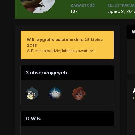
ZAWARTOŚĆ
REJESTRACJA
107
Lipiec 2, 201
W
W.B. wygrał w ostatnim dniu 29 Lipiec
2018
W.B. ma najbardziej lubianą zawartość!
3 obserwujących
O W.B.