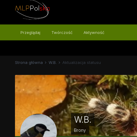
Przeglądaj
Twórczość
Aktywność
Strona główna
W.B.
Aktualizacja statusu
W.B.
Brony