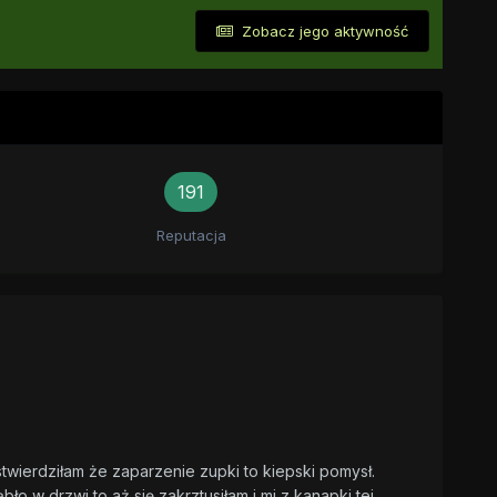
Zobacz jego aktywność
191
Reputacja
 stwierdziłam że zaparzenie zupki to kiepski pomysł.
ło w drzwi to aż się zakrztusiłam i mi z kanapki tej