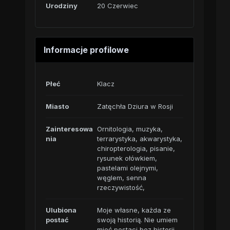
Urodziny
20 Czerwiec
Informacje profilowe
Płeć
Klacz
Miasto
Zatęchła Dziura w Rosji
Zainteresowa
Ornitologia, muzyka,
nia
terrarystyka, akwarystyka,
chiropterologia, pisanie,
rysunek ołówkiem,
pastelami olejnymi,
węglem, senna
rzeczywistość,
Ulubiona
Moje własne, każda ze
postać
swoją historią. Nie umiem
mieć postaci bez historii.