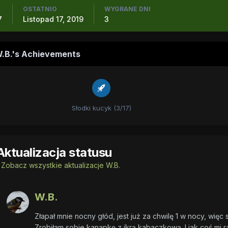
OSTATNIO
WYGRANE DNI
7
Listopad 17, 2019
3
.B.'s Achievements
Słodki kucyk (3/17)
Aktualizacja statusu
Zobacz wszystkie aktualizacje W.B.
W.B.
Złapał mnie nocny głód, jest już za chwilę 1 w nocy, więc
Zrobiłam sobie kanapkę z ikrą kabaczkową. I jak coś mi rąb