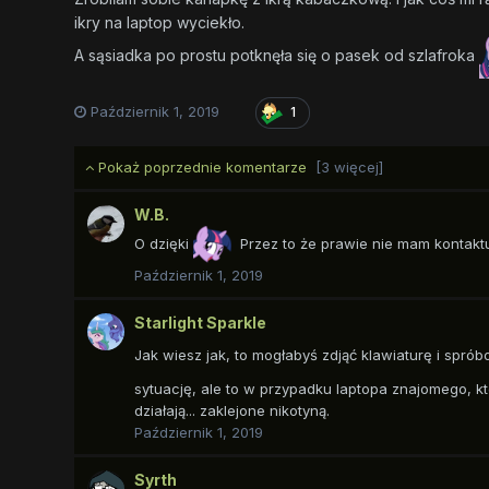
ikry na laptop wyciekło.
A sąsiadka po prostu potknęła się o pasek od szlafroka
Październik 1, 2019
1
Pokaż poprzednie komentarze
[3 więcej]
W.B.
O dzięki
Przez to że prawie nie mam kontaktu 
Październik 1, 2019
Starlight Sparkle
Jak wiesz jak, to mogłabyś zdjąć klawiaturę i spró
sytuację, ale to w przypadku laptopa znajomego, k
działają... zaklejone nikotyną.
Październik 1, 2019
Syrth