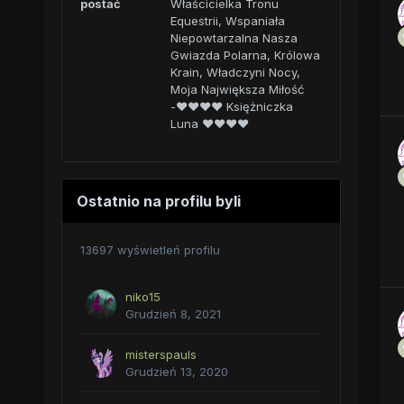
postać
Właścicielka Tronu
Equestrii, Wspaniała
Niepowtarzalna Nasza
Gwiazda Polarna, Królowa
Krain, Władczyni Nocy,
Moja Największa Miłość
-♥♥♥♥ Księżniczka
Luna ♥♥♥♥
Ostatnio na profilu byli
13697 wyświetleń profilu
niko15
Grudzień 8, 2021
misterspauls
Grudzień 13, 2020