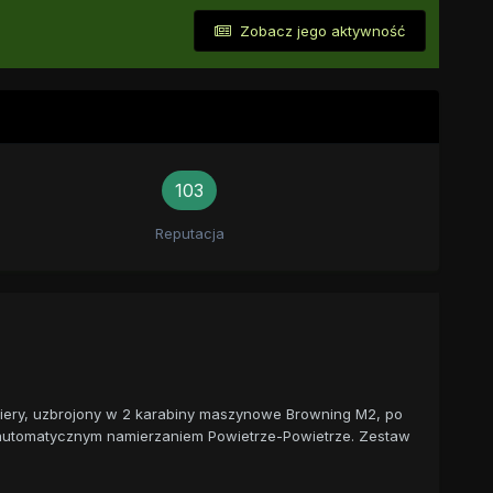
Zobacz jego aktywność
103
Reputacja
Fiery, uzbrojony w 2 karabiny maszynowe Browning M2, po
z automatycznym namierzaniem Powietrze-Powietrze. Zestaw