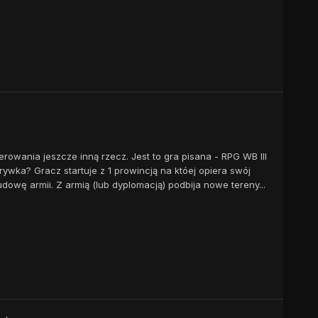
wania jeszcze inną rzecz. Jest to gra pisana - RPG WB III
wka? Gracz startuje z 1 prowincją na któej opiera swój
dowę armii. Z armią (lub dyplomacją) podbija nowe tereny...