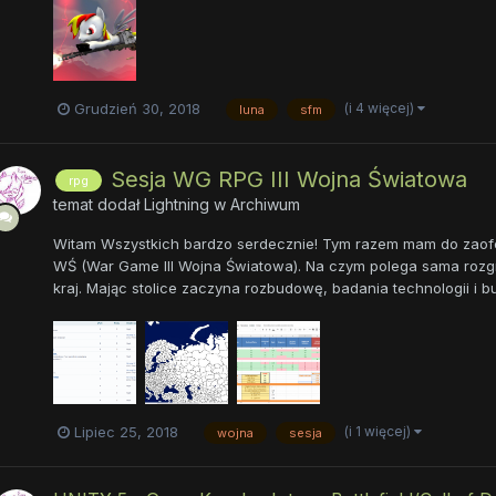
(i 4 więcej)
Grudzień 30, 2018
luna
sfm
Sesja WG RPG III Wojna Światowa
rpg
temat dodał
Lightning
w
Archiwum
Witam Wszystkich bardzo serdecznie! Tym razem mam do zaofero
WŚ (War Game III Wojna Światowa). Na czym polega sama rozgry
kraj. Mając stolice zaczyna rozbudowę, badania technologii i bu
(i 1 więcej)
Lipiec 25, 2018
wojna
sesja