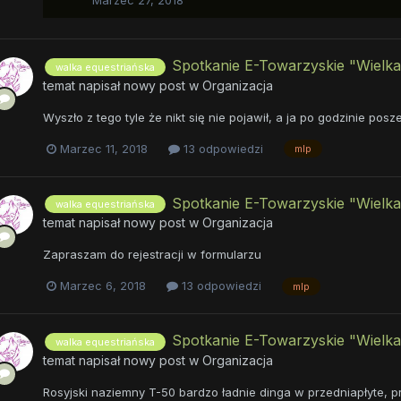
Marzec 27, 2018
Spotkanie E-Towarzyskie "Wielka
walka equestriańska
temat napisał nowy post w
Organizacja
Wyszło z tego tyle że nikt się nie pojawił, a ja po godzinie po
Marzec 11, 2018
13 odpowiedzi
mlp
Spotkanie E-Towarzyskie "Wielka
walka equestriańska
temat napisał nowy post w
Organizacja
Zapraszam do rejestracji w formularzu
Marzec 6, 2018
13 odpowiedzi
mlp
Spotkanie E-Towarzyskie "Wielka
walka equestriańska
temat napisał nowy post w
Organizacja
Rosyjski naziemny T-50 bardzo ładnie dinga w przedniapłyte, pr