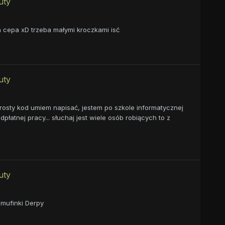
uty
a cepa xD trzeba małymi kroczkami isć
uty
prosty kod umiem napisać, jestem po szkole informatycznej
dpłatnej pracy... słuchaj jest wiele osób robiących to z
uty
 mufinki Derpy