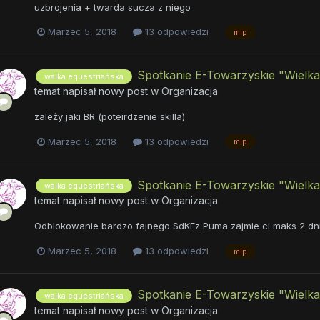
uzbrojenia + twarda sucza z niego
Marzec 5, 2018
13 odpowiedzi
mlp
Spotkanie E-Towarzyskie "Wielka
walka equestriańska
temat napisał nowy post w
Organizacja
zależy jaki BR (poteirdzenie skilla)
Marzec 5, 2018
13 odpowiedzi
mlp
Spotkanie E-Towarzyskie "Wielka
walka equestriańska
temat napisał nowy post w
Organizacja
Odblokowanie bardzo fajnego SdKFz Puma zajmie ci maks 2 dni, a
Marzec 5, 2018
13 odpowiedzi
mlp
Spotkanie E-Towarzyskie "Wielka
walka equestriańska
temat napisał nowy post w
Organizacja