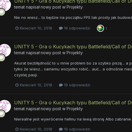
UNITY 5 - Gra o Kucykach typu Battlefield/Call of D
temat napisał nowy post w
Projekty
Nie no wiesz... to będzie na początku FPS tak prosty jak budow
Kwiecień 10, 2018
19 odpowiedzi
1
UNITY 5 - Gra o Kucykach typu Battlefield/Call of D
temat napisał nowy post w
Projekty
Akurat bezbłędność to u mnie problem bo za szybko piszę... a 
tylko że wiesz... samemu wszystko robić... auć... a odnośnie nieo
czystej pasji.
Kwiecień 10, 2018
19 odpowiedzi
UNITY 5 - Gra o Kucykach typu Battlefield/Call of D
temat napisał nowy post w
Projekty
Nierealne jest wywrócenie hełmu na lewą stronę Albo zabranie
Kwiecień 10, 2018
19 odpowiedzi