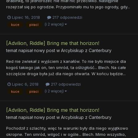
drabinkę, to jednorożec nie miał nic przeciwko. Następnie
rozejrzał się po ogrodzie. Przypominało mu to jego ogrody, gdy...
Lipiec 16, 2018
217 odpowiedzi
(i 2 więcej)
kuce
piraci
[Advilion, Riddle] Bring me that horizon!
temat napisał nowy post w
Arcybiskup z Canterbury
Red nie zwlekał z wyjściem z kanałów. To nie było miejsce dla
kogoś takiego jak on, ten smród, ta oślizgłość... Blech. Na całe
szczęście droga była już dla niego otwarta. W końcu będzie...
Lipiec 6, 2018
217 odpowiedzi
(i 2 więcej)
kuce
piraci
[Advilion, Riddle] Bring me that horizon!
temat napisał nowy post w
Arcybiskup z Canterbury
Pochodził z szlachty, więc te warunki były dla niego wyjątkowo
okropne. Ten smród, wilgoć i w ogóle... Blech. Mimo wszystko,