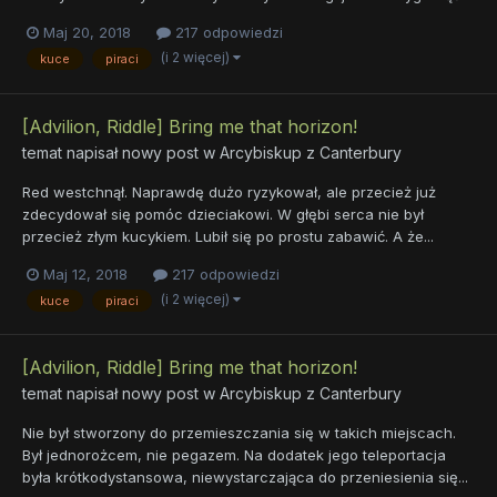
Maj 20, 2018
217 odpowiedzi
(i 2 więcej)
kuce
piraci
[Advilion, Riddle] Bring me that horizon!
temat napisał nowy post w
Arcybiskup z Canterbury
Red westchnął. Naprawdę dużo ryzykował, ale przecież już
zdecydował się pomóc dzieciakowi. W głębi serca nie był
przecież złym kucykiem. Lubił się po prostu zabawić. A że...
Maj 12, 2018
217 odpowiedzi
(i 2 więcej)
kuce
piraci
[Advilion, Riddle] Bring me that horizon!
temat napisał nowy post w
Arcybiskup z Canterbury
Nie był stworzony do przemieszczania się w takich miejscach.
Był jednorożcem, nie pegazem. Na dodatek jego teleportacja
była krótkodystansowa, niewystarczająca do przeniesienia się...