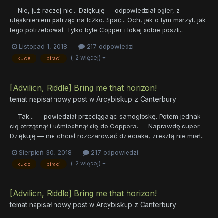
— Nie, już raczej nic... Dziękuję — odpowiedział ogier, z
utęsknieniem patrząc na łóżko. Spać... Och, jak o tym marzył, jak
tego potrzebował. Tylko byle Copper i lokaj sobie poszli...
Listopad 1, 2018
217 odpowiedzi
(i 2 więcej)
kuce
piraci
[Advilion, Riddle] Bring me that horizon!
temat napisał nowy post w
Arcybiskup z Canterbury
— Tak... — powiedział przeciągając samogłoskę. Potem jednak
się otrząsnął i uśmiechnął się do Coppera. — Naprawdę super.
Dziękuję — nie chciał rozczarować dzieciaka, zresztą nie miał...
Sierpień 30, 2018
217 odpowiedzi
(i 2 więcej)
kuce
piraci
[Advilion, Riddle] Bring me that horizon!
temat napisał nowy post w
Arcybiskup z Canterbury