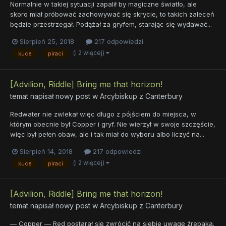
Normalnie w takiej sytuacji zapalił by magiczne światło, ale
skoro miał próbować zachowywać się skrycie, to takich zaleceń
będzie przestrzegał. Podążał za gryfem, starając się wydawać...
Sierpień 25, 2018
217 odpowiedzi
(i 2 więcej)
kuce
piraci
[Advilion, Riddle] Bring me that horizon!
temat napisał nowy post w
Arcybiskup z Canterbury
Redwater nie zwlekał więc długo z pójściem do miejsca, w
którym obecnie był Copper i gryf. Nie wierzył w swoje szczęście,
więc był pełen obaw, ale i tak miał do wyboru albo liczyć na...
Sierpień 14, 2018
217 odpowiedzi
(i 2 więcej)
kuce
piraci
[Advilion, Riddle] Bring me that horizon!
temat napisał nowy post w
Arcybiskup z Canterbury
— Copper — Red postarał się zwrócić na siebie uwagę źrebaka.