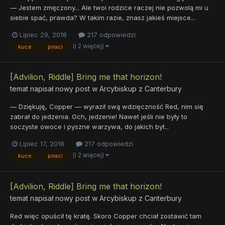
— Jestem zmęczony... Ale twoi rodzice raczej nie pozwolą mi u
siebie spać, prawda? W takim razie, znasz jakieś miejsce...
Lipiec 29, 2018
217 odpowiedzi
(i 2 więcej)
kuce
piraci
[Advilion, Riddle] Bring me that horizon!
temat napisał nowy post w
Arcybiskup z Canterbury
— Dziękuję, Copper — wyraził swą wdzięczność Red, nim się
zabrał do jedzenia. Och, jedzenie! Nawet jeśli nie były to
soczyste owoce i pyszne warzywa, do jakich był...
Lipiec 17, 2018
217 odpowiedzi
(i 2 więcej)
kuce
piraci
[Advilion, Riddle] Bring me that horizon!
temat napisał nowy post w
Arcybiskup z Canterbury
Red więc opuścił tę kratę. Skoro Copper chciał zostawić tam