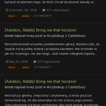
był pod wrażeniem tego, że ktoś chciał zbudować kanały w...
Czerwiec 30, 2018
217 odpowiedzi
(i 2 więcej)
kuce
piraci
[Advilion, Riddle] Bring me that horizon!
temat napisał nowy post w
Arcybiskup z Canterbury
Red potwierdzał wszystko potakiwaniem głowy. Wystarczyło, że
zejdzie na tę półkę skalną i przejdzie kanałami. Nie brzmiało to
jak nic trudnego, nie dla niego. Jeśli nawet odległość będzie...
Maj 30, 2018
217 odpowiedzi
(i 2 więcej)
kuce
piraci
[Advilion, Riddle] Bring me that horizon!
temat napisał nowy post w
Arcybiskup z Canterbury
Red był już głodny, zmęczony i zirytowany, a teraz jeszcze
dowiedział się, że dla dzieciaka nic nie znaczy jego pomoc.
Zdecydowanie był teraz zirytowany. Nie mógł jednak wygarnąć...