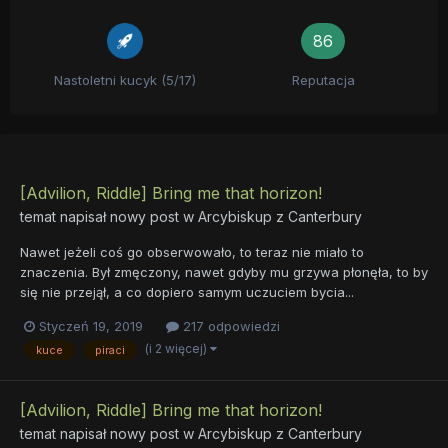
86
Nastoletni kucyk (5/17)
Reputacja
[Advilion, Riddle] Bring me that horizon!
temat napisał nowy post w
Arcybiskup z Canterbury
Nawet jeżeli coś go obserwowało, to teraz nie miało to
znaczenia. Był zmęczony, nawet gdyby mu grzywa płonęła, to by
się nie przejął, a co dopiero samym uczuciem bycia...
Styczeń 19, 2019
217 odpowiedzi
(i 2 więcej)
kuce
piraci
[Advilion, Riddle] Bring me that horizon!
temat napisał nowy post w
Arcybiskup z Canterbury