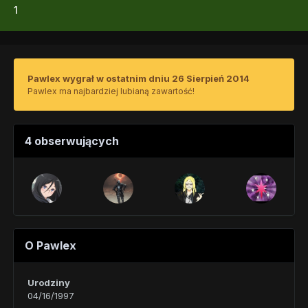
1
Pawlex wygrał w ostatnim dniu 26 Sierpień 2014
Pawlex ma najbardziej lubianą zawartość!
4 obserwujących
O Pawlex
Urodziny
04/16/1997