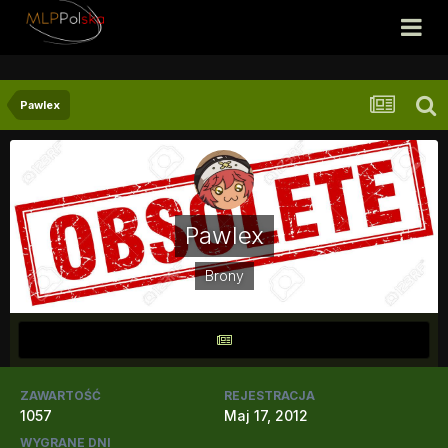
Pawlex
Pawlex
Brony
ZAWARTOŚĆ
REJESTRACJA
1057
Maj 17, 2012
WYGRANE DNI