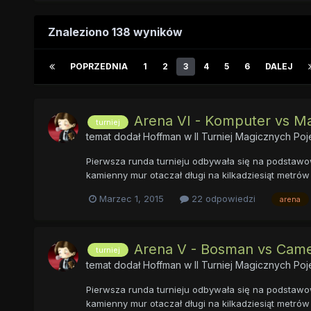
Znaleziono 138 wyników
POPRZEDNIA
1
2
3
4
5
6
DALEJ
Arena VI - Komputer vs M
turniej
temat dodał
Hoffman
w
II Turniej Magicznych P
Pierwsza runda turnieju odbywała się na podstawow
kamienny mur otaczał długi na kilkadziesiąt metrów 
Marzec 1, 2015
22 odpowiedzi
arena
Arena V - Bosman vs Came
turniej
temat dodał
Hoffman
w
II Turniej Magicznych P
Pierwsza runda turnieju odbywała się na podstawow
kamienny mur otaczał długi na kilkadziesiąt metrów 