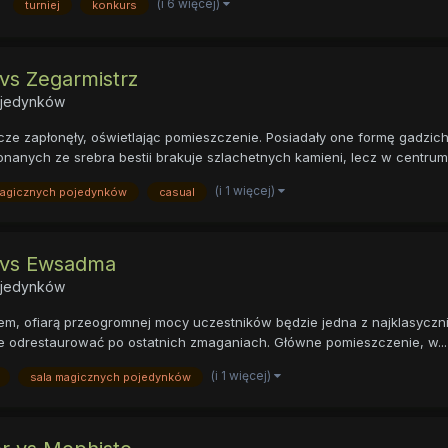
(i 6 więcej)
turniej
konkurs
 vs Zegarmistrz
ojedynków
icze zapłonęły, oświetlając pomieszczenie. Posiadały one formę gadzich
onanych ze srebra bestii brakuje szlachetnych kamieni, lecz w centrum
(i 1 więcej)
magicznych pojedynków
casual
s vs Ewsadma
ojedynków
em, ofiarą przeogromnej mocy uczestników będzie jedna z najklasycznie
ie odrestaurować po ostatnich zmaganiach. Główne pomieszczenie, w...
(i 1 więcej)
sala magicznych pojedynków