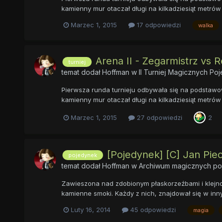
kamienny mur otaczał długi na kilkadziesiąt metrów 
Marzec 1, 2015
17 odpowiedzi
walka
Arena II - Zegarmistrz vs
turniej
temat dodał
Hoffman
w
II Turniej Magicznych P
Pierwsza runda turnieju odbywała się na podstawow
kamienny mur otaczał długi na kilkadziesiąt metrów 
Marzec 1, 2015
27 odpowiedzi
2
[Pojedynek] [C] Jan Pie
pojedynek
temat dodał
Hoffman
w
Archiwum magicznych p
Zawieszona nad zdobionym płaskorzeźbami i klejno
kamienne smoki. Każdy z nich, znajdował się w in
Luty 16, 2014
45 odpowiedzi
magia