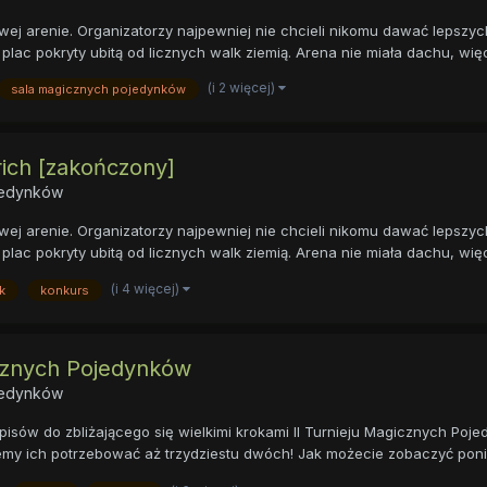
ej arenie. Organizatorzy najpewniej nie chcieli nikomu dawać lepszyc
plac pokryty ubitą od licznych walk ziemią. Arena nie miała dachu, więc
(i 2 więcej)
sala magicznych pojedynków
erich [zakończony]
ojedynków
ej arenie. Organizatorzy najpewniej nie chcieli nikomu dawać lepszyc
plac pokryty ubitą od licznych walk ziemią. Arena nie miała dachu, więc
(i 4 więcej)
k
konkurs
icznych Pojedynków
ojedynków
apisów do zbliżającego się wielkimi krokami II Turnieju Magicznych P
iemy ich potrzebować aż trzydziestu dwóch! Jak możecie zobaczyć poniż