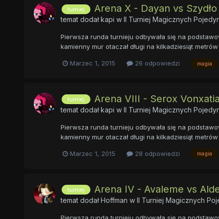
Arena X - Dayan vs Szydło
turniej
temat dodał
kapi
w
II Turniej Magicznych Pojed
Pierwsza runda turnieju odbywała się na podstawow
kamienny mur otaczał długi na kilkadziesiąt metrów 
Marzec 1, 2015
26 odpowiedzi
magia
Arena VIII - Serox Vonxat
turniej
temat dodał
kapi
w
II Turniej Magicznych Pojed
Pierwsza runda turnieju odbywała się na podstawow
kamienny mur otaczał długi na kilkadziesiąt metrów 
Marzec 1, 2015
28 odpowiedzi
magia
Arena IV - Avaleme vs Ald
turniej
temat dodał
Hoffman
w
II Turniej Magicznych P
Pierwsza runda turnieju odbywała się na podstawow