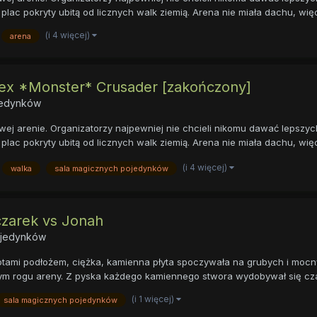
plac pokryty ubitą od licznych walk ziemią. Arena nie miała dachu, więc
(i 4 więcej)
arena
 Rex *Monster* Crusader [zakończony]
ojedynków
ej arenie. Organizatorzy najpewniej nie chcieli nikomu dawać lepszyc
plac pokryty ubitą od licznych walk ziemią. Arena nie miała dachu, więc
(i 4 więcej)
walka
sala magicznych pojedynków
czarek vs Jonah
ojedynków
tami podłożem, ciężka, kamienna płyta spoczywała na grubych i mocnyc
nym rogu areny. Z pyska każdego kamiennego stwora wydobywał się czar
(i 1 więcej)
sala magicznych pojedynków