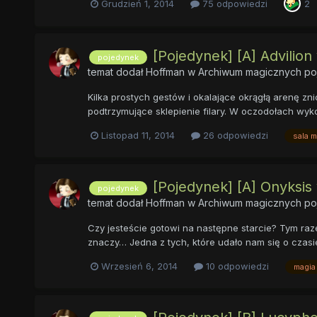
Grudzień 1, 2014
75 odpowiedzi
2
[Pojedynek] [A] Advilion
pojedynek
temat dodał
Hoffman
w
Archiwum magicznych p
Kilka prostych gestów i okalające okrągłą arenę zn
podtrzymujące sklepienie filary. W oczodołach wyk
Listopad 11, 2014
26 odpowiedzi
sala 
[Pojedynek] [A] Onyksi
pojedynek
temat dodał
Hoffman
w
Archiwum magicznych p
Czy jesteście gotowi na następne starcie? Tym raz
znaczy… Jedna z tych, które udało nam się o czas
Wrzesień 6, 2014
10 odpowiedzi
magia