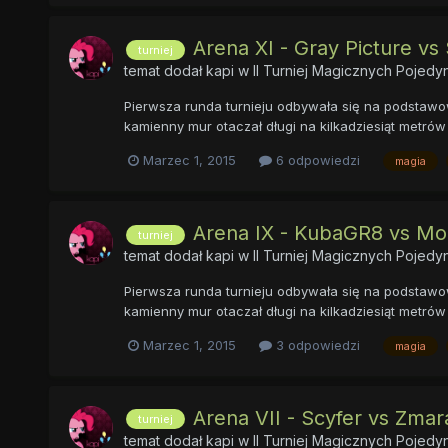
Arena XI - Gray Picture v
turniej
temat dodał
kapi
w
II Turniej Magicznych Pojed
Pierwsza runda turnieju odbywała się na podstawow
kamienny mur otaczał długi na kilkadziesiąt metrów 
Marzec 1, 2015
6 odpowiedzi
magia
Arena IX - KubaGR8 vs Mo
turniej
temat dodał
kapi
w
II Turniej Magicznych Pojed
Pierwsza runda turnieju odbywała się na podstawow
kamienny mur otaczał długi na kilkadziesiąt metrów 
Marzec 1, 2015
3 odpowiedzi
magia
Arena VII - Scyfer vs Zma
turniej
temat dodał
kapi
w
II Turniej Magicznych Pojed