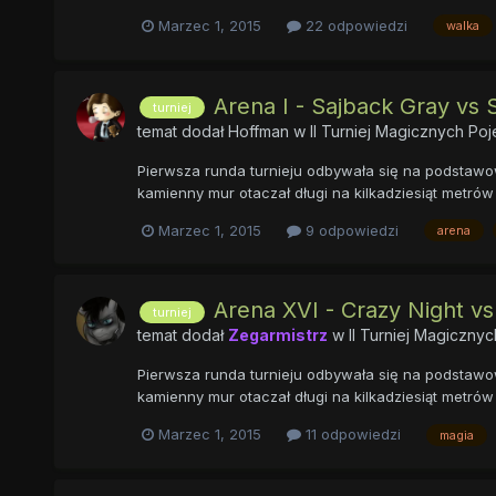
Marzec 1, 2015
22 odpowiedzi
walka
Arena I - Sajback Gray vs
turniej
temat dodał
Hoffman
w
II Turniej Magicznych P
Pierwsza runda turnieju odbywała się na podstawow
kamienny mur otaczał długi na kilkadziesiąt metrów 
Marzec 1, 2015
9 odpowiedzi
arena
Arena XVI - Crazy Night v
turniej
temat dodał
Zegarmistrz
w
II Turniej Magiczn
Pierwsza runda turnieju odbywała się na podstawow
kamienny mur otaczał długi na kilkadziesiąt metrów 
Marzec 1, 2015
11 odpowiedzi
magia