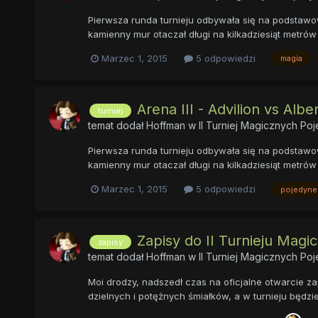
Pierwsza runda turnieju odbywała się na podstawow
kamienny mur otaczał długi na kilkadziesiąt metrów 
Marzec 1, 2015
5 odpowiedzi
magia
Arena III - Advilion vs Alb
turniej
temat dodał
Hoffman
w
II Turniej Magicznych P
Pierwsza runda turnieju odbywała się na podstawow
kamienny mur otaczał długi na kilkadziesiąt metrów 
Marzec 1, 2015
5 odpowiedzi
pojedyne
Zapisy do II Turnieju Mag
zapisy
temat dodał
Hoffman
w
II Turniej Magicznych P
Moi drodzy, nadszedł czas na oficjalne otwarcie z
dzielnych i potężnych śmiałków, a w turnieju będz