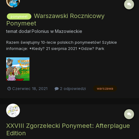
Warszawski Rocznicowy
ponymeet
Ponymeet
temat dodał
Polonius
w
Mazowieckie
Razem świętujmy 10-lecie polskich ponymeetów! Szybkie
informacje: *Kiedy? 21 sierpnia 2021 *Gdzie? Park
Skaryszewski, Warszawa (Zbiórka o 12:00 pod Stadionem
Narodowym, wejście od strony Ronda Waszyngtona) *Za ile? Za
darmo *Link do wydarzenia: https://fb.me/e/4AcrUTXzG...
Czerwiec 18, 2021
2 odpowiedzi
warszawa
XXVIII Zgorzelecki Ponymeet: Afterplague
Edition