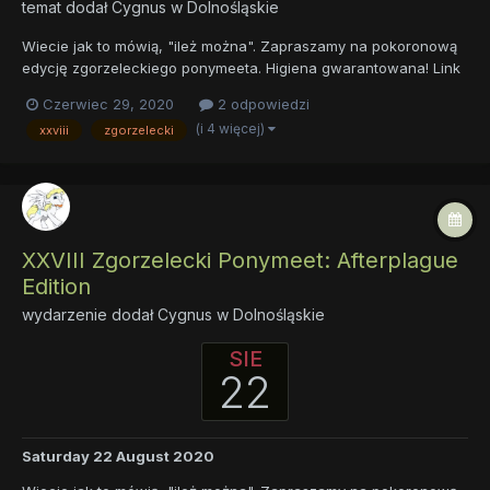
temat dodał
Cygnus
w
Dolnośląskie
Wiecie jak to mówią, "ileż można". Zapraszamy na pokoronową
edycję zgorzeleckiego ponymeeta. Higiena gwarantowana! Link
do wydarzenia na FB Link do pozycji w Kalendarzu
Czerwiec 29, 2020
2 odpowiedzi
(i 4 więcej)
xxviii
zgorzelecki
XXVIII Zgorzelecki Ponymeet: Afterplague
Edition
wydarzenie dodał
Cygnus
w
Dolnośląskie
SIE
22
Saturday 22 August 2020