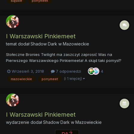
śląskie
ponymeet
niżej, to przybliżymy Ci co i jak odnośnie meet'a....
I Warszawski Pinkiemeet
temat dodał
Shadow Dark
w
Mazowieckie
Stołeczne Bronies Twilight ma zaszczyt zaprosić Was na
Pierwszego Warszawskiego Pinkiemeeta! A skąd taki pomysł?
Postanowiliśmy nieco odbiec od typowej formuły atrakcji na
Wrzesień 3, 2018
7 odpowiedzi
4
meecie, stawiając w większym stopniu na zabawy niewerbalne
na powietrzu, a niżeli zajęcia w zamkniętych placówk...
(i 1 więcej)
mazowieckie
ponymeet
I Warszawski Pinkiemeet
wydarzenie dodał
Shadow Dark
w
Mazowieckie