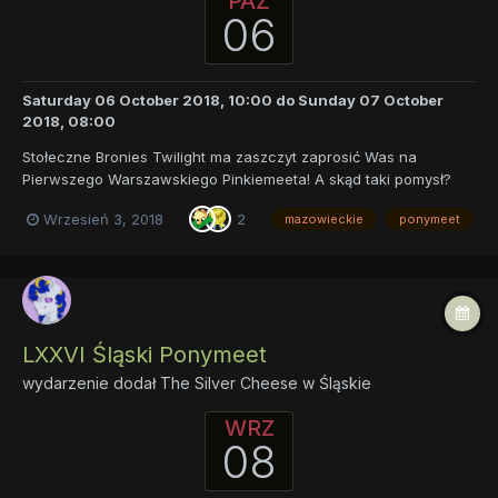
PAŹ
06
Saturday 06 October 2018, 10:00
do
Sunday 07 October
2018, 08:00
Stołeczne Bronies Twilight ma zaszczyt zaprosić Was na
Pierwszego Warszawskiego Pinkiemeeta! A skąd taki pomysł?
Postanowiliśmy nieco odbiec od typowej formuły atrakcji na
Wrzesień 3, 2018
2
mazowieckie
ponymeet
meecie, stawiając w większym stopniu na zabawy niewerbalne
na powietrzu, a niżeli zajęcia w zamkniętych placówk...
LXXVI Śląski Ponymeet
wydarzenie dodał
The Silver Cheese
w
Śląskie
WRZ
08