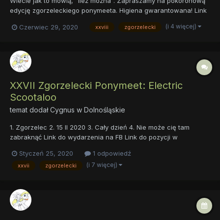
Wiecie jak to mówią, "ileż można". Zapraszamy na pokoronową
edycję zgorzeleckiego ponymeeta. Higiena gwarantowana! Link
do wydarzenia na FB Link do tematu na forum MLP Polska
(i 4 więcej)
Czerwiec 29, 2020
xxviii
zgorzelecki
XXVII Zgorzelecki Ponymeet: Electric
Scootaloo
temat dodał
Cygnus
w
Dolnośląskie
1. Zgorzelec 2. 15 II 2020 3. Cały dzień 4. Nie może cię tam
zabraknąć Link do wydarzenia na FB Link do pozycji w
Kalendarzu
Styczeń 25, 2020
1 odpowiedź
(i 7 więcej)
xxvii
zgorzelecki