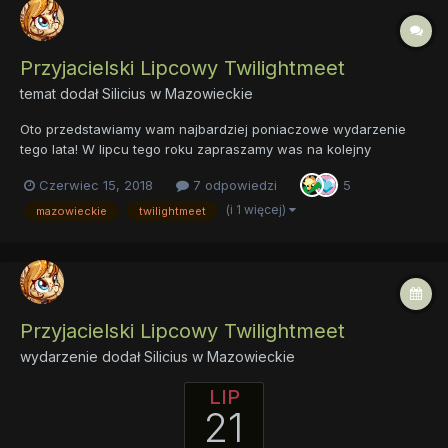
Przyjacielski Lipcowy Twilightmeet
temat dodał
Silicius
w
Mazowieckie
Oto przedstawiamy wam najbardziej poniaczowe wydarzenie
tego lata! W lipcu tego roku zapraszamy was na kolejny
niezwykły Twilightmeet. Razem z naszą jedyną słuszną
Czerwiec 15, 2018
7 odpowiedzi
5
księżniczką przyjaźni zorganizowaliśmy wam dwuetapową
zabawę: Najpierw każdy uczestnik będzie miał szansę zat...
(i 1 więcej)
mazowieckie
twilightmeet
Przyjacielski Lipcowy Twilightmeet
wydarzenie dodał
Silicius
w
Mazowieckie
LIP
21