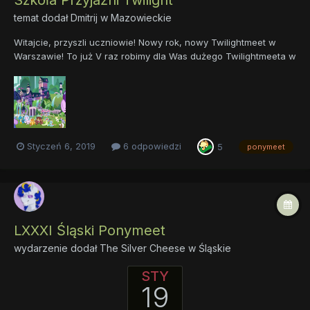
temat dodał
Dmitrij
w
Mazowieckie
Witajcie, przyszli uczniowie! Nowy rok, nowy Twilightmeet w
Warszawie! To już V raz robimy dla Was dużego Twilightmeeta w
Stolicy! Z tej okazji Bronies Twilight chce Was zaprosić na nowy
rok... szkolny! Motywem przewodnim meeta jest ostatni wielki
temat z serialu, czyli School of Friends...
Styczeń 6, 2019
6 odpowiedzi
5
ponymeet
LXXXI Śląski Ponymeet
wydarzenie dodał
The Silver Cheese
w
Śląskie
STY
19