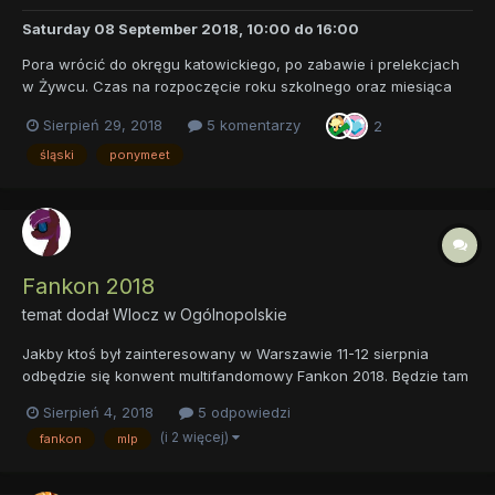
Saturday 08 September 2018, 10:00
do
16:00
Pora wrócić do okręgu katowickiego, po zabawie i prelekcjach
w Żywcu. Czas na rozpoczęcie roku szkolnego oraz miesiąca
września z przytupem, dlatego zapraszamy was do Katowic, 8
Sierpień 29, 2018
5 komentarzy
2
września, ale o tym poniżej, a jak jesteś nowym, to jeszcze niżej
przewiń: Kiedy meet ? 8 września o godzinie 12:00...
śląski
ponymeet
Fankon 2018
temat dodał
Wlocz
w
Ogólnopolskie
Jakby ktoś był zainteresowany w Warszawie 11-12 sierpnia
odbędzie się konwent multifandomowy Fankon 2018. Będzie tam
też blok MLP organizowany przez Stołeczne Bronies Twilight.
Sierpień 4, 2018
5 odpowiedzi
Link do wydarzenia Fankon 2018 na FB:
(i 2 więcej)
fankon
mlp
https://web.facebook.com/events/206011790178941/?
active_tab=about Link do ponym...