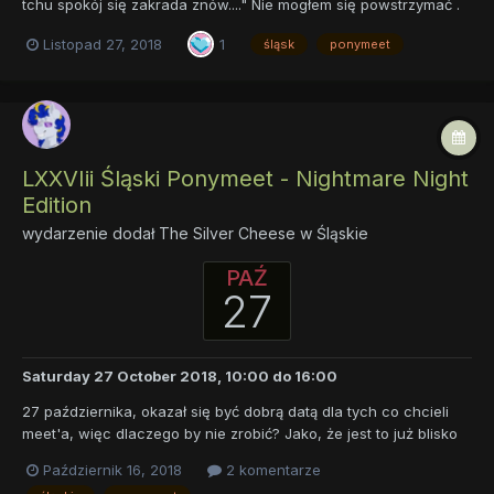
tchu spokój się zakrada znów...." Nie mogłem się powstrzymać .
Tak, tak, coraz bliżej idą Święta, ale przed samymi Świętami
Listopad 27, 2018
1
śląsk
ponymeet
chcemy się wspólnie spotkać na ostatnim w tym roku Śląskim
Ponymeecie! Jak jesteś nowy, przewiń nieco niżej, to...
LXXVIii Śląski Ponymeet - Nightmare Night
Edition
wydarzenie dodał
The Silver Cheese
w
Śląskie
PAŹ
27
Saturday 27 October 2018, 10:00
do
16:00
27 października, okazał się być dobrą datą dla tych co chcieli
meet'a, więc dlaczego by nie zrobić? Jako, że jest to już blisko
Halloween to postaramy się nieco urozmaicić atmosferę i
Październik 16, 2018
2 komentarze
zaplanować coś ciekawego :-). Jak jesteś nowy, przewiń nieco