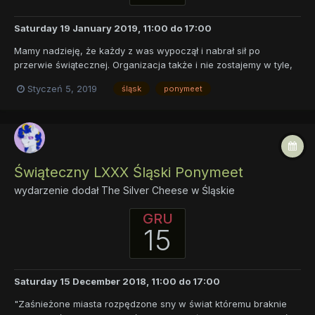
Saturday 19 January 2019, 11:00
do
17:00
Mamy nadzieję, że każdy z was wypoczął i nabrał sił po
przerwie świątecznej. Organizacja także i nie zostajemy w tyle,
dlatego spotykamy się już 19 stycznia! Jednak pora wprowadzić
Styczeń 5, 2019
śląsk
ponymeet
trochę świeżości podczas meetów, które przedstawimy już
poniżej! Jeśli jesteś nowy wśród nas to na dole jest też inform...
Świąteczny LXXX Śląski Ponymeet
wydarzenie dodał
The Silver Cheese
w
Śląskie
GRU
15
Saturday 15 December 2018, 11:00
do
17:00
"Zaśnieżone miasta rozpędzone sny w świat któremu braknie