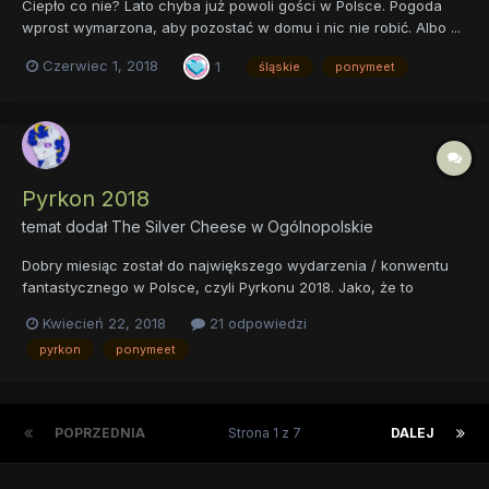
Ciepło co nie? Lato chyba już powoli gości w Polsce. Pogoda
wprost wymarzona, aby pozostać w domu i nic nie robić. Albo ...
przyjechać do Katowic, bo pora na 74 edycję Śląskiego
Czerwiec 1, 2018
1
śląskie
ponymeet
Ponymeeta! Dla osób niezaznajomionych z tematyką naszych
spotkań, zapraszamy parę linijek niżej do zakładki "DLA
NOWYCH"....
Pyrkon 2018
temat dodał
The Silver Cheese
w
Ogólnopolskie
Dobry miesiąc został do największego wydarzenia / konwentu
fantastycznego w Polsce, czyli Pyrkonu 2018. Jako, że to
miejsce gdzie spotkać można dosłownie wszystkich - od
Kwiecień 22, 2018
21 odpowiedzi
fascynatów literatury po fanów mangi i anime kończąc, to także
pyrkon
ponymeet
i dla nas może małe miejsce się znajdzie. Co wy na to, aby się
spot...
POPRZEDNIA
Strona 1 z 7
DALEJ