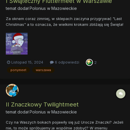
I Świąteczny Fluttermeet w Warszawie
temat dodał
Polonius
w
Mazowieckie
Za oknem coraz zimniej, w sklepach zaczyna przygrywać "Last
Christmas" a to oznacza, że wielkimi krokami zbliżają się Święta!
Czy może być lepsza okazja do spotkania się i spędzenia czasu
z innymi fanami kolorowych kucyków w miłej i przyjaznej
atmosferze? Warszawskie Bronies Twilight ser...
Listopad 15, 2024
6 odpowiedzi
2
ponymeet
warszawa
II Znaczkowy Twilightmeet
temat dodał
Polonius
w
Mazowieckie
Czy na Waszych bokach pojawiły się już Urocze Znaczki? Jeżeli
nie, to może spróbujemy je wspólnie zdobyć? W imieniu