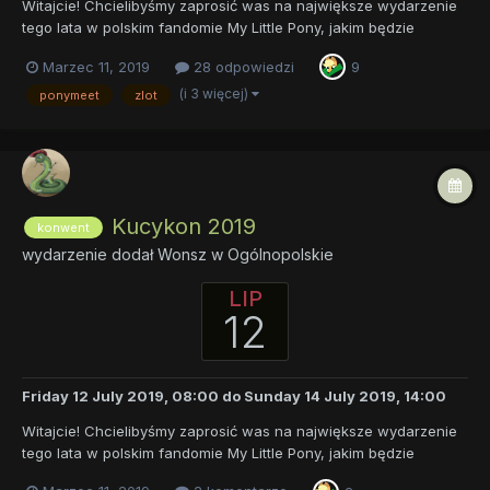
Witajcie! Chcielibyśmy zaprosić was na największe wydarzenie
tego lata w polskim fandomie My Little Pony, jakim będzie
konwent Kucykon 2019, który odbędzie się w Warszawie.
Marzec 11, 2019
28 odpowiedzi
9
Kucykon będzie imprezą, która nawiązywać będzie do tradycji
największych i najbardziej pamiętnych polskich konwentó...
(i 3 więcej)
ponymeet
zlot
Kucykon 2019
konwent
wydarzenie dodał
Wonsz
w
Ogólnopolskie
LIP
12
Friday 12 July 2019, 08:00
do
Sunday 14 July 2019, 14:00
Witajcie! Chcielibyśmy zaprosić was na największe wydarzenie
tego lata w polskim fandomie My Little Pony, jakim będzie
konwent Kucykon 2019, który odbędzie się w Warszawie.