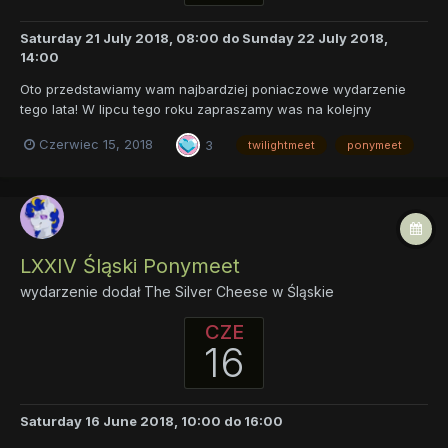
Saturday 21 July 2018, 08:00
do
Sunday 22 July 2018,
14:00
Oto przedstawiamy wam najbardziej poniaczowe wydarzenie
tego lata! W lipcu tego roku zapraszamy was na kolejny
niezwykły Twilightmeet. Razem z naszą jedyną słuszną
Czerwiec 15, 2018
3
twilightmeet
ponymeet
księżniczką przyjaźni zorganizowaliśmy wam dwuetapową
zabawę: Najpierw każdy uczestnik będzie miał szansę zatracić...
LXXIV Śląski Ponymeet
wydarzenie dodał
The Silver Cheese
w
Śląskie
CZE
16
Saturday 16 June 2018, 10:00
do
16:00