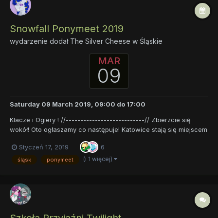
Snowfall Ponymeet 2019
wydarzenie dodał
The Silver Cheese
w
Śląskie
MAR
09
Saturday 09 March 2019, 09:00
do
17:00
Klacze i Ogiery ! //---------------------------// Zbierzcie się
wokół! Oto ogłaszamy co następuje! Katowice stają się miejscem
spotkania kucyków z wszelkich krańców krainy. Mamy zaszczyt
Styczeń 17, 2019
6
was zaprosić na drugą edycję Snowfall Ponymeet’a w stolicy
Czarnego Śląska! //----...
(i 1 więcej)
śląsk
ponymeet
Szkoła Przyjaźni Twilight