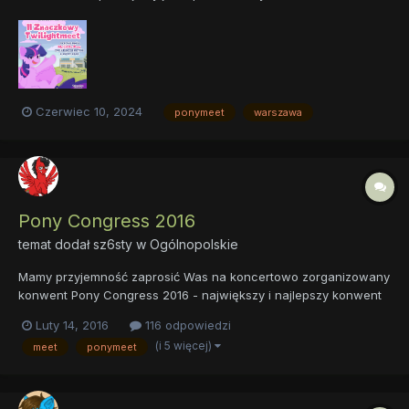
Stołecznego Bronies Twilight serdecznie zapraszamy Was do
Warszawy, 29 czerwca 2024 roku na Znaczkowy Twilightmeet!
Tak jak podczas pierwszej edycji w 2018, także i teraz pon...
Czerwiec 10, 2024
ponymeet
warszawa
Pony Congress 2016
temat dodał
sz6sty
w
Ogólnopolskie
Mamy przyjemność zaprosić Was na koncertowo zorganizowany
konwent Pony Congress 2016 - największy i najlepszy konwent
w środkowowschodniej Europie! Odbędzie się on w Elblągu w
Luty 14, 2016
116 odpowiedzi
dniach 25 - 26 czerwca 2016. Więcej informacji na naszej
(i 5 więcej)
meet
ponymeet
stronie internetowej. Śledźcie też...