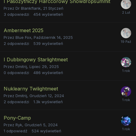
I Pasożytniczy Harccorowy Snowdropsummit
Przez
Dr Blankflank
,
21 Styczeń
3
odpowiedzi
454
wyświetleń
Ambermeet 2025
Przez
Blue Fox
,
Październik 14, 2025
2
odpowiedzi
539
wyświetleń
I Dubbingowy Starlightmeet
Przez
Dmitrij
,
Lipiec 29, 2025
0
odpowiedzi
486
wyświetleń
Nuklearny Twilightmeet
Przez
Dmitrij
,
Grudzień 12, 2024
2
odpowiedzi
1.3k
wyświetleń
Pony-Camp
Przez
Ryk
,
Grudzień 5, 2024
1
odpowiedź
524
wyświetleń