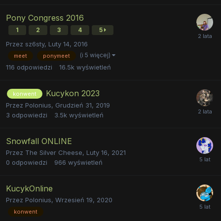
Pony Congress 2016
1
2
3
4
5
Przez
sz6sty
,
Luty 14, 2016
(i 5 więcej)
meet
ponymeet
116
odpowiedzi
16.5k
wyświetleń
Kucykon 2023
konwent
Przez
Polonius
,
Grudzień 31, 2019
3
odpowiedzi
3.5k
wyświetleń
Snowfall ONLINE
Przez
The Silver Cheese
,
Luty 16, 2021
0
odpowiedzi
966
wyświetleń
KucykOnline
Przez
Polonius
,
Wrzesień 19, 2020
konwent