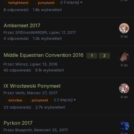
(i 3 więcej)
twilightmeet
ponymeet
8
odpowiedzi
1.8k
wyświetleń
Ambemeet 2017
Przez
SPIDIvonMARDER
,
Lipiec 17, 2017
4
odpowiedzi
1.3k
wyświetleń
Middle Equestrian Convention 2016
1
2
Przez
Wonsz
,
Lipiec 13, 2016
40
odpowiedzi
6.1k
wyświetleń
IX Wrocławski Ponymeet
Przez
Venti
,
Marzec 27, 2017
(i 2 więcej)
wrocław
ponymeet
23
odpowiedzi
2.7k
wyświetleń
Pyrkon 2017
Przez
Blueprint
,
Kwiecień 25, 2017