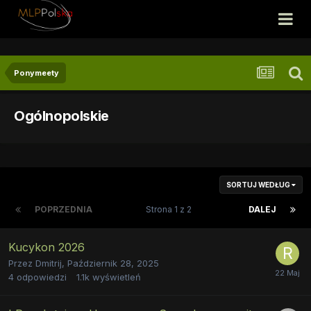
Ponymeety
Ogólnopolskie
SORTUJ WEDŁUG
POPRZEDNIA
Strona 1 z 2
DALEJ
Kucykon 2026
Przez
Dmitrij
,
Październik 28, 2025
4
odpowiedzi
1.1k
wyświetleń