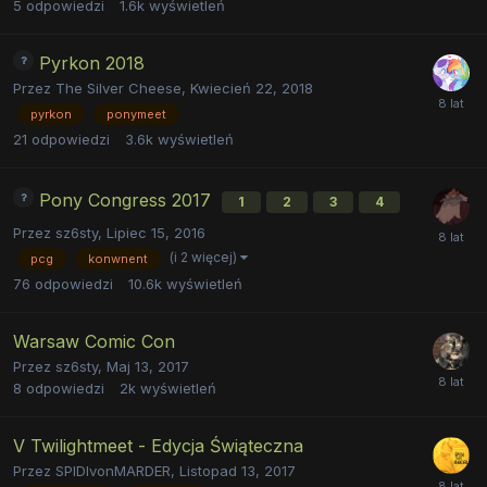
5
odpowiedzi
1.6k
wyświetleń
Pyrkon 2018
Przez
The Silver Cheese
,
Kwiecień 22, 2018
pyrkon
ponymeet
21
odpowiedzi
3.6k
wyświetleń
Pony Congress 2017
1
2
3
4
Przez
sz6sty
,
Lipiec 15, 2016
(i 2 więcej)
pcg
konwnent
76
odpowiedzi
10.6k
wyświetleń
Warsaw Comic Con
Przez
sz6sty
,
Maj 13, 2017
8
odpowiedzi
2k
wyświetleń
V Twilightmeet - Edycja Świąteczna
Przez
SPIDIvonMARDER
,
Listopad 13, 2017