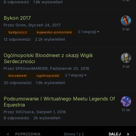
8
odpowiedzi
1.8k
wyświetleń
Bykon 2017
Przez
Grom
,
Styczeń 24, 2017
(i 1 więcej)
bydgoszcz
kujawsko-pomorskie
12
odpowiedzi
2.2k
wyświetleń
Ogólnopolski Bloodmeet z okazji Wigilii
Serdeczności
Przez
SPIDIvonMARDER
,
Październik 20, 2016
(i 1 więcej)
bloodmeet
ogólnopolski
20
odpowiedzi
1.9k
wyświetleń
Podsumowanie I Wirtualnego Meetu Legends Of
Equestria
Przez
1stChoice
,
Sierpień 1, 2016
8
odpowiedzi
2k
wyświetleń
POPRZEDNIA
Strona 1 z 2
DALEJ