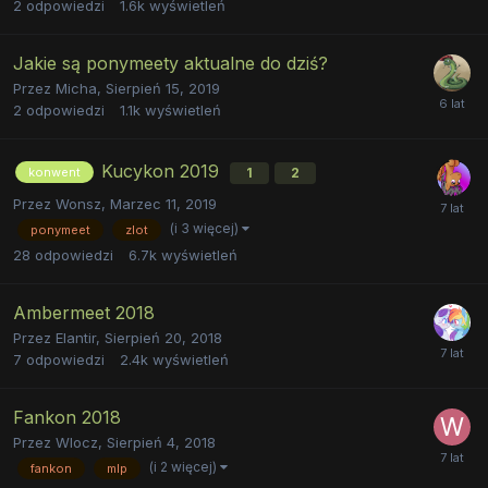
2
odpowiedzi
1.6k
wyświetleń
Jakie są ponymeety aktualne do dziś?
Przez
Micha
,
Sierpień 15, 2019
2
odpowiedzi
1.1k
wyświetleń
Kucykon 2019
1
2
konwent
Przez
Wonsz
,
Marzec 11, 2019
(i 3 więcej)
ponymeet
zlot
28
odpowiedzi
6.7k
wyświetleń
Ambermeet 2018
Przez
Elantir
,
Sierpień 20, 2018
7
odpowiedzi
2.4k
wyświetleń
Fankon 2018
Przez
Wlocz
,
Sierpień 4, 2018
(i 2 więcej)
fankon
mlp