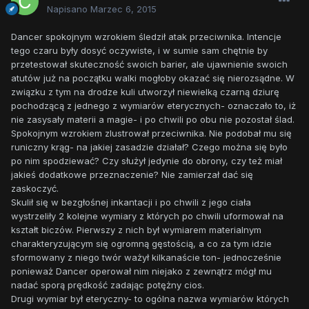
Napisano
Marzec 6, 2015
Dancer spokojnym wzrokiem śledził atak przeciwnika. Intencje
tego czaru były dosyć oczywiste, i w sumie sam chętnie by
przetestował skuteczność swoich barier, ale ujawnienie swoich
atutów już na początku walki mogłoby okazać się nierozsądne. W
związku z tym na drodze kuli utworzył niewielką czarną dziurę
pochodzącą z jednego z wymiarów eterycznych- oznaczało to, iż
nie zasysały materii a magie- i po chwili po obu nie pozostał ślad.
Spokojnym wzrokiem zlustrował przeciwnika. Nie podobał mu się
runiczny krąg- na jakiej zasadzie działał? Czego można się było
po nim spodziewać? Czy służył jedynie do obrony, czy też miał
jakieś dodatkowe przeznaczenie? Nie zamierzał dać się
zaskoczyć.
Skulił się w bezgłośnej inkantacji i po chwili z jego ciała
wystrzeliły 2 kolejne wymiary z których po chwili uformował na
kształt biczów. Pierwszy z nich był wymiarem materialnym
charakteryzującym się ogromną gęstością, a co za tym idzie
sformowany z niego twór ważył kilkanaście ton- jednocześnie
ponieważ Dancer operował nim niejako z zewnątrz mógł mu
nadać sporą prędkość zadając potężny cios.
Drugi wymiar był eteryczny- to ogólna nazwa wymiarów których