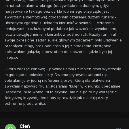
minutach stałam w okręgu (oczywiście nieidealnym, gdyż
narysowanie takiego bez cyrkla lub innego przyrządu jest
zwyczajnie niemożliwe) otoczonym czterema dużymi runami -
ułożonymi zgodnie z układem kierunków świata - i czterema
mniejszymi - rozłożonymi podobnie jak wcześniej wymienione,
lecz z uwzględnieniem kierunków pośrednich. Każdy run miał
swoje określone zadanie, ale głównym zadaniem było ułatwienie
przepływu magi, oraz pobierania jej z otoczenia. Następnie
schowałam gałązkę z powrotem do kieszeni - gdzie było jej
miejsce.
- Pora zacząć zabawę - powiedziałam i z moich dłoni wystrzeliły
migoczące niebieskie iskry. Dwoma płynnymi ruchami rąk
zebrałam je w jedną nieforemną bryłę, którą dla ułatwienia
zwykłam nazywać "kulą". Posłałam "kulę" w kierunku Specatime
Dancer'a, ni to wolno, ni to szybko, ale nie po to by wyrządzić
faktyczną krzywdę, lecz aby sprawdzić jak działają czary
ochronne przeciwnika.
Cień