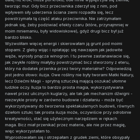
tworząc mur. Gdy bicz przeciwnika zderzył się z nim, pod
wpływem siły uderzenia ściana ziemi rozpadła się, lecz
powstrzymała tą część ataku przeciwnika. Nie zatrzymałam
jednak się, żeby podziwiać efekty czaru (które, przynajmniej w
moim mniemaniu, były widowiskowe), gdyż drugi bicz był już
bardzo blisko.
Wyzwoliłam więcej energii i skierowałam ją grunt pod moimi
stopami. Z gleby wijąc i oplatając się nawzajem jak jadowite
węże, wyrosły pnącza winogron. I tu pewnie zastanawiacie się,
jak zwykłe rośliny miałyby powstrzymać bicz stworzony z eteru,
który na dodatek przenika przez twory materialne? Odpowiedzią
jest jedno słowo: iluzja. Owe rośliny nie były tworami Matki Natury,
lecz Dziećmi Magii - sprytną sztuczką mającą oszukać ułomne
ludzkie oczy. Iluzja to bardzo prosta magia, wykorzystywana
nawet przez ulicznych kuglarzy, ale tak jak mechanizm dźwigni -
niezwykle prosty w zarówno budowie i działaniu - może być
wykorzystywany do tworzenia spektakularnych budowli, równych
dziełom sztuki; tak prosta iluzja może, oczywiście przy odrobinie
kreatywności, stać się użytecznym narzędziem w rękach
maga. Bicz miał przenikać przez materie, ale nie przez magię,
więc wykorzystałam to.
Wyprostowałam się i otrzepałam z grudek ziemi, które obsypały