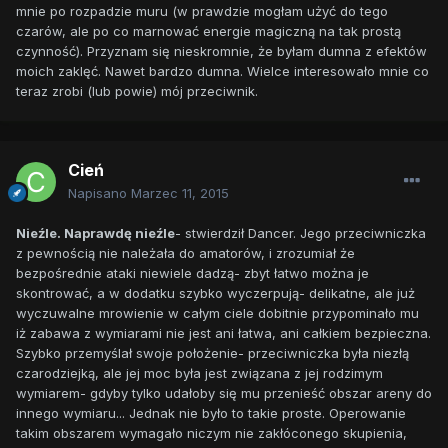
mnie po rozpadzie muru (w prawdzie mogłam użyć do tego
czarów, ale po co marnować energie magiczną na tak prostą
czynność). Przyznam się nieskromnie, że byłam dumna z efektów
moich zaklęć. Nawet bardzo dumna. Wielce interesowało mnie co
teraz zrobi (lub powie) mój przeciwnik.
Cień
Napisano
Marzec 11, 2015
Nieźle. Naprawdę nieźle
- stwierdził Dancer. Jego przeciwniczka
z pewnością nie należała do amatorów, i zrozumiał że
bezpośrednie ataki niewiele dadzą- zbyt łatwo można je
skontrować, a w dodatku szybko wyczerpują- delikatne, ale już
wyczuwalne mrowienie w całym ciele dobitnie przypominało mu
iż zabawa z wymiarami nie jest ani łatwa, ani całkiem bezpieczna.
Szybko przemyślał swoje położenie- przeciwniczka była niezłą
czarodziejką, ale jej moc była jest związana z jej rodzimym
wymiarem- gdyby tylko udałoby się mu przenieść obszar areny do
innego wymiaru... Jednak nie było to takie proste. Operowanie
takim obszarem wymagało niczym nie zakłóconego skupienia,