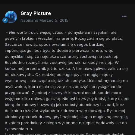
Gray Picture
Napisano
Marzec 5, 2015
-
Nie warto tracić więcej czasu
- pomyślałam i szybkim, ale
pewnym krokiem weszłam na arenę. Rozejrzałam się po placu.
Szczerze mówiąc spodziewałam się czegoś bardziej
imponującego, lecz była to dopiero pierwsza runda, więc
domyśliłam się, że najciekawsze areny zostawią na później.
Bezpłodne rozmyślania zostawię jednak na kiedy indziej... W
końcu mój przeciwnik już tu czeka. A ten niewątpliwie zalicza się
do ciekawych... Czarodziej posługujący się magią między
wymiarową - nie często się takich spotyka. Uśmiechnęłam się na
myśl walce, która miała się zaraz rozpocząć i przystąpiłam do
przygotowań. Z jednej z licznych kieszeni moich spodni moro
wyjęłam kilku calową gałązkę. Nie był to zwykły badyl, który dzieci
biorą do zabawy i używają jako substytutu mieczy i szpad, lecz
delikatna różdżka wykonana z drewna wierzbowego. Był to mój
ulubiony gatunek drzew, gdyż najlepiej skupia magiczną energię,
a zatem przedmioty z niego wykonane najlepiej nadawały się do
rysowania run.
Nie czekając dłużej przystąpiłam do pracy. Po niecałych dwóch