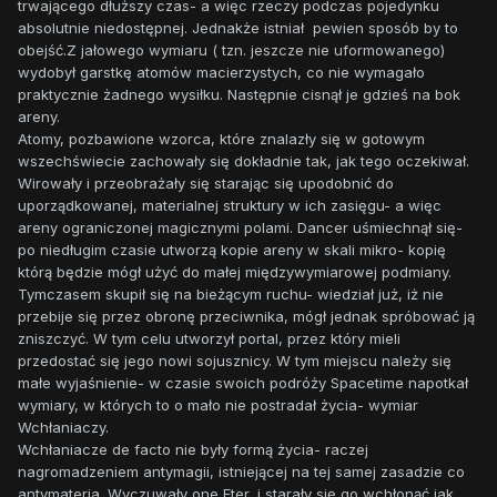
trwającego dłuższy czas- a więc rzeczy podczas pojedynku
absolutnie niedostępnej. Jednakże istniał pewien sposób by to
obejść.Z jałowego wymiaru ( tzn. jeszcze nie uformowanego)
wydobył garstkę atomów macierzystych, co nie wymagało
praktycznie żadnego wysiłku. Następnie cisnął je gdzieś na bok
areny.
Atomy, pozbawione wzorca, które znalazły się w gotowym
wszechświecie zachowały się dokładnie tak, jak tego oczekiwał.
Wirowały i przeobrażały się starając się upodobnić do
uporządkowanej, materialnej struktury w ich zasięgu- a więc
areny ograniczonej magicznymi polami. Dancer uśmiechnął się-
po niedługim czasie utworzą kopie areny w skali mikro- kopię
którą będzie mógł użyć do małej międzywymiarowej podmiany.
Tymczasem skupił się na bieżącym ruchu- wiedział już, iż nie
przebije się przez obronę przeciwnika, mógł jednak spróbować ją
zniszczyć. W tym celu utworzył portal, przez który mieli
przedostać się jego nowi sojusznicy. W tym miejscu należy się
małe wyjaśnienie- w czasie swoich podróży Spacetime napotkał
wymiary, w których to o mało nie postradał życia- wymiar
Wchłaniaczy.
Wchłaniacze de facto nie były formą życia- raczej
nagromadzeniem antymagii, istniejącej na tej samej zasadzie co
antymateria. Wyczuwały one Eter, i starały się go wchłonąć jak