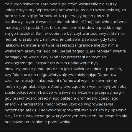
cała jego sylwetka zafalowała po czym wystrzeliły z niej trzy
kolejne wymiary. Wprawnie pochwycił je by nie rozszerzyły się za
bardzo i zaczął je formować. Na pierwszy ogień poszedł
środkowy- wybrał wymiar o diametralnie różnej budowie zarówno
materii, jak i pustki. Tak, tak, o odmiennej budowie pustki, długo
się go naszukał. Sam w sobie nie był zbyt wartościowy militarnie,
jednak wiązało się z nim pewne ciekawe zjawisko- gdy tylko
jakikolwiek materialny twór przekraczał granice między nim a
wymiarem areny tor jego lotu ulegał zagięciu, jak promień światła
padający na wodę. Gdy skończył przeszedł do wymiaru
wewnętrznego- cząsteczki w nim upakowane były
niewiarygodnie gęsto, przez co jakikolwiek przedmiot, promień,
czy fala które do niego wlatywały zwalniały dając Dancerowi
czas na reakcje. Jako ostatni uformował wymiar zewnętrzny-
jeden z jego ulubionych. Atomy tworzące ten wymiar były ze sobą
ściśle połączone, i bardzo wrażliwe na wszelkie przejawy magii-
gdy przechodziło przez niego zaklęcie gromadziły cześć jego
energii- energii której mógł potem użyć do wyprowadzenia
potężnego ataku. Zadowolony sprawdził swoje dzieło by upewnić
się , że nie zawiedzie go w krytycznych chwilach, po czym śmiało
oczekiwał na działanie przeciwnika.