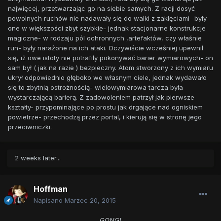
najwięcej, przetwarzając go na siebie samych. Z racji dosyć
powolnych ruchów nie nadawały się do walki z zaklęciami- były
one w większości zbyt szybkie- jednak stacjonarne konstrukcje
magiczne- w rodzaju pól ochronnych ,artefaktów, czy właśnie
run- były narażone na ich ataki. Oczywiście wcześniej upewnił
się, iż owe istoty nie potrafiły pokonywać barier wymiarowych- on
sam był ( jak na razie ) bezpieczny. Atom stworzony z ich wymiaru
ukrył odpowiednio głęboko we własnym ciele, jednak wydawało
się to zbytnią ostrożnością- wielowymiarowa tarcza była
wystarczającą barierą. Z zadowoleniem patrzył jak pierwsze
kształty- przypominające po prostu jak drgające nad ogniskiem
powietrze- przechodzą przez portal, i kierują się w stronę jego
przeciwniczki.
2 weeks later...
Hoffman
Napisano
Marzec 20, 2015
GONG!