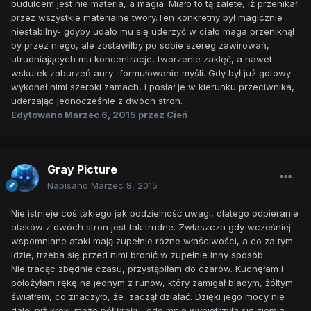
budulcem jest nie materia, a magia. Miało to tą zalete, iż przenikał
przez wszystkie materialne twory.Ten konkretny był magicznie
niestabilny- gdyby udało mu się uderzyć w ciało maga przeniknął
by przez niego, ale zostawiłby po sobie szereg zawirowań,
utrudniających mu koncentracje, tworzenie zaklęć, a nawet-
wskutek zaburzeń aury- formułowanie myśli. Gdy był już gotowy
wykonał nimi szeroki zamach, i posłał je w kierunku przeciwnika,
uderzając jednocześnie z dwóch stron.
Edytowano
Marzec 6, 2015
przez Cień
Gray Picture
Napisano
Marzec 8, 2015
Nie istnieje coś takiego jak podzielność uwagi, dlatego odpieranie
ataków z dwóch stron jest tak trudne. Zwłaszcza gdy wcześniej
wspomniane ataki mają zupełnie różne właściwości, a co za tym
idzie, trzeba się przed nimi bronić w zupełnie inny sposób.
Nie tracąc zbędnie czasu, przystąpiłam do czarów. Kucnęłam i
położyłam rękę na jednym z runów, który zamigał bladym, żółtym
światłem, co znaczyło, że zaczął działać. Dzięki jego mocy nie
dalej niż krok, może pół kroku, ode mnie wypiętrzyła się ziemia,