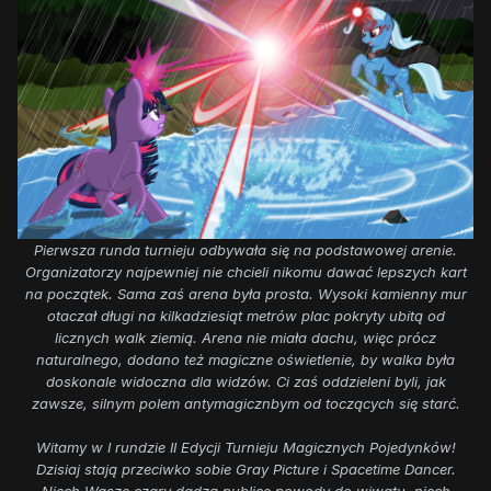
Pierwsza runda turnieju odbywała się na podstawowej arenie.
Organizatorzy najpewniej nie chcieli nikomu dawać lepszych kart
na początek. Sama zaś arena była prosta. Wysoki kamienny mur
otaczał długi na kilkadziesiąt metrów plac pokryty ubitą od
licznych walk ziemią. Arena nie miała dachu, więc prócz
naturalnego, dodano też magiczne oświetlenie, by walka była
doskonale widoczna dla widzów. Ci zaś oddzieleni byli, jak
zawsze, silnym polem antymagicznbym od toczących się starć.
Witamy w I rundzie II Edycji Turnieju Magicznych Pojedynków!
Dzisiaj stają przeciwko sobie Gray Picture i Spacetime Dancer.
Niech Wasze czary dadzą publice powody do wiwatu, niech