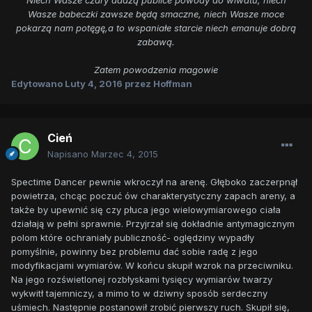
Wasze babeczki zawsze będą smaczne, niech Wasze moce
pokarzą nam potęgę,a to wspaniałe starcie niech emanuje dobrą
zabawą.
Zatem powodzenia magowie
Edytowano
Luty 4, 2016
przez Hoffman
Cień
Napisano
Marzec 4, 2015
Spectime Dancer pewnie wkroczył na arenę. Głęboko zaczerpnął
powietrza, chcąc poczuć ów charakterystyczny zapach areny, a
także by upewnić się czy płuca jego wielowymiarowego ciała
działają w pełni sprawnie. Przyjrzał się dokładnie antymagicznym
polom które ochraniały publiczność- oględziny wypadły
pomyślnie, powinny bez problemu dać sobie radę z jego
modyfikacjami wymiarów. W końcu skupił wzrok na przeciwniku.
Na jego rozświetlonej rozbłyskami tysięcy wymiarów twarzy
wykwitł tajemniczy, a mimo to w dziwny sposób serdeczny
uśmiech. Następnie postanowił zrobić pierwszy ruch. Skupił się,