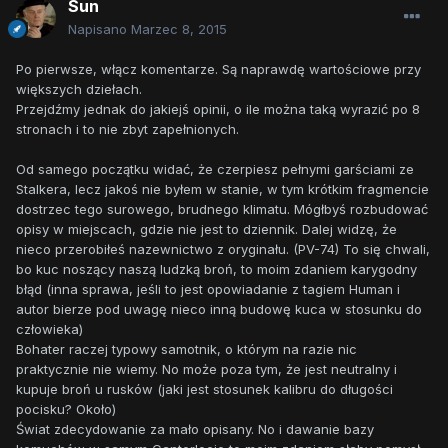
Sun
Napisano
Marzec 8, 2015
Po pierwsze, włącz komentarze. Są naprawdę wartościowe przy
większych dziełach.
Przejdźmy jednak do jakiejś opinii, o ile można taką wyrazić po 8
stronach i to nie zbyt zapełnionych.
Od samego początku widać, że czerpiesz pełnymi garściami ze
Stalkera, lecz jakoś nie byłem w stanie, w tym krótkim fragmencie
dostrzec tego surowego, brudnego klimatu. Mógłbyś rozbudować
opisy w miejscach, gdzie nie jest to dziennik. Dalej widzę, że
nieco przerobiłeś nazewnictwo z oryginału. (PV-74) To się chwali,
bo kuc noszący naszą ludzką broń, to moim zdaniem karygodny
błąd (inna sprawa, jeśli to jest opowiadanie z tagiem Human i
autor bierze pod uwagę nieco inną budowę kuca w stosunku do
człowieka)
Bohater raczej typowy samotnik, o którym na razie nic
praktycznie nie wiemy. No może poza tym, że jest neutralny i
kupuje broń u rusków (jaki jest stosunek kalibru do długości
pocisku? Około)
Świat zdecydowanie za mało opisany. No i dawanie bazy