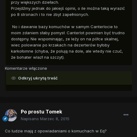
przy większych dziełach.
Przejdźmy jednak do jakiejś opinii, o ile można taką wyrazić
po 8 stronach i to nie zbyt zapełnionych.
No i dawanie bazy komuchów w samym Canterlocie to
moim zdaniem słaby pomysł. Canterlot powinien być trudno
dostępny. Nie wspominając, ze leży on na półce skalnej,
wiec polowanie po krzakach na dezerterów byłoby
karkołomne (chyba, że polują na dole, ale wtedy nie czuć,
że bohater wlazł na szczyt).
Komentarze włączone
Odkryj ukrytą treść
Po prostu Tomek
Napisano
Marzec 8, 2015
Co ludzie mają z opowiadaniami o komuchach w Eq?