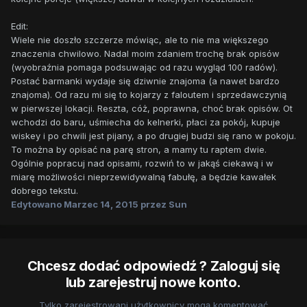
Edit:
Wiele nie doszło szczerze mówiąc, ale to nie ma większego
znaczenia chwilowo. Nadal moim zdaniem trochę brak opisów
(wyobraźnia pomaga podsuwając od razu wygląd 100 radów).
Postać barmanki wydaje się dziwnie znajoma (a nawet bardzo
znajoma). Od razu mi się to kojarzy z faloutem i sprzedawczynią
w pierwszej lokacji. Reszta, cóż, poprawna, choć brak opisów. Ot
wchodzi do baru, uśmiecha do kelnerki, płaci za pokój, kupuje
wiskey i po chwili jest pijany, a po drugiej budzi się rano w pokoju.
To można by opisać na parę stron, a mamy tu raptem dwie.
Ogólnie popracuj nad opisami, rozwiń to w jakąś ciekawą i w
miarę możliwości nieprzewidywalną fabułę, a będzie kawałek
dobrego tekstu.
Edytowano
Marzec 14, 2015
przez Sun
Chcesz dodać odpowiedź ? Zaloguj się
lub zarejestruj nowe konto.
Tylko zarejestrowani użytkownicy mogą komentować