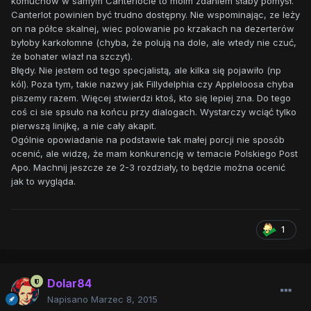
komuchów w samym Canterlocie to moim zdaniem słaby pomysł.
Canterlot powinien być trudno dostępny. Nie wspominając, ze leży
on na półce skalnej, wiec polowanie po krzakach na dezerterów
byłoby karkołomne (chyba, że polują na dole, ale wtedy nie czuć,
że bohater wlazł na szczyt).
Błędy. Nie jestem od tego specjalistą, ale kilka się pojawiło (np
kól). Poza tym, takie nazwy jak Fillydelphia czy Appleloosa chyba
piszemy razem. Więcej stwierdzi ktoś, kto się lepiej zna. Do tego
coś ci sie spsuło na końcu przy dialogach. Wystarczy wciąć tylko
pierwszą linijkę, a nie cały akapit.
Ogólnie opowiadanie na podstawie tak małej porcji nie sposób
ocenić, ale widzę, że mam konkurencję w temacie Polskiego Post
Apo. Machnij jeszcze ze 2-3 rozdziały, to będzie można ocenić
jak to wygląda.
1
Dolar84
Napisano
Marzec 8, 2015