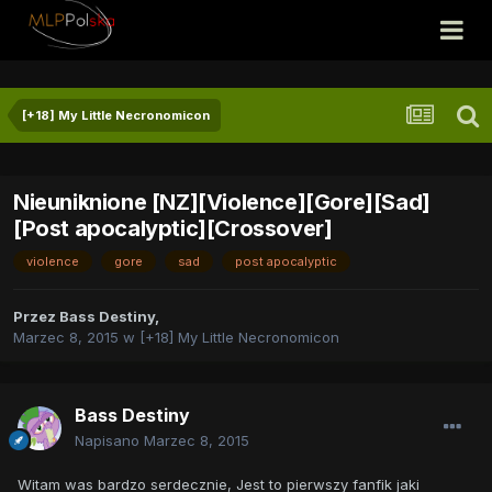
[+18] My Little Necronomicon
Nieuniknione [NZ][Violence][Gore][Sad]
[Post apocalyptic][Crossover]
violence
gore
sad
post apocalyptic
Przez
Bass Destiny
,
Marzec 8, 2015
w
[+18] My Little Necronomicon
Bass Destiny
Napisano
Marzec 8, 2015
Witam was bardzo serdecznie, Jest to pierwszy fanfik jaki