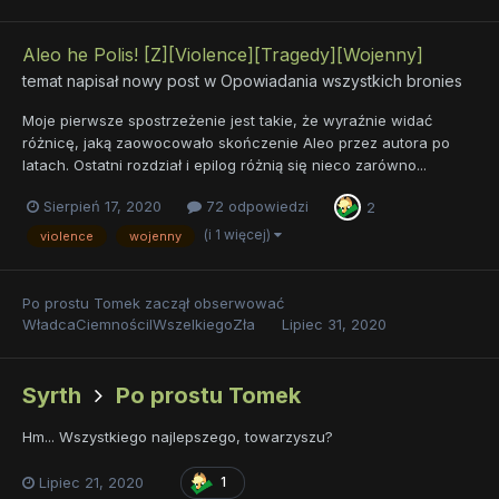
Aleo he Polis! [Z][Violence][Tragedy][Wojenny]
temat napisał nowy post w
Opowiadania wszystkich bronies
Moje pierwsze spostrzeżenie jest takie, że wyraźnie widać
różnicę, jaką zaowocowało skończenie Aleo przez autora po
latach. Ostatni rozdział i epilog różnią się nieco zarówno...
Sierpień 17, 2020
72 odpowiedzi
2
(i 1 więcej)
violence
wojenny
Po prostu Tomek
zaczął obserwować
WładcaCiemnościIWszelkiegoZła
Lipiec 31, 2020
Syrth
Po prostu Tomek
Hm... Wszystkiego najlepszego, towarzyszu?
Lipiec 21, 2020
1