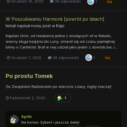
Grudzień 16, 2020
28 odpowiedzi
1
rpg
W Poszukiwaniu Harmonii [powrót po latach]
temat napisał nowy post w
Kapi
Kapitan Grim, od niedawna jedna z wiodących sił w Rebelii,
wierny sługa księżniczki Luny, zmienił się od czasu pamiętnej
bitwy o Canterlot. Brał w niej udział jako jeden z dowódców, i...
Grudzień 7, 2020
28 odpowiedzi
1
rpg
Po prostu Tomek
Ze Związkiem Radzieckim po wieczne czasy, nigdy inaczej!
Październik 2, 2020
1
Syrth
Na koniec Syberii i jeszcze dalej!