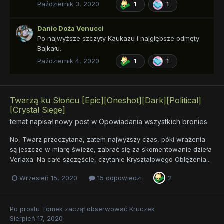
Październik 3, 2020
1
1
Danio Doża Venucci
Po najwyższe szczyty Kaukazu i najgłębsze odmęty
Bajkału.
Październik 4, 2020
1
1
Twarzą ku Słońcu [Epic][Oneshot][Dark][Political]
[Crystal Siege]
temat napisał nowy post w
Opowiadania wszystkich bronies
No, Twarz przeczytana, zatem najwyższy czas, póki wrażenia
są jeszcze w miarę świeże, zabrać się za skomentowanie dzieła
Verlaxa. Na całe szczęście, czytanie Kryształowego Oblężenia...
Wrzesień 15, 2020
15 odpowiedzi
2
Po prostu Tomek
zaczął obserwować
Kruczek
Sierpień 17, 2020