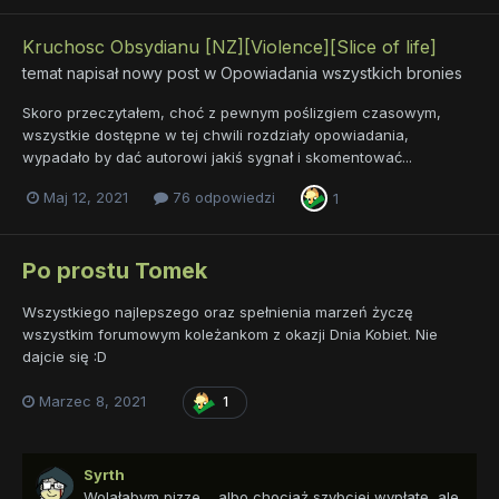
Kruchosc Obsydianu [NZ][Violence][Slice of life]
temat napisał nowy post w
Opowiadania wszystkich bronies
Skoro przeczytałem, choć z pewnym poślizgiem czasowym,
wszystkie dostępne w tej chwili rozdziały opowiadania,
wypadało by dać autorowi jakiś sygnał i skomentować...
Maj 12, 2021
76 odpowiedzi
1
Po prostu Tomek
Wszystkiego najlepszego oraz spełnienia marzeń życzę
wszystkim forumowym koleżankom z okazji Dnia Kobiet. Nie
dajcie się
:D
Marzec 8, 2021
1
Syrth
Wolałabym pizze.... albo chociaż szybciej wypłatę, ale