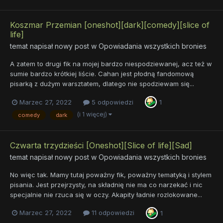
Koszmar Przemian [oneshot][dark][comedy][slice of
life]
temat napisał nowy post w
Opowiadania wszystkich bronies
A zatem to drugi fik na mojej bardzo niespodziewanej, acz też w
sumie bardzo krótkiej liście. Cahan jest płodną fandomową
pisarką z dużym warsztatem, dlatego nie spodziewam się...
Marzec 27, 2022
5 odpowiedzi
1
(i 1 więcej)
comedy
dark
Czwarta trzydzieści [Oneshot][Slice of life][Sad]
temat napisał nowy post w
Opowiadania wszystkich bronies
No więc tak. Mamy tutaj poważny fik, poważny tematyką i stylem
pisania. Jest przejrzysty, na składnię nie ma co narzekać i nic
specjalnie nie rzuca się w oczy. Akapity ładnie rozlokowane...
Marzec 27, 2022
11 odpowiedzi
1